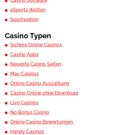
Casino Software
eSports Wetten
Sportwetten
Casino Typen
Sichere Online Casinos
Casino Apps
Neueste Casino Seiten
Mac Casinos
Online Casino Auszahlung
Casino Online ohne Download
Live Casinos
No Bonus Casino
Online Casino Bewertungen
Handy Casinos