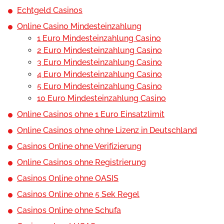
Echtgeld Casinos
Online Casino Mindesteinzahlung
1 Euro Mindesteinzahlung Casino
2 Euro Mindesteinzahlung Casino
3 Euro Mindesteinzahlung Casino
4 Euro Mindesteinzahlung Casino
5 Euro Mindesteinzahlung Casino
10 Euro Mindesteinzahlung Casino
Online Casinos ohne 1 Euro Einsatzlimit
Online Casinos ohne ohne Lizenz in Deutschland
Casinos Online ohne Verifizierung
Online Casinos ohne Registrierung
Casinos Online ohne OASIS
Casinos Online ohne 5 Sek Regel
Casinos Online ohne Schufa