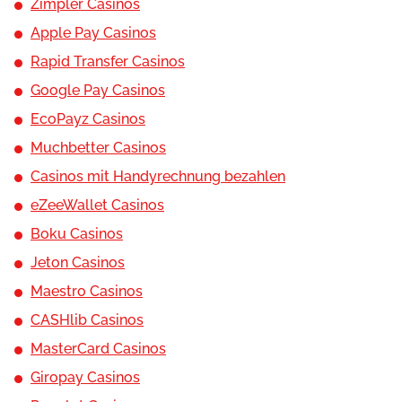
Zimpler Casinos
Apple Pay Casinos
Rapid Transfer Casinos
Google Pay Casinos
EcoPayz Casinos
Muchbetter Casinos
Casinos mit Handyrechnung bezahlen
eZeeWallet Casinos
Boku Casinos
Jeton Casinos
Maestro Casinos
CASHlib Casinos
MasterCard Casinos
Giropay Casinos