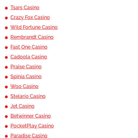
Tsars Casino
Crazy Fox Casino
Wild Fortune Casino
Rembrandt Casino
Fast One Casino
Cadoola Casino
Praise Casino
Spinia Casino
Woo Casino
Stelario Casino
Jet Casino
Betwinner Casino
PocketPlay Casino
Paradise Casino