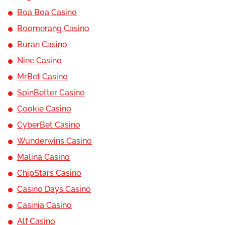
Boa Boa Casino
Boomerang Casino
Buran Casino
Nine Casino
MrBet Casino
SpinBetter Casino
Cookie Casino
CyberBet Casino
Wunderwins Casino
Malina Casino
ChipStars Casino
Casino Days Casino
Casinia Casino
Alf Casino