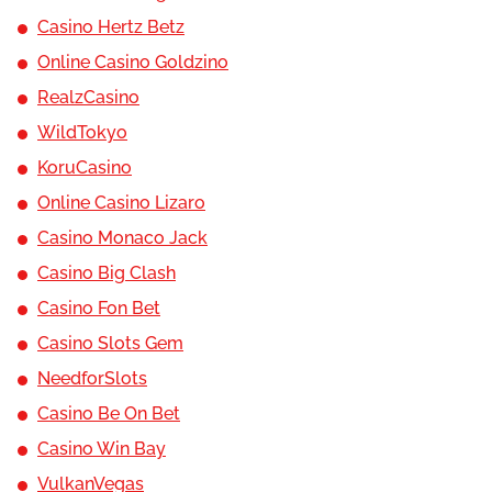
Casino Hertz Betz
Online Casino Goldzino
RealzCasino
WildTokyo
KoruCasino
Online Casino Lizaro
Casino Monaco Jack
Casino Big Clash
Casino Fon Bet
Casino Slots Gem
NeedforSlots
Casino Be On Bet
Casino Win Bay
VulkanVegas