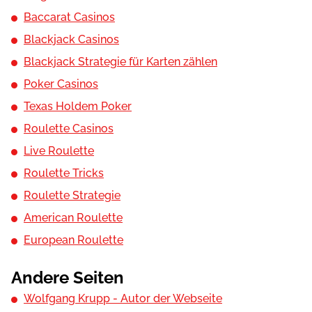
Baccarat Casinos
Blackjack Casinos
Blackjack Strategie für Karten zählen
Poker Casinos
Texas Holdem Poker
Roulette Casinos
Live Roulette
Roulette Tricks
Roulette Strategie
American Roulette
European Roulette
Andere Seiten
Wolfgang Krupp - Autor der Webseite