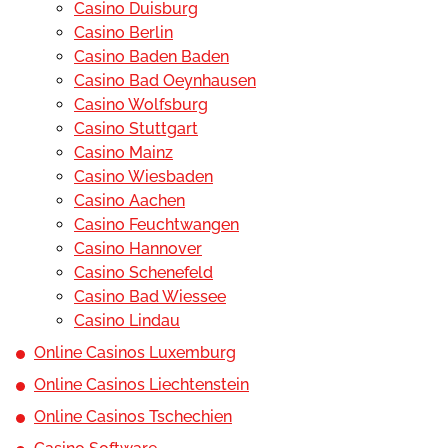
Casino Duisburg
Casino-Besitzer
Casino Berlin
Casino Baden Baden
Casino-Lizenz
Casino Bad Oeynhausen
Casino Wolfsburg
Spielautomaten
Casino Stuttgart
Zahlungsmethoden
Casino Mainz
Casino Wiesbaden
Spiele
Casino Aachen
Casino Feuchtwangen
Andere Seiten
Casino Hannover
Möchten Sie als Erster von unseren Updates
Casino Schenefeld
erfahren?
Casino Bad Wiessee
Casino Lindau
Online Casinos Luxemburg
Online Casinos Liechtenstein
Online Casinos Tschechien