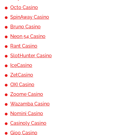
Octo Casino
SpinAway Casino
Bruno Casino
Neon 54 Casino
Rant Casino
SlotHunter Casino
IceCasino
ZetCasino
OXI Casino
Zoome Casino
Wazamba Casino
Nomini Casino
Casinoly Casino
Gioo Casino