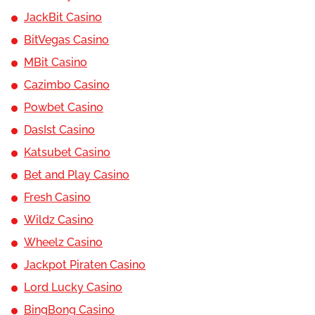
JackBit Casino
BitVegas Casino
MBit Casino
Cazimbo Casino
Powbet Casino
DasIst Casino
Katsubet Casino
Bet and Play Casino
Fresh Casino
Wildz Casino
Wheelz Casino
Jackpot Piraten Casino
Lord Lucky Casino
BingBong Casino