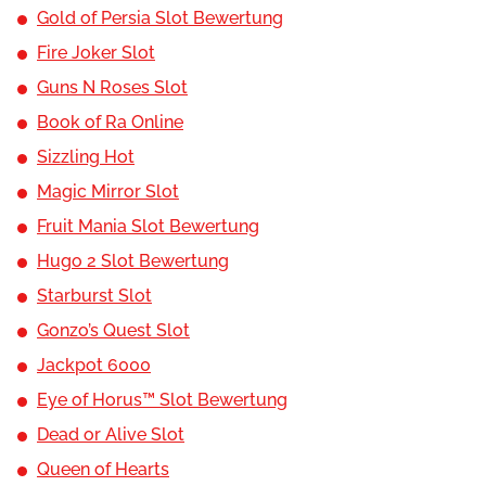
Gold of Persia Slot Bewertung
Fire Joker Slot
Guns N Roses Slot
Book of Ra Online
Sizzling Hot
Magic Mirror Slot
Fruit Mania Slot Bewertung
Hugo 2 Slot Bewertung
Starburst Slot
Gonzo’s Quest Slot
Jackpot 6000
Eye of Horus™ Slot Bewertung
Dead or Alive Slot
Queen of Hearts