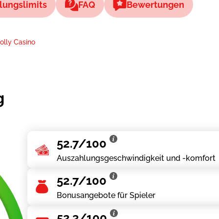
lungslimits
FAQ
Bewertungen
olly Casino
g
52.7/100
Auszahlungs­geschwindigkeit und -komfort
52.7/100
Bonus­angebote für Spieler
52.3/100