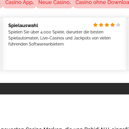
,
Casino App
,
Neue Casino
,
Casino ohne Downlo
Spielauswahl
Spielen Sie über 4.000 Spiele, darunter die besten
Spielautomaten, Live-Casinos und Jackpots von vielen
führenden Softwareanbietern.
 Anbіеtеrn