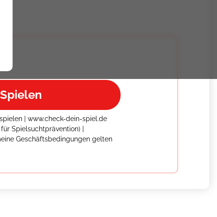
 Spielen
spielen | www.check-dein-spiel.de
 für Spielsuchtprävention) |
eine Geschäftsbedingungen gelten