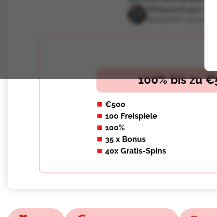
Wolfgang Krupp
rezen
aktualisiert: 09.04.202
100% bis zu €
€500
100 Freispiele
100%
35 x Bonus
40x Gratis-Spins