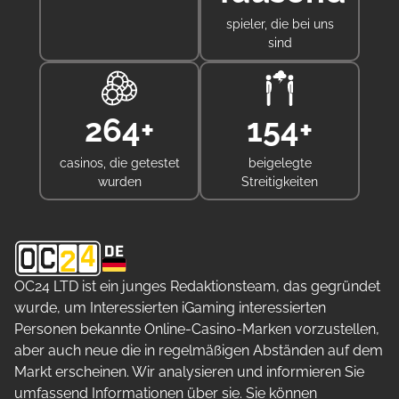
spieler, die bei uns
sind
480
+
287
+
casinos, die getestet
beigelegte
wurden
Streitigkeiten
OC24 LTD ist ein junges Redaktionsteam, das gegründet
wurde, um Interessierten iGaming interessierten
Personen bekannte Online-Casino-Marken vorzustellen,
aber auch neue die in regelmäßigen Abständen auf dem
Markt erscheinen. Wir analysieren und informieren Sie
umfassend Informationen über sie. Sie können