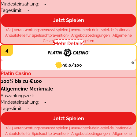
Mindesteinzahlung:
-
Tageslimit:
-
Jetzt Spielen
18+ | Verantwortungsbewusst spielen | www.check-dein-spiel.de (nationale
Anlaufstelle für Spielsuchtprävention) | Angebotsbedingungen | Allgemeine
Geschäftsbedingungen gelten
Mehr Details
96.0/100
Platin Casino
100% bis zu €100
Allgemeine Merkmale
Auszahlungszeit:
-
Mindesteinzahlung:
-
Tageslimit:
-
Jetzt Spielen
18+ | Verantwortungsbewusst spielen | www.check-dein-spiel.de (nationale
Anlaufstelle für Spielsuchtprävention) | Angebotsbedingungen | Allgemeine