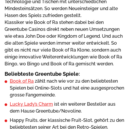
Technologie und Tischen mit unterschiedlichen
Mindesteinsätzen. So werden Neueinsteiger und alte
Hasen des Spiels zufrieden gestellt.
Klassiker wie Book of Ra stehen dabei bei den
Greentube Casinos direkt neben neuen Umsetzungen
wie etwa John Doe oder Kingdom of Legend. Und auch
die alten Spiele werden immer weiter entwickelt. So
gibt es nicht nur viele Book of Ra Klone, sondern auch
einige innovative Weiterentwicklungen wie Book of Ra
Bingo, wo Bingo und Book of Ra gemischt werden.
Beliebteste Greentube Spiele:
Book of Ra
zählt nach wie vor zu den beliebtesten
Spielen bei Online-Slots und hat eine ausgesprochen
grosse Fangemeinde.
Lucky Lady’s Charm
ist ein weiterer Besteller aus
dem Hause Greentube/Novoline.
Happy Fruits, der klassische Fruit-Slot, gehört zu den
beliebtesten seiner Art bei den Retro-Spielen.