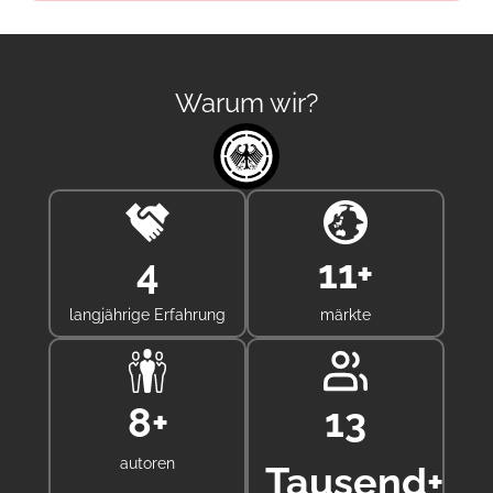
Warum wir?
8
20
+
langjährige Erfahrung
märkte
15
+
25
autoren
Tausend+