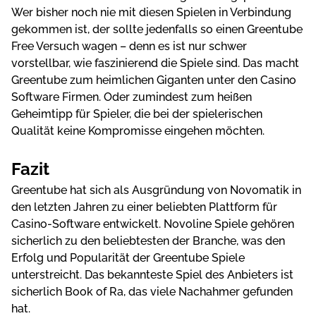
Wer bisher noch nie mit diesen Spielen in Verbindung
gekommen ist, der sollte jedenfalls so einen Greentube
Free Versuch wagen – denn es ist nur schwer
vorstellbar, wie faszinierend die Spiele sind. Das macht
Greentube zum heimlichen Giganten unter den Casino
Software Firmen. Oder zumindest zum heißen
Geheimtipp für Spieler, die bei der spielerischen
Qualität keine Kompromisse eingehen möchten.
Fazit
Greentube hat sich als Ausgründung von Novomatik in
den letzten Jahren zu einer beliebten Plattform für
Casino-Software entwickelt. Novoline Spiele gehören
sicherlich zu den beliebtesten der Branche, was den
Erfolg und Popularität der Greentube Spiele
unterstreicht. Das bekannteste Spiel des Anbieters ist
sicherlich Book of Ra, das viele Nachahmer gefunden
hat.