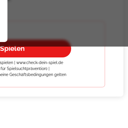
 Spielen
spielen | www.check-dein-spiel.de
 für Spielsuchtprävention) |
eine Geschäftsbedingungen gelten