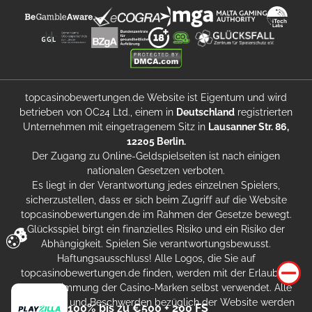
topcasinobewertungen.de Website ist Eigentum und wird
betrieben von OC24 Ltd., einem in
Deutschland
registrierten
Unternehmen mit eingetragenem Sitz in
Lausanner Str. 86,
12205 Berlin.
Der Zugang zu Online-Geldspielseiten ist nach einigen
nationalen Gesetzen verboten.
Es liegt in der Verantwortung jedes einzelnen Spielers,
sicherzustellen, dass er sich beim Zugriff auf die Website
topcasinobewertungen.de im Rahmen der Gesetze bewegt.
Glücksspiel birgt ein finanzielles Risiko und ein Risiko der
Abhängigkeit. Spielen Sie verantwortungsbewusst.
Haftungsausschluss! Alle Logos, die Sie auf
Durch die weitere Nutzung der Seite stimmen Sie der Verwendung von Cookies gemäß
topcasinobewertungen.de finden, werden mit der Erlaubnis
und Zustimmung der Casino-Marken selbst verwendet. Alle
Ansprüche und Beschwerden bezüglich der Website werden
100% bis zu €500 + 200 FS