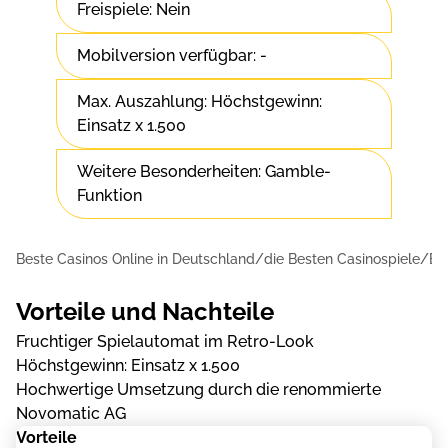
Freispiele: Nein
Mobilversion verfügbar: -
Max. Auszahlung: Höchstgewinn:
Einsatz x 1.500
Weitere Besonderheiten: Gamble-
Funktion
Beste Casinos Online in Deutschland
die Besten Casinospiele
Ec
Vorteile und Nachteile
Fruchtiger Spielautomat im Retro-Look
Höchstgewinn: Einsatz x 1.500
Hochwertige Umsetzung durch die renommierte
Novomatic AG
Vorteile