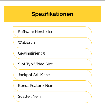
Spezifikationen
Spezifikationen
Vorteile und Nachteile
Intro
Software Hersteller: -
Spielregeln
Tipps und Tricks:
Walzen: 3
Online-Casinos mit diesem Spiel
Gewinnlinien : 5
Ultra Hot Slot mobil mit dem Handy spielen
Slot Typ: Video Slot
Fazit
Jackpot Art: Keine
Möchten Sie als Erster von unseren Updates
erfahren?
Bonus Feature: Nein
Scatter: Nein