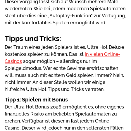
Dieser Vorgang lässt sich auf Wunsch mehrere Male
wiederholen. Wie bei jedem modernen Spielautomaten
steht überdies eine „Autoplay-Funktion“ zur Verfügung,
mit der komfortables Spielen ermöglicht wird.
Tipps und Tricks:
Der Traum eines jeden Spielers ist es, Ultra Hot Deluxe
kostenlos spielen zu können. Das ist
in vielen Online-
Casinos
sogar möglich – allerdings nur im
Spielgeldmodus. Wer echte Gewinne erwirtschaften
will, muss auch mit echtem Geld spielen. Immer? Nein,
nicht immer. An dieser Stelle wollen wir einige
hilfreiche Ultra Hot Tipps und Tricks verraten.
Tipp 1: Spielen mit Bonus
Der Ultra Hot Bonus 2026 ermöglicht es, ohne eigenes
finanzielles Risiko am beliebten Spielautomaten zu
drehen. Verfügbar ist dieser in fast jedem Online-
Casino. Dieser wird jedoch nur in den seltensten Fällen