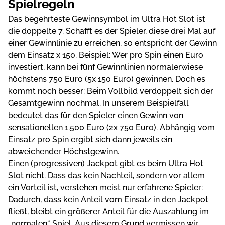
Spielregeln
Das begehrteste Gewinnsymbol im Ultra Hot Slot ist
die doppelte 7. Schafft es der Spieler, diese drei Mal auf
einer Gewinnlinie zu erreichen, so entspricht der Gewinn
dem Einsatz x 150. Beispiel: Wer pro Spin einen Euro
investiert, kann bei fünf Gewinnlinien normalerwiese
höchstens 750 Euro (5x 150 Euro) gewinnen. Doch es
kommt noch besser: Beim Vollbild verdoppelt sich der
Gesamtgewinn nochmal. In unserem Beispielfall
bedeutet das für den Spieler einen Gewinn von
sensationellen 1.500 Euro (2x 750 Euro). Abhängig vom
Einsatz pro Spin ergibt sich dann jeweils ein
abweichender Höchstgewinn.
Einen (progressiven) Jackpot gibt es beim Ultra Hot
Slot nicht. Dass das kein Nachteil, sondern vor allem
ein Vorteil ist, verstehen meist nur erfahrene Spieler:
Dadurch, dass kein Anteil vom Einsatz in den Jackpot
fließt, bleibt ein größerer Anteil für die Auszahlung im
„normalen“ Spiel. Aus diesem Grund vermissen wir