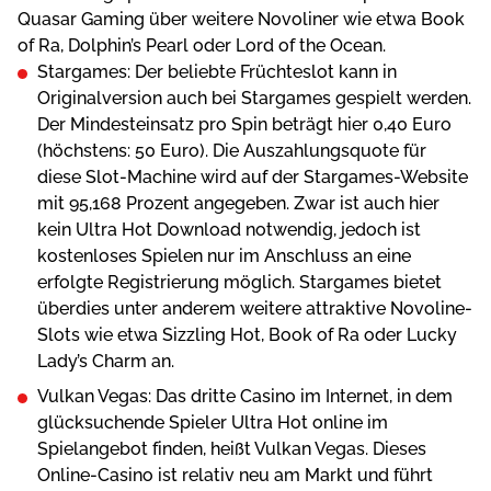
Quasar Gaming über weitere Novoliner wie etwa Book
of Ra, Dolphin’s Pearl oder Lord of the Ocean.
Stargames: Der beliebte Früchteslot kann in
Originalversion auch bei Stargames gespielt werden.
Der Mindesteinsatz pro Spin beträgt hier 0,40 Euro
(höchstens: 50 Euro). Die Auszahlungsquote für
diese Slot-Machine wird auf der Stargames-Website
mit 95,168 Prozent angegeben. Zwar ist auch hier
kein Ultra Hot Download notwendig, jedoch ist
kostenloses Spielen nur im Anschluss an eine
erfolgte Registrierung möglich. Stargames bietet
überdies unter anderem weitere attraktive Novoline-
Slots wie etwa Sizzling Hot, Book of Ra oder Lucky
Lady’s Charm an.
Vulkan Vegas: Das dritte Casino im Internet, in dem
glücksuchende Spieler Ultra Hot online im
Spielangebot finden, heißt Vulkan Vegas. Dieses
Online-Casino ist relativ neu am Markt und führt