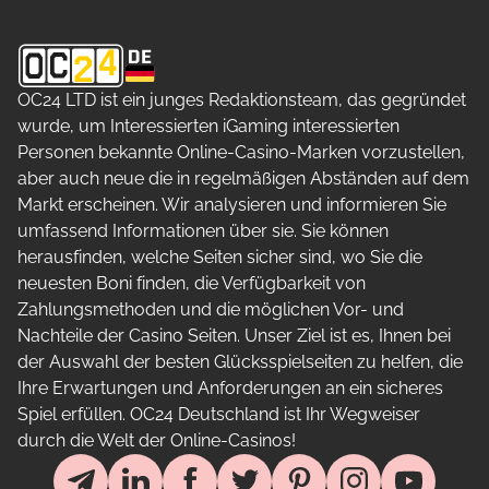
OC24 LTD ist ein junges Redaktionsteam, das gegründet
wurde, um Interessierten iGaming interessierten
Personen bekannte Online-Casino-Marken vorzustellen,
aber auch neue die in regelmäßigen Abständen auf dem
Markt erscheinen. Wir analysieren und informieren Sie
umfassend Informationen über sie. Sie können
herausfinden, welche Seiten sicher sind, wo Sie die
neuesten Boni finden, die Verfügbarkeit von
Zahlungsmethoden und die möglichen Vor- und
Nachteile der Casino Seiten. Unser Ziel ist es, Ihnen bei
der Auswahl der besten Glücksspielseiten zu helfen, die
Ihre Erwartungen und Anforderungen an ein sicheres
Spiel erfüllen. OC24 Deutschland ist Ihr Wegweiser
durch die Welt der Online-Casinos!