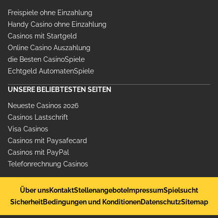
Freispiele ohne Einzahlung
Handy Casino ohne Einzahlung
Casinos mit Startgeld
Online Casino Auszahlung
die Besten CasinoSpiele
Echtgeld AutomatenSpiele
UNSERE BELIEBTESTEN SEITEN
Neueste Casinos 2026
Casinos Lastschrift
Visa Casinos
Casinos mit Paysafecard
Casinos mit PayPal
Telefonrechnung Casinos
Über uns
Kontakt
Stellenangebote
Impressum
Spielsucht
Sicherheit
Bedingungen und Konditionen
Datenschutz
Sitemap