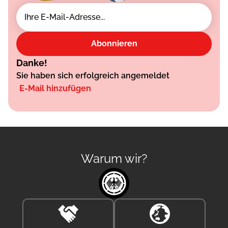
Abonnieren
Danke!
Sie haben sich erfolgreich angemeldet
E-Mail hinzufügen
Warum wir?