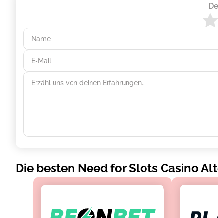
Name
E-Mail
Erzähl uns von deinen Erfahrungen...
Die besten Need for Slots Casino Al