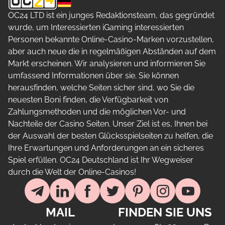
OC24 LTD ist ein junges Redaktionsteam, das gegründet
wurde, um Interessierten iGaming interessierten
Personen bekannte Online-Casino-Marken vorzustellen,
aber auch neue die in regelmäßigen Abständen auf dem
Markt erscheinen. Wir analysieren und informieren Sie
umfassend Informationen über sie. Sie können
herausfinden, welche Seiten sicher sind, wo Sie die
neuesten Boni finden, die Verfügbarkeit von
Zahlungsmethoden und die möglichen Vor- und
Nachteile der Casino Seiten. Unser Ziel ist es, Ihnen bei
der Auswahl der besten Glücksspielseiten zu helfen, die
Ihre Erwartungen und Anforderungen an ein sicheres
Spiel erfüllen. OC24 Deutschland ist Ihr Wegweiser
durch die Welt der Online-Casinos!
MAIL
FINDEN SIE UNS