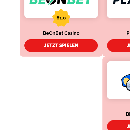
81.0
BeOnBet Casino
P
JETZT SPIELEN
J
B
J