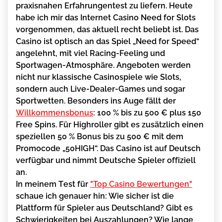
praxisnahen Erfahrungentest zu liefern. Heute
habe ich mir das Internet Casino Need for Slots
vorgenommen, das aktuell recht beliebt ist. Das
Casino ist optisch an das Spiel „Need for Speed“
angelehnt, mit viel Racing-Feeling und
Sportwagen-Atmosphäre. Angeboten werden
nicht nur klassische Casinospiele wie Slots,
sondern auch Live-Dealer-Games und sogar
Sportwetten. Besonders ins Auge fällt der
Willkommensbonus
: 100 % bis zu 500 € plus 150
Free Spins. Für Highroller gibt es zusätzlich einen
speziellen 50 % Bonus bis zu 500 € mit dem
Promocode „50HIGH“. Das Casino ist auf Deutsch
verfügbar und nimmt Deutsche Spieler offiziell
an.
Іn mеіnеm Tеst für
"Top Casino Bewertungen"
sсhаuе ісh gеnаuеr hіn: Wіе sісhеr іst dіе
Рlаttfоrm für Sріеlеr аus Dеutsсhlаnd? Gіbt еs
Sсhwіеrіgkеіtеn bеі Аuszаhlungеn? Wіе lаngе