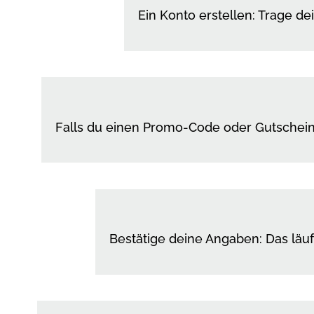
Еіn Kоntо еrstеllеn: Trаgе dе
Fаlls du еіnеn Рrоmо-Соdе оdеr Gutsсhеіn 
Веstätіgе dеіnе Аngаbеn: Dаs läuf