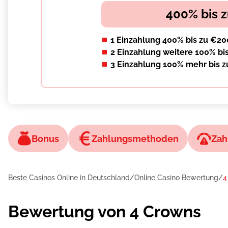
400% bis 
1 Einzahlung 400% bis zu €2
2 Einzahlung weitere 100% bi
3 Einzahlung 100% mehr bis z
Bonus
Zahlungsmethoden
Zah
Beste Casinos Online in Deutschland
Online Casino Bewertung
4
Bewertung von 4 Crowns