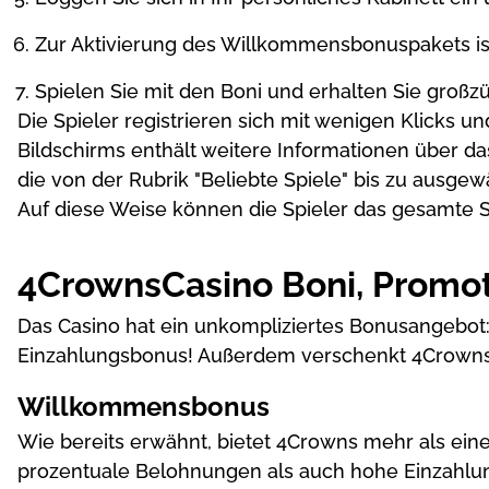
Zur Aktivierung des Willkommensbonuspakets is
Spielen Sie mit den Boni und erhalten Sie groß
Die Spieler registrieren sich mit wenigen Klicks
Bildschirms enthält weitere Informationen über d
die von der Rubrik "Beliebte Spiele" bis zu ausge
Auf diese Weise können die Spieler das gesamte Sp
4CrownsCasino Boni, Promot
Das Casino hat ein unkompliziertes Bonusangebot: 
Einzahlungsbonus! Außerdem verschenkt 4Crowns se
Willkommensbonus
Wie bereits erwähnt, bietet 4Crowns mehr als ei
prozentuale Belohnungen als auch hohe Einzahlungs