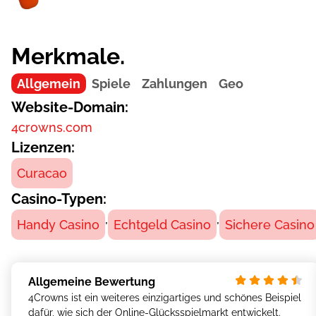
Merkmale.
Allgemein
Spiele
Zahlungen
Geo
Website-Domain:
4crowns.com
Lizenzen:
Curacao
Casino-Typen:
,
,
Handy Casino
Echtgeld Casino
Sichere Casino
Allgemeine Bewertung
4Crowns ist ein weiteres einzigartiges und schönes Beispiel
dafür, wie sich der Online-Glücksspielmarkt entwickelt.