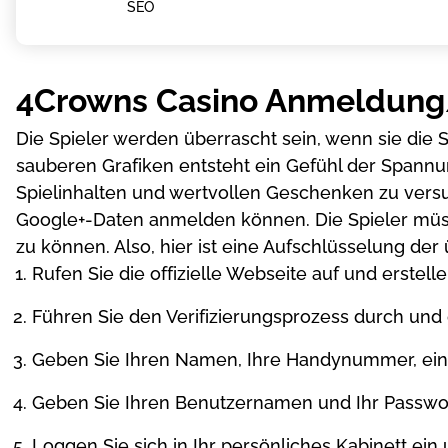
SEO
4Crowns Casino Abhebungen
FAQ
4Crowns Casino Anmeldung/
Die besten 4 Crowns Casino Alternativen
Die Spieler werden überrascht sein, wenn sie die 
Möchten Sie als Erster von unseren Updates erfahren?
sauberen Grafiken entsteht ein Gefühl der Spannun
Spielinhalten und wertvollen Geschenken zu versuc
Google+-Daten anmelden können. Die Spieler müss
zu können. Also, hier ist eine Aufschlüsselung 
Rufen Sie die offizielle Webseite auf und erstell
Führen Sie den Verifizierungsprozess durch und 
Geben Sie Ihren Namen, Ihre Handynummer, eine
Geben Sie Ihren Benutzernamen und Ihr Passwort
Loggen Sie sich in Ihr persönliches Kabinett ein