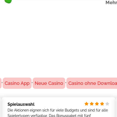
Mehr
,
,
,
Casino App
Neue Casino
Casino ohne Downlo
Spielauswahl
Die Aktionen eignen sich für viele Budgets und sind für alle
Spielertypen verfügbar. Das Bonuspaket mit fünf