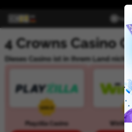
Top Ca
4 Crowns Casino O
Dieses Casino ist in Ihrem Land nicht v
100.0
99
Playzilla Casino
WinWin