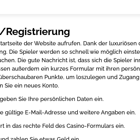
Registrierung
Startseite der Website aufrufen. Dank der luxuriösen
g. Die Spieler werden so schnell wie möglich einstei
hen. Die gute Nachricht ist, dass sich die Spieler 
en außerdem ein kurzes Formular mit ihren persönl
der überschaubaren Punkte, um loszulegen und Zugan
en Sie ein neues Konto.
geben Sie Ihre persönlichen Daten ein.
 gültige E-Mail-Adresse und weitere Angaben ein.
 in das rechte Feld des Casino-Formulars ein.
 und zahlen Sie etwas Geld ein.