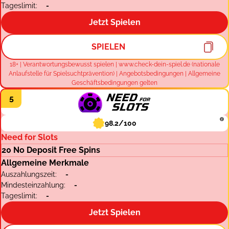
Tageslimit:
-
Jetzt Spielen
SPIELEN
18+ | Verantwortungsbewusst spielen | www.check-dein-spiel.de (nationale
Anlaufstelle für Spielsuchtprävention) | Angebotsbedingungen | Allgemeine
Geschäftsbedingungen gelten
98.2/100
Need for Slots
20 No Deposit Free Spins
Allgemeine Merkmale
Auszahlungszeit:
-
Mindesteinzahlung:
-
Tageslimit:
-
Jetzt Spielen