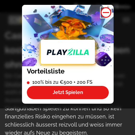
Affiliate-Hinweis
Casinos Online mit
kostenlosen Startguthaben
ohne Einzahlung
Vorteilsliste
Ein Casino Startguthaben beziehungsweise ein
100% bis zu €500 + 200 FS
Deutsche Casinos
mit Gratis-Startguthaben ist
wohl der Traum eines jeden Zockers. Die
Jetzt Spielen
Aussicht darauf, in Online Casinos mit
Startguthaben spielen zu können und so kein
finanzielles Risiko eingehen zu müssen, ist
schliesslich äusserst reizvoll und weiss immer
wieder aufs Neue zu begeistern.