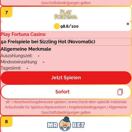
Geschäftsbedingungen gelten
98.8/100
Play Fortuna Casino
50 Freispiele bei Sizzling Hot (Novomatic)
Allgemeine Merkmale
Auszahlungszeit:
-
Mindesteinzahlung:
-
Tageslimit:
-
Jetzt Spielen
Sofort
18+ | Verantwortungsbewusst spielen | www.check-dein-spiel.de (nationale
Anlaufstelle für Spielsuchtprävention) | Angebotsbedingungen | Allgemeine
Geschäftsbedingungen gelten