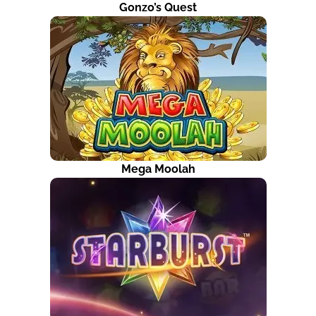
Gonzo’s Quest
Mega Moolah