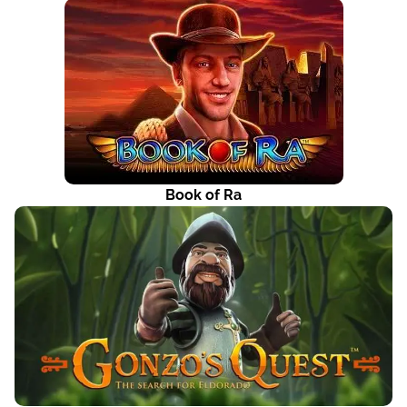
Book of Ra