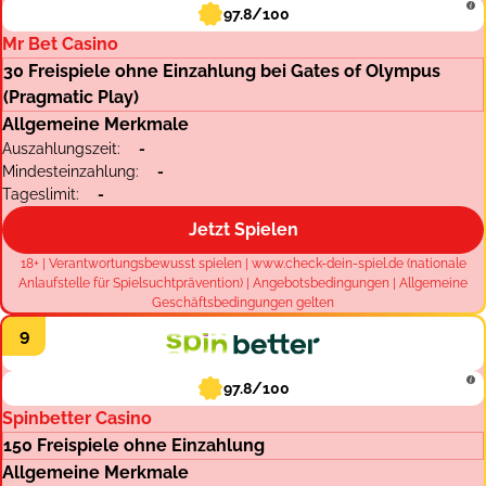
97.8/100
Mr Bet Casino
30 Freispiele ohne Einzahlung bei Gates of Olympus
(Pragmatic Play)
Allgemeine Merkmale
Auszahlungszeit:
-
Mindesteinzahlung:
-
Tageslimit:
-
Jetzt Spielen
18+ | Verantwortungsbewusst spielen | www.check-dein-spiel.de (nationale
Anlaufstelle für Spielsuchtprävention) | Angebotsbedingungen | Allgemeine
Geschäftsbedingungen gelten
97.8/100
Spinbetter Casino
150 Freispiele ohne Einzahlung
Allgemeine Merkmale