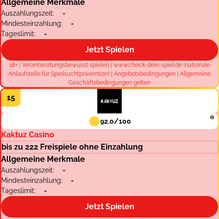
Allgemeine Merkmale
Auszahlungszeit:
-
Mindesteinzahlung:
-
Tageslimit:
-
Jetzt Spielen
18+ | Verantwortungsbewusst spielen | www.check-dein-spiel.de (nationale
Anlaufstelle für Spielsuchtprävention) | Angebotsbedingungen | Allgemeine
Geschäftsbedingungen gelten
92.0/100
Kaktuz Casino
bis zu 222 Freispiele ohne Einzahlung
Allgemeine Merkmale
Auszahlungszeit:
-
Mindesteinzahlung:
-
Tageslimit:
-
Jetzt Spielen