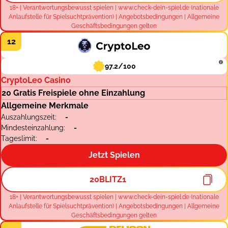
18+ | Verantwortungsbewusst spielen | www.check-dein-spiel.de (nationale
Anlaufstelle für Spielsuchtprävention) | Angebotsbedingungen | Allgemeine
Geschäftsbedingungen gelten
97.2/100
CryptoLeo Casino
20 Gratis Freispiele ohne Einzahlung
Allgemeine Merkmale
Auszahlungszeit:
-
Mindesteinzahlung:
-
Tageslimit:
-
Jetzt Spielen
20BLITZ1
18+ | Verantwortungsbewusst spielen | www.check-dein-spiel.de (nationale
Anlaufstelle für Spielsuchtprävention) | Angebotsbedingungen | Allgemeine
Geschäftsbedingungen gelten