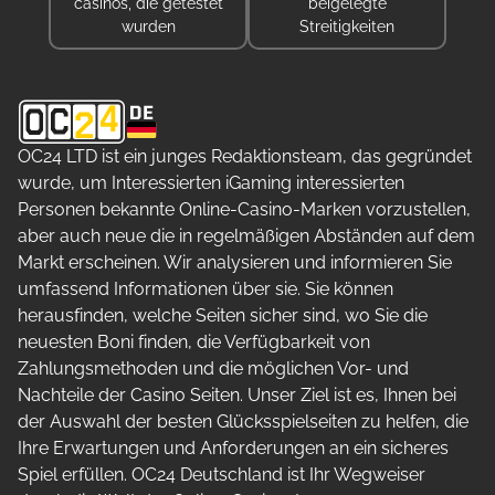
casinos, die getestet
beigelegte
wurden
Streitigkeiten
OC24 LTD ist ein junges Redaktionsteam, das gegründet
wurde, um Interessierten iGaming interessierten
Personen bekannte Online-Casino-Marken vorzustellen,
aber auch neue die in regelmäßigen Abständen auf dem
Markt erscheinen. Wir analysieren und informieren Sie
umfassend Informationen über sie. Sie können
herausfinden, welche Seiten sicher sind, wo Sie die
neuesten Boni finden, die Verfügbarkeit von
Zahlungsmethoden und die möglichen Vor- und
Nachteile der Casino Seiten. Unser Ziel ist es, Ihnen bei
der Auswahl der besten Glücksspielseiten zu helfen, die
Ihre Erwartungen und Anforderungen an ein sicheres
Spiel erfüllen. OC24 Deutschland ist Ihr Wegweiser