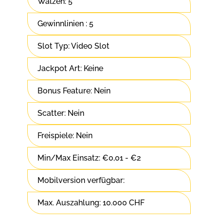
Walzen: 5
Gewinnlinien : 5
Slot Typ: Video Slot
Jackpot Art: Keine
Bonus Feature: Nein
Scatter: Nein
Freispiele: Nein
Min/Max Einsatz: €0,01 - €2
Mobilversion verfügbar:
Max. Auszahlung: 10.000 CHF