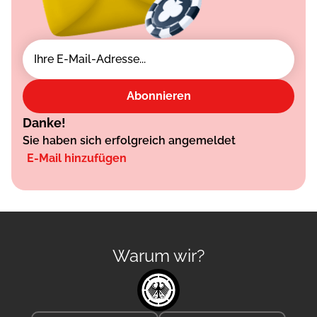
Abonnieren
Danke!
Sie haben sich erfolgreich angemeldet
E-Mail hinzufügen
Warum wir?