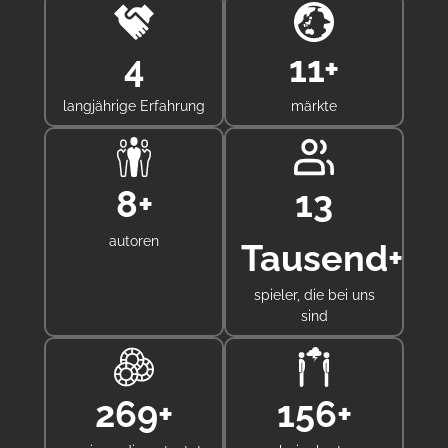
7
19
+
langjährige Erfahrung
märkte
14
+
24
autoren
Tausend+
spieler, die bei uns
sind
466
+
270
+