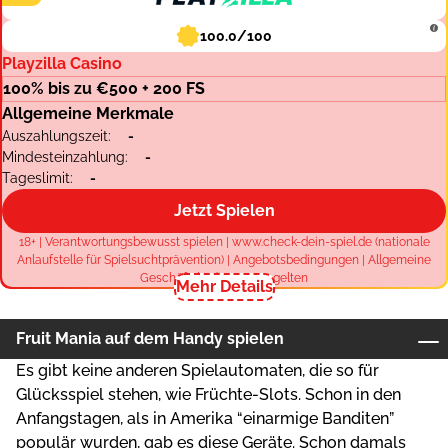
100.0/100
Playzilla Casino
100% bis zu €500 + 200 FS
Allgemeine Merkmale
Auszahlungszeit:
-
Mindesteinzahlung:
-
Tageslimit:
-
Jetzt Spielen
18+ | Verantwortungsbewusst spielen | www.check-dein-spiel.de (nationale
Anlaufstelle für Spielsuchtprävention) | Angebotsbedingungen | Allgemeine
Geschäftsbedingungen gelten
Mehr Details
Fruit Mania auf dem Handy spielen
Es gibt keine anderen Spielautomaten, die so für
Spezifikationen
Glücksspiel stehen, wie Früchte-Slots. Schon in den
Vorteile und Nachteile
Anfangstagen, als in Amerika “einarmige Banditen”
populär wurden, gab es diese Geräte. Schon damals