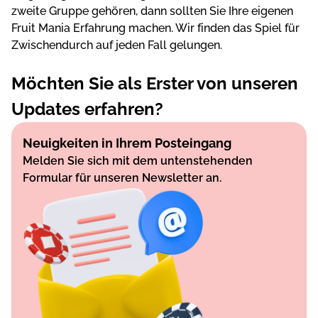
zweite Gruppe gehören, dann sollten Sie Ihre eigenen
Fruit Mania Erfahrung machen. Wir finden das Spiel für
Zwischendurch auf jeden Fall gelungen.
Möchten Sie als Erster von unseren
Updates erfahren?
Neuigkeiten in Ihrem Posteingang
Melden Sie sich mit dem untenstehenden
Formular für unseren Newsletter an.