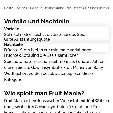
Beste Casinos Online in Deutschland
die Besten Casinospiele
Ec
Vorteile und Nachteile
Vorteile
Sehr schnelles, leicht zu verstehendes Spiel
Gute Auszahlungsquote
Nachteile
Früchte-Slots bieten nur minimale Variationen
Früchte-Slots sind die Basis sämtlicher
Spielautomaten - schon seit mehr als hundert Jahren
dienen Sie als Gewinnsymbole. Fruit Mania von Bally
Wulff gehört zu den beliebtesten Spielen dieser
Kategorie.
Wie spielt man Fruit Mania?
Fruit Mania ist ein klassischer Videoslot mit fünf Walzen
und jeweils drei Gewinnsymbolen (es gibt eine Fruit
Mania Jackpot Variante, die aber nur sehr selten zu