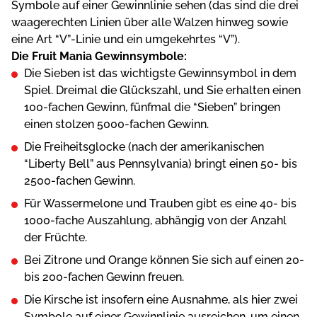
Symbole auf einer Gewinnlinie sehen (das sind die drei
waagerechten Linien über alle Walzen hinweg sowie
eine Art “V”-Linie und ein umgekehrtes “V”).
Die Fruit Mania Gewinnsymbole:
Die Sieben ist das wichtigste Gewinnsymbol in dem
Spiel. Dreimal die Glückszahl, und Sie erhalten einen
100-fachen Gewinn, fünfmal die “Sieben” bringen
einen stolzen 5000-fachen Gewinn.
Die Freiheitsglocke (nach der amerikanischen
“Liberty Bell” aus Pennsylvania) bringt einen 50- bis
2500-fachen Gewinn.
Für Wassermelone und Trauben gibt es eine 40- bis
1000-fache Auszahlung, abhängig von der Anzahl
der Früchte.
Bei Zitrone und Orange können Sie sich auf einen 20-
bis 200-fachen Gewinn freuen.
Die Kirsche ist insofern eine Ausnahme, als hier zwei
Symbole auf einer Gewinnlinie ausreichen, um einen