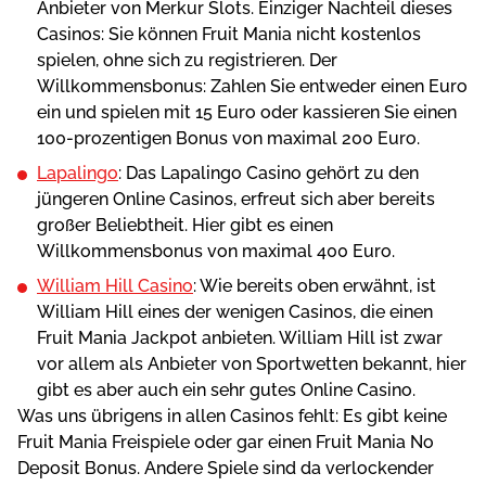
Anbieter von Merkur Slots. Einziger Nachteil dieses
Casinos: Sie können Fruit Mania nicht kostenlos
spielen, ohne sich zu registrieren. Der
Willkommensbonus: Zahlen Sie entweder einen Euro
ein und spielen mit 15 Euro oder kassieren Sie einen
100-prozentigen Bonus von maximal 200 Euro.
Lapalingo
: Das Lapalingo Casino gehört zu den
jüngeren Online Casinos, erfreut sich aber bereits
großer Beliebtheit. Hier gibt es einen
Willkommensbonus von maximal 400 Euro.
William Hill Casino
: Wie bereits oben erwähnt, ist
William Hill eines der wenigen Casinos, die einen
Fruit Mania Jackpot anbieten. William Hill ist zwar
vor allem als Anbieter von Sportwetten bekannt, hier
gibt es aber auch ein sehr gutes Online Casino.
Was uns übrigens in allen Casinos fehlt: Es gibt keine
Fruit Mania Freispiele oder gar einen Fruit Mania No
Deposit Bonus. Andere Spiele sind da verlockender