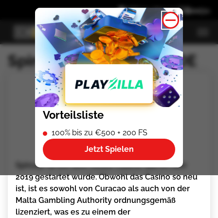
Affiliate-Hinweis
Spin247 Casino Online DE
Vorteilsliste
100% bis zu €500 + 200 FS
94.0
Jetzt Spielen
Spin247 ist ein sehr neues Casino, das im Jahr
2019 gestartet wurde. Obwohl das Casino so neu
ist, ist es sowohl von Curacao als auch von der
Malta Gambling Authority ordnungsgemäß
lizenziert, was es zu einem der