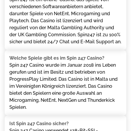
verschiedenen Softwareanbietern anbietet,
darunter Spiele von NetEnt, Microgaming und
Playtech. Das Casino ist lizenziert und wird
reguliert von der Malta Gambling Authority und
der UK Gambling Commission. Spin247 ist zu 100%
sicher und bietet 24/7 Chat und E-Mail Support an.
Welche Spiele gibt es im Spin 247 Casino?
Spin 247 Casino wurde im Januar 2018 ins Leben
gerufen und ist im Besitz und betrieben von
ProgressPlay Limited. Das Casino ist in Malta und
im Vereinigten Königreich lizenziert. Das Casino
bietet den Spielern eine große Auswahl an
Microgaming, NetEnt, NextGen und Thunderkick
Spielen.
Ist Spin 247 Casino sicher?
Spin 247 Casino verwendet 128-Bit-SSL-