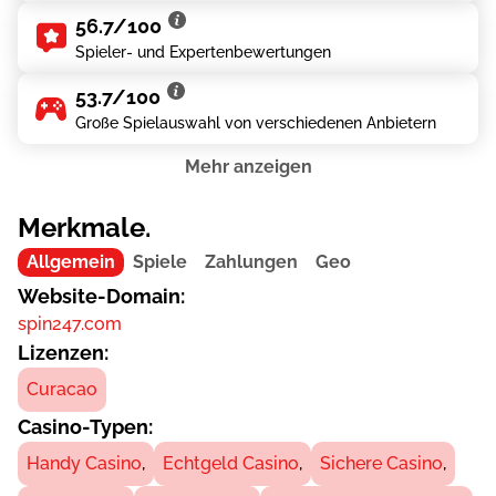
56.7/100
Spieler- und Experten­bewertungen
53.7/100
Große Spiel­auswahl von verschiedenen Anbietern
Mehr anzeigen
Merkmale.
Allgemein
Spiele
Zahlungen
Geo
Website-Domain:
spin247.com
Lizenzen:
Curacao
Casino-Typen:
Handy Casino
,
Echtgeld Casino
,
Sichere Casino
,