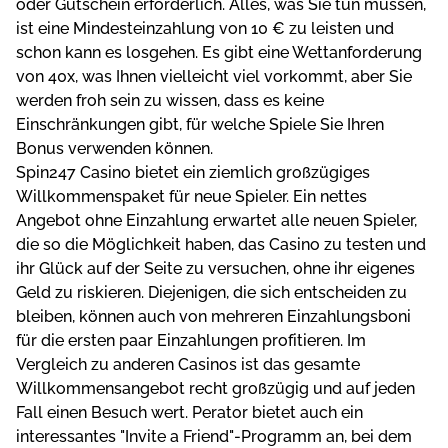
oder Gutschein erforderlich. Alles, was Sie tun müssen,
ist eine Mindesteinzahlung von 10 € zu leisten und
schon kann es losgehen. Es gibt eine Wettanforderung
von 40x, was Ihnen vielleicht viel vorkommt, aber Sie
werden froh sein zu wissen, dass es keine
Einschränkungen gibt, für welche Spiele Sie Ihren
Bonus verwenden können.
Spin247 Casino bietet ein ziemlich großzügiges
Willkommenspaket für neue Spieler. Ein nettes
Angebot ohne Einzahlung erwartet alle neuen Spieler,
die so die Möglichkeit haben, das Casino zu testen und
ihr Glück auf der Seite zu versuchen, ohne ihr eigenes
Geld zu riskieren. Diejenigen, die sich entscheiden zu
bleiben, können auch von mehreren Einzahlungsboni
für die ersten paar Einzahlungen profitieren. Im
Vergleich zu anderen Casinos ist das gesamte
Willkommensangebot recht großzügig und auf jeden
Fall einen Besuch wert. Perator bietet auch ein
interessantes "Invite a Friend"-Programm an, bei dem