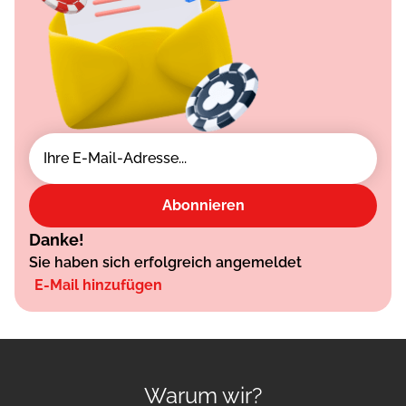
Abonnieren
Danke!
Sie haben sich erfolgreich angemeldet
E-Mail hinzufügen
Warum wir?