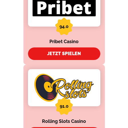
94.0
Pribet Casino
JETZT SPIELEN
91.0
Rolling Slots Casino