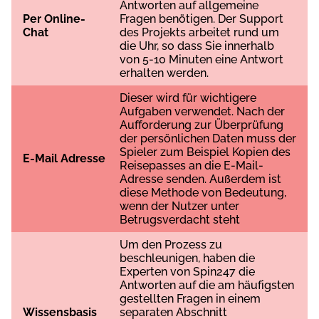
Antworten auf allgemeine
Per Online-
Fragen benötigen. Der Support
Chat
des Projekts arbeitet rund um
die Uhr, so dass Sie innerhalb
von 5-10 Minuten eine Antwort
erhalten werden.
Dieser wird für wichtigere
Aufgaben verwendet. Nach der
Aufforderung zur Überprüfung
der persönlichen Daten muss der
Spieler zum Beispiel Kopien des
E-Mail Adresse
Reisepasses an die E-Mail-
Adresse senden. Außerdem ist
diese Methode von Bedeutung,
wenn der Nutzer unter
Betrugsverdacht steht
Um den Prozess zu
beschleunigen, haben die
Experten von Spin247 die
Antworten auf die am häufigsten
gestellten Fragen in einem
Wissensbasis
separaten Abschnitt