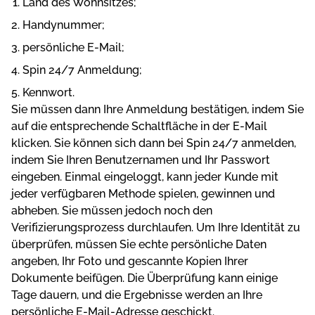
Land des Wohnsitzes;
Handynummer;
persönliche E-Mail;
Spin 24/7 Anmeldung;
Kennwort.
Sie müssen dann Ihre Anmeldung bestätigen, indem Sie
auf die entsprechende Schaltfläche in der E-Mail
klicken. Sie können sich dann bei Spin 24/7 anmelden,
indem Sie Ihren Benutzernamen und Ihr Passwort
eingeben. Einmal eingeloggt, kann jeder Kunde mit
jeder verfügbaren Methode spielen, gewinnen und
abheben. Sie müssen jedoch noch den
Verifizierungsprozess durchlaufen. Um Ihre Identität zu
überprüfen, müssen Sie echte persönliche Daten
angeben, Ihr Foto und gescannte Kopien Ihrer
Dokumente beifügen. Die Überprüfung kann einige
Tage dauern, und die Ergebnisse werden an Ihre
persönliche E-Mail-Adresse geschickt.