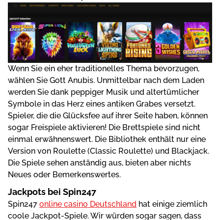
Wenn Sie ein eher traditionelles Thema bevorzugen,
wählen Sie Gott Anubis. Unmittelbar nach dem Laden
werden Sie dank peppiger Musik und altertümlicher
Symbole in das Herz eines antiken Grabes versetzt.
Spieler, die die Glücksfee auf ihrer Seite haben, können
sogar Freispiele aktivieren! Die Brettspiele sind nicht
einmal erwähnenswert. Die Bibliothek enthält nur eine
Version von Roulette (Classic Roulette) und Blackjack.
Die Spiele sehen anständig aus, bieten aber nichts
Neues oder Bemerkenswertes.
Jackpots bei Spin247
Spin247
online casino Deutschland
hat einige ziemlich
coole Jackpot-Spiele. Wir würden sogar sagen, dass