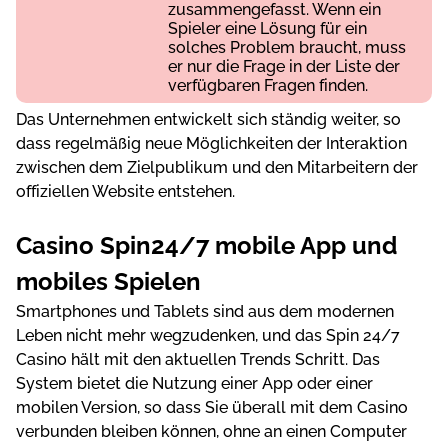
zusammengefasst. Wenn ein
Spieler eine Lösung für ein
solches Problem braucht, muss
er nur die Frage in der Liste der
verfügbaren Fragen finden.
Das Unternehmen entwickelt sich ständig weiter, so
dass regelmäßig neue Möglichkeiten der Interaktion
zwischen dem Zielpublikum und den Mitarbeitern der
offiziellen Website entstehen.
Casino Spin24/7 mobile App und
mobiles Spielen
Smartphones und Tablets sind aus dem modernen
Leben nicht mehr wegzudenken, und das Spin 24/7
Casino hält mit den aktuellen Trends Schritt. Das
System bietet die Nutzung einer App oder einer
mobilen Version, so dass Sie überall mit dem Casino
verbunden bleiben können, ohne an einen Computer