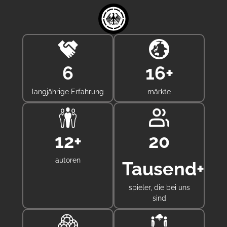
8
20
+
langjährige Erfahrung
märkte
15
+
25
autoren
Tausend+
spieler, die bei uns
sind