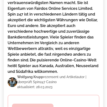
vertrauenswürdigsten Namen macht. Sie ist
Eigentum von Fairdos Online Services Limited.
Spin 247 ist in verschiedenen Ländern tätig und
akzeptiert die wichtigsten Währungen wie Dollar,
Euro und andere. Sie akzeptiert auch
verschiedene hochwertige und zuverlässige
Bankdienstleistungen. Viele Spieler finden das
Unternehmen im Vergleich zu anderen
Wettbewerbern attraktiv, weil es einzigartige
Spiele anbietet, die fast nirgendwo anders zu
finden sind. Die pulsierende Online-Casino-Welt
heißt Spieler aus Kanada, Australien, Neuseeland
und Südafrika willkommen.
Wolfgang Krupp
rezensent und Artikelautor |
überprüft Spin247 Casino
aktualisiert: 28.03.2023