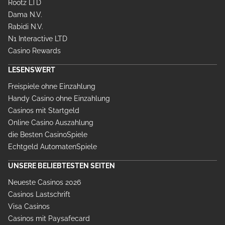
Rootz LTD
Dama N.V.
Rabidi N.V.
N1 Interactive LTD
Casino Rewards
LESENSWERT
Freispiele ohne Einzahlung
Handy Casino ohne Einzahlung
Casinos mit Startgeld
Online Casino Auszahlung
die Besten CasinoSpiele
Echtgeld AutomatenSpiele
UNSERE BELIEBTESTEN SEITEN
Neueste Casinos 2026
Casinos Lastschrift
Visa Casinos
Casinos mit Paysafecard