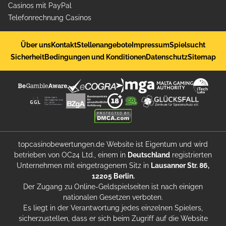
Casinos mit PayPal
Telefonrechnung Casinos
Über uns
Kontakt
Stellenangebote
Impressum
Spielsucht
Sicherheit
Bedingungen und Konditionen
Datenschutz
Sitemap
topcasinobewertungen.de Website ist Eigentum und wird
betrieben von OC24 Ltd., einem in
Deutschland
registrierten
Unternehmen mit eingetragenem Sitz in
Lausanner Str. 86,
12205 Berlin.
Der Zugang zu Online-Geldspielseiten ist nach einigen
nationalen Gesetzen verboten.
Es liegt in der Verantwortung jedes einzelnen Spielers,
sicherzustellen, dass er sich beim Zugriff auf die Website