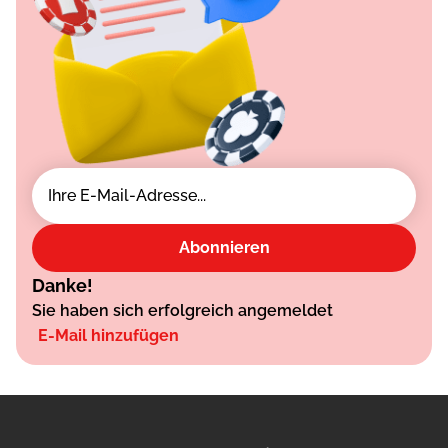
Abonnieren
Danke!
Sie haben sich erfolgreich angemeldet
E-Mail hinzufügen