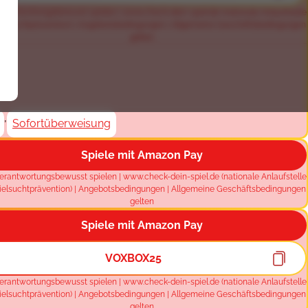
Verantwortungsbewusst spielen | www.check-dein-spiel.de (nationale Anlaufstelle
pielsuchtprävention) | Angebotsbedingungen | Allgemeine Geschäftsbedingungen
gelten
,
Sofortüberweisung
Spiele mit Amazon Pay
Verantwortungsbewusst spielen | www.check-dein-spiel.de (nationale Anlaufstelle
pielsuchtprävention) | Angebotsbedingungen | Allgemeine Geschäftsbedingungen
gelten
Spiele mit Amazon Pay
VOXBOX25
Verantwortungsbewusst spielen | www.check-dein-spiel.de (nationale Anlaufstelle
pielsuchtprävention) | Angebotsbedingungen | Allgemeine Geschäftsbedingungen
gelten