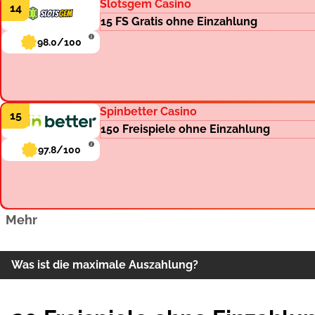
Slotsgem Casino
15 FS Gratis ohne Einzahlung
98.0/100
Spinbetter Casino
150 Freispiele ohne Einzahlung
97.8/100
Mehr
Was ist die maximale Auszahlung?
20 Freispiele ohne Einzahlung Casino Bonus Codes!