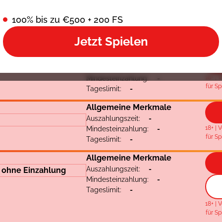
100% bis zu €500 + 200 FS
ree Spins Gratis 2026:
Jetzt Spielen
Allgemeine Merkmale
Auszahlungszeit:
-
18+ | 
Mindesteinzahlung:
-
für S
Tageslimit:
-
Allgemeine Merkmale
Auszahlungszeit:
-
18+ | 
Mindesteinzahlung:
-
für S
Tageslimit:
-
Allgemeine Merkmale
Auszahlungszeit:
-
g ohne Einzahlung
Mindesteinzahlung:
-
Tageslimit:
-
18+ | 
für S