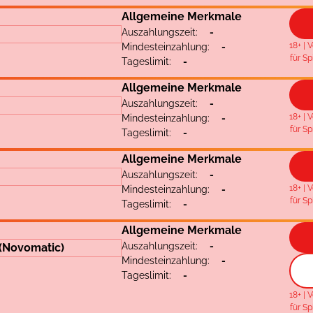
Allgemeine Merkmale
Auszahlungszeit:
-
18+ | 
Mindesteinzahlung:
-
für S
Tageslimit:
-
Allgemeine Merkmale
Auszahlungszeit:
-
18+ | 
Mindesteinzahlung:
-
für S
Tageslimit:
-
Allgemeine Merkmale
Auszahlungszeit:
-
18+ | 
Mindesteinzahlung:
-
für S
Tageslimit:
-
Allgemeine Merkmale
Auszahlungszeit:
-
 (Novomatic)
Mindesteinzahlung:
-
Tageslimit:
-
18+ | 
für S