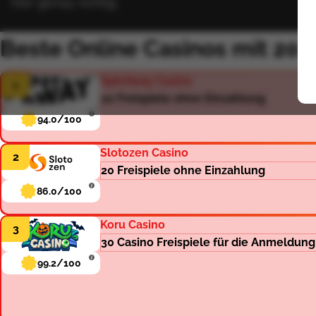
hier genau richtig.
Beste Online Casinos mit 20 F
SpinAway Casino
20 Freispiele ohne Einzahlung
94.0/100
Slotozen Casino
20 Freispiele ohne Einzahlung
86.0/100
Koru Casino
30 Casino Freispiele für die Anmeldun
99.2/100