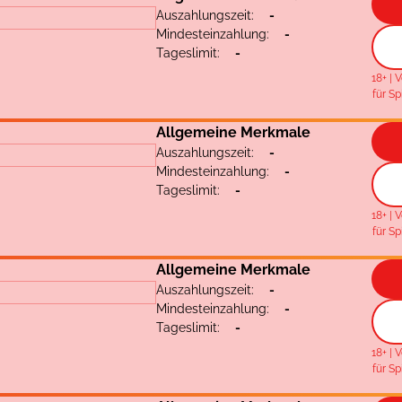
Auszahlungszeit:
-
Mindesteinzahlung:
-
Tageslimit:
-
18+ | 
für S
Allgemeine Merkmale
Auszahlungszeit:
-
Mindesteinzahlung:
-
Tageslimit:
-
18+ | 
für S
Allgemeine Merkmale
Auszahlungszeit:
-
Mindesteinzahlung:
-
Tageslimit:
-
18+ | 
für S