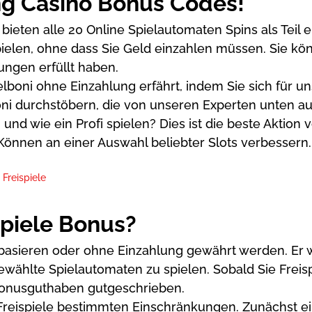
ng Casino Bonus Codes!
os bieten alle 20 Online Spielautomaten Spins als Te
pielen, ohne dass Sie Geld einzahlen müssen. Sie kö
t
ngen erfüllt haben.
ielboni ohne Einzahlung erfährt, indem Sie sich für
Boni durchstöbern, die von unseren Experten unten
nd wie ein Profi spielen? Dies ist die beste Aktion 
Können an einer Auswahl beliebter Slots verbessern.
 Freispiele
spiele Bonus?
 basieren oder ohne Einzahlung gewährt werden. Er wi
wählte Spielautomaten zu spielen. Sobald Sie Freisp
Bonusguthaben gutgeschrieben.
reispiele bestimmten Einschränkungen. Zunächst einm