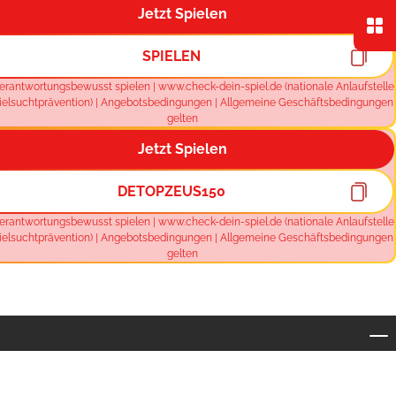
Jetzt Spielen
SPIELEN
Verantwortungsbewusst spielen | www.check-dein-spiel.de (nationale Anlaufstelle
pielsuchtprävention) | Angebotsbedingungen | Allgemeine Geschäftsbedingungen
gelten
Jetzt Spielen
DETOPZEUS150
Verantwortungsbewusst spielen | www.check-dein-spiel.de (nationale Anlaufstelle
pielsuchtprävention) | Angebotsbedingungen | Allgemeine Geschäftsbedingungen
gelten