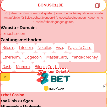
BONUSC24DE
18+ | Verantwortungsbewusst spielen | www.check-dein-spiel.de (nationale
Anlaufstelle für Spielsuchtprävention) | Angebotsbedingungen | Allgemeine
Geschäftsbedingungen gelten
Website-Domain:
spinbetter.com
Zahlungsmethoden:
Bitcoin
,
Litecoin
,
Neteller
,
Visa
,
Paysafe Card
,
Ethereum
,
Dogecoin
,
MasterCard
,
Yandex Money
,
Dash
,
Monero
,
Bitcoin Gold
,
Weniger Details
92.0/100
22bet Casino
100% bis zu €300
Allgemeine Merkmale