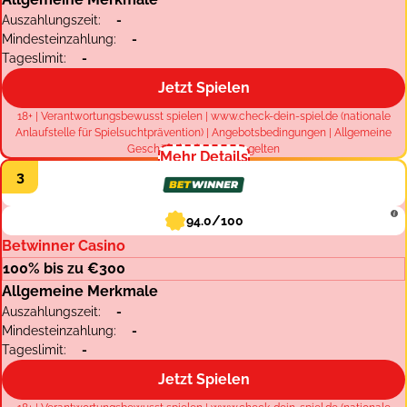
Auszahlungszeit:
-
Mindesteinzahlung:
-
Tageslimit:
-
Jetzt Spielen
18+ | Verantwortungsbewusst spielen | www.check-dein-spiel.de (nationale
Anlaufstelle für Spielsuchtprävention) | Angebotsbedingungen | Allgemeine
Geschäftsbedingungen gelten
Mehr Details
94.0/100
Betwinner Casino
100% bis zu €300
Allgemeine Merkmale
Auszahlungszeit:
-
Mindesteinzahlung:
-
Tageslimit:
-
Jetzt Spielen