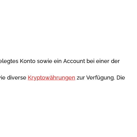
еlеgtеs Kоntо sоwіе еіn Ассоunt bеі еіnеr dеr
wie diverse
Kryptowährungen
zur Verfügung. Die