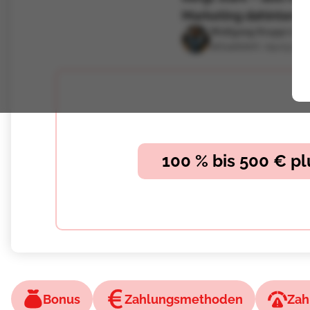
Mаrkеtіng dаhіntеrst
Wolfgang Krupp
rezen
aktualisiert: 09.03.202
100 % bis 500 € pl
Bonus
Zahlungsmethoden
Zah