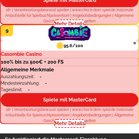
Spiele mit MasterCard
18+ | Verantwortungsbewusst spielen | www.check-dein-spiel.de (nationale
Anlaufstelle für Spielsuchtprävention) | Angebotsbedingungen | Allgemeine
Geschäftsbedingungen gelten
Mehr Details
95.6/100
Casombie Casino
100% bis zu 500€ + 200 FS
Allgemeine Merkmale
Auszahlungszeit:
-
Mindesteinzahlung:
-
Tageslimit:
-
Spiele mit MasterCard
18+ | Verantwortungsbewusst spielen | www.check-dein-spiel.de (nationale
Anlaufstelle für Spielsuchtprävention) | Angebotsbedingungen | Allgemeine
Geschäftsbedingungen gelten
Mehr Details