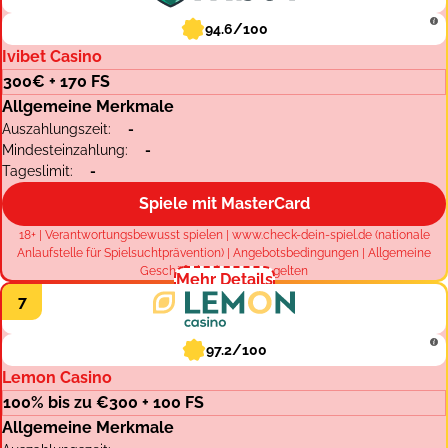
94.6/100
Ivibet Casino
300€ + 170 FS
Allgemeine Merkmale
Auszahlungszeit:
-
Mindesteinzahlung:
-
Tageslimit:
-
Spiele mit MasterCard
18+ | Verantwortungsbewusst spielen | www.check-dein-spiel.de (nationale
Anlaufstelle für Spielsuchtprävention) | Angebotsbedingungen | Allgemeine
Geschäftsbedingungen gelten
Mehr Details
97.2/100
Lemon Casino
100% bis zu €300 + 100 FS
Allgemeine Merkmale