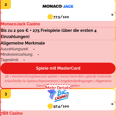
77.5/100
MonacoJack Casino
Bis zu 2 500 € + 275 Freispiele (über die ersten 4
Einzahlungen)
Allgemeine Merkmale
Auszahlungszeit:
-
Mindesteinzahlung:
-
Tageslimit:
-
Spiele mit MasterCard
18+ | Verantwortungsbewusst spielen | www.check-dein-spiel.de (nationale
Anlaufstelle für Spielsuchtprävention) | Angebotsbedingungen | Allgemeine
Geschäftsbedingungen gelten
Mehr Details
97.4/100
7Bit Casino