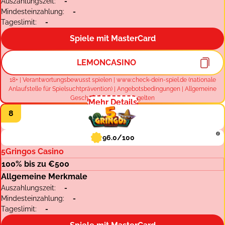
Auszahlungszeit:
-
Mindesteinzahlung:
-
Tageslimit:
-
Spiele mit MasterCard
LEMONCASINO
18+ | Verantwortungsbewusst spielen | www.check-dein-spiel.de (nationale
Anlaufstelle für Spielsuchtprävention) | Angebotsbedingungen | Allgemeine
Geschäftsbedingungen gelten
Mehr Details
96.0/100
5Gringos Casino
100% bis zu €500
Allgemeine Merkmale
Auszahlungszeit:
-
Mindesteinzahlung:
-
Tageslimit:
-