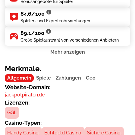
Bonus­angebote für Spieler
84.6/100
Spieler- und Experten­bewertungen
89.1/100
Große Spiel­auswahl von verschiedenen Anbietern
Mehr anzeigen
Merkmale.
Allgemein
Spiele
Zahlungen
Geo
Website-Domain:
jackpotpiraten.de
Lizenzen:
GGL
Casino-Typen:
Handy Casino
,
Echtgeld Casino
,
Sichere Casino
,