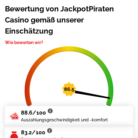
Bewertung von JackpotPiraten
Casino gemäß unserer
Einschätzung
88.6/100
Auszahlungs­geschwindigkeit und -komfort
83.2/100