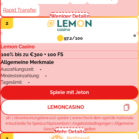
Rapid Transfer
,
Weniger Details
97.2/100
Lemon Casino
100% bis zu €300 + 100 FS
Allgemeine Merkmale
Auszahlungszeit:
-
Mindesteinzahlung:
-
Tageslimit:
-
Spiele mit Jeton
LEMONCASINO
18+ | Verantwortungsbewusst spielen | www.check-dein-spiel.de (nationale
Anlaufstelle für Spielsuchtprävention) | Angebotsbedingungen | Allgemeine
Geschäftsbedingungen gelten
Mehr Details