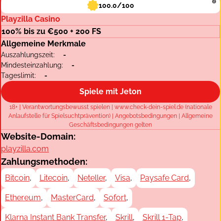
100.0/100
Playzilla Casino
100% bis zu €500 + 200 FS
Allgemeine Merkmale
Auszahlungszeit:
-
Mindesteinzahlung:
-
Tageslimit:
-
Spiele mit Jeton
18+ | Verantwortungsbewusst spielen | www.check-dein-spiel.de (nationale
Anlaufstelle für Spielsuchtprävention) | Angebotsbedingungen | Allgemeine
Geschäftsbedingungen gelten
Website-Domain:
playzilla.com
Zahlungsmethoden:
Bitcoin
,
Litecoin
,
Neteller
,
Visa
,
Paysafe Card
,
Ethereum
,
MasterCard
,
Sofort
,
Klarna Instant Bank Transfer
,
Skrill
,
Skrill 1-Tap
,