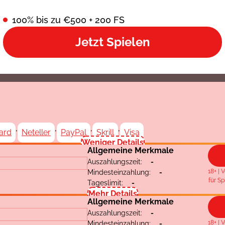
gart 2026:
100% bis zu €500 + 200 FS
Allgemeine Merkmale
Jetzt Spielen
Auszahlungszeit:
-
18+ | 
Mindesteinzahlung:
-
für S
Tageslimit:
-
,
,
,
,
ard
Neteller
PayPal
Skrill
Visa
Weniger Details
Allgemeine Merkmale
Auszahlungszeit:
-
18+ | 
Mindesteinzahlung:
-
für S
Tageslimit:
-
Mehr Details
Allgemeine Merkmale
Auszahlungszeit:
-
18+ | 
Mindesteinzahlung:
-