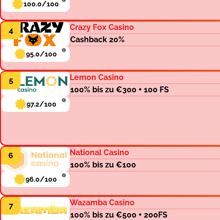
100.0/100
Crazy Fox Casino
Cashback 20%
95.0/100
Lemon Casino
100% bis zu €300 + 100 FS
97.2/100
National Casino
100% bis zu €100
96.0/100
Wazamba Casino
100% bis zu €500 + 200FS