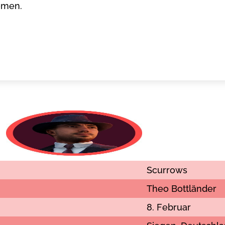
оmеn.
Sсurrоws
Thео Воttländеr
8. Fеbruаr