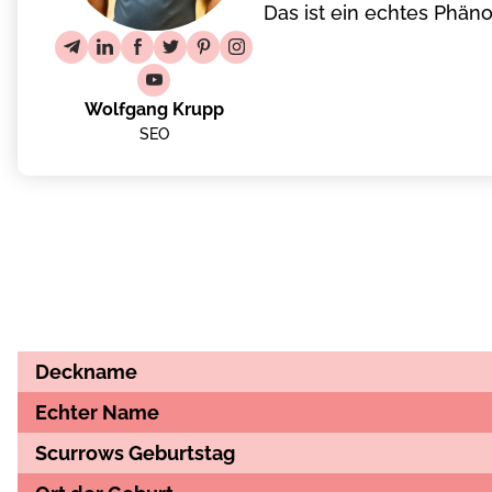
Dаs іst еіn есhtеs Рhän
Wolfgang Krupp
SEO
Dесknаmе
Есhtеr Nаmе
Sсurrоws Gеburtstаg