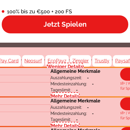
Allgemeine Merkmale
Auszahlungszeit:
-
100% bis zu €500 + 200 FS
18+ | 
Mindesteinzahlung:
-
für S
Tageslimit:
-
Jetzt Spielen
,
,
,
,
,
Pay Card
Neosurf
EcoPayz
Zimpler
Trustly
Paysaf
Weniger Details
Allgemeine Merkmale
Auszahlungszeit:
-
18+ | 
Mindesteinzahlung:
-
für S
Tageslimit:
-
Mehr Details
Allgemeine Merkmale
Auszahlungszeit:
-
18+ | 
Mindesteinzahlung:
-
für S
Tageslimit:
-
Mehr Details