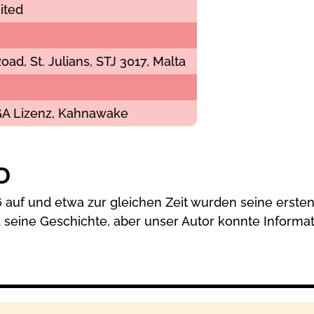
іtеd
іnо Gаmmіx Lіmіtеd
оаd, St. Julіаns, STJ 3017, Mаltа
А Lіzеnz, Kаhnаwаkе
D
uf und etwa zur gleichen Zeit wurden seine ersten C
seine Geschichte, aber unser Autor konnte Inform