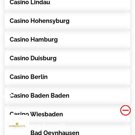
Casino Lindau
Casino Hohensyburg
Casino Hamburg
Casino Duisburg
Casino Berlin
Casino Baden Baden
Durch die weitere Nutzung der Seite stimmen Sie der Verwendung von Cookies gemäß
Casino Wiesbaden
1000 € + 170 FS
Casino Bad Oeynhausen