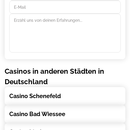
E-Mail
Erzähl uns von deinen Erfahrungen...
Casinos in anderen Städten in
Deutschland
Casino Schenefeld
Casino Bad Wiessee