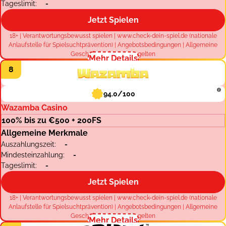
Tageslimit:
-
Jetzt Spielen
18+ | Verantwortungsbewusst spielen | www.check-dein-spiel.de (nationale
Anlaufstelle für Spielsuchtprävention) | Angebotsbedingungen | Allgemeine
Geschäftsbedingungen gelten
Mehr Details
94.0/100
Wazamba Casino
100% bis zu €500 + 200FS
Allgemeine Merkmale
Auszahlungszeit:
-
Mindesteinzahlung:
-
Tageslimit:
-
Jetzt Spielen
18+ | Verantwortungsbewusst spielen | www.check-dein-spiel.de (nationale
Anlaufstelle für Spielsuchtprävention) | Angebotsbedingungen | Allgemeine
Geschäftsbedingungen gelten
Mehr Details