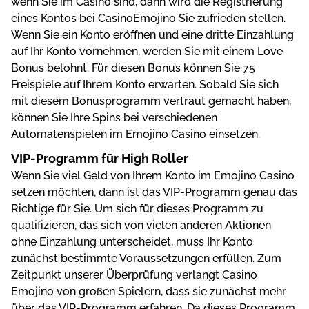
wenn Sie im Casino sind, dann wird die Registrierung
eines Kontos bei CasinoEmojino Sie zufrieden stellen.
Wenn Sie ein Konto eröffnen und eine dritte Einzahlung
auf Ihr Konto vornehmen, werden Sie mit einem Love
Bonus belohnt. Für diesen Bonus können Sie 75
Freispiele auf Ihrem Konto erwarten. Sobald Sie sich
mit diesem Bonusprogramm vertraut gemacht haben,
können Sie Ihre Spins bei verschiedenen
Automatenspielen im Emojino Casino einsetzen.
VIP-Programm für High Roller
Wenn Sie viel Geld von Ihrem Konto im Emojino Casino
setzen möchten, dann ist das VIP-Programm genau das
Richtige für Sie. Um sich für dieses Programm zu
qualifizieren, das sich von vielen anderen Aktionen
ohne Einzahlung unterscheidet, muss Ihr Konto
zunächst bestimmte Voraussetzungen erfüllen. Zum
Zeitpunkt unserer Überprüfung verlangt Casino
Emojino von großen Spielern, dass sie zunächst mehr
über das VIP-Programm erfahren. Da dieses Programm