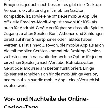
Emojino ist jedoch noch besser - es gibt eine Desktop-
Version, die vollständig mit mobilen Geräten
kompatibel ist, sowie eine offizielle mobile App! Die
offizielle Emojino-Mobil-App ist sowohl für iOS- als
auch für Android-Geräte verfügbar, so dass alle Spieler
Zugang zu allen Spielen, Boni, Aktionen und Zahlungen
direkt auf ihren Smartphones oder Tablets haben
werden. Es ist sinnvoll, sowohl die mobile App als auch
die mit mobilen Geräten kompatible Desktop-Version
zu testen und herauszufinden, welche Option für jeden
einzelnen Spieler je nach Vorliebe, Betriebssystem,
Gerät oder Browser am besten funktioniert. Einige
Spieler entscheiden sich für die mobilfähige Version,
andere nutzen nur die mobile App - einen Versuch ist
es also wert.
Vor- und Nachteile der Online-
Casino-Tage