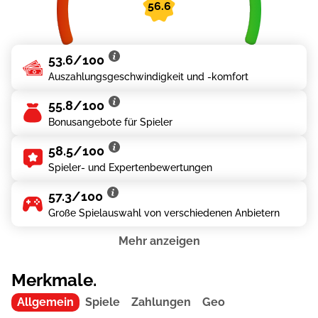
53.6/100
Auszahlungs­geschwindigkeit und -komfort
55.8/100
Bonus­angebote für Spieler
58.5/100
Spieler- und Experten­bewertungen
57.3/100
Große Spiel­auswahl von verschiedenen Anbietern
Mehr anzeigen
Merkmale.
Allgemein
Spiele
Zahlungen
Geo