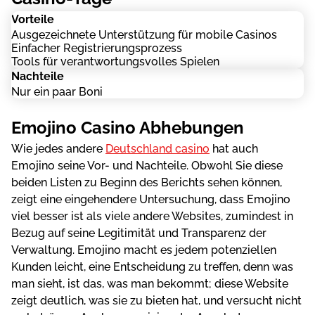
Vorteile
Ausgezeichnete Unterstützung für mobile Casinos
Einfacher Registrierungsprozess
Tools für verantwortungsvolles Spielen
Nachteile
Nur ein paar Boni
Emojino Casino Abhebungen
Wie jedes andere
Deutschland casino
hat auch
Emojino seine Vor- und Nachteile. Obwohl Sie diese
beiden Listen zu Beginn des Berichts sehen können,
zeigt eine eingehendere Untersuchung, dass Emojino
viel besser ist als viele andere Websites, zumindest in
Bezug auf seine Legitimität und Transparenz der
Verwaltung. Emojino macht es jedem potenziellen
Kunden leicht, eine Entscheidung zu treffen, denn was
man sieht, ist das, was man bekommt; diese Website
zeigt deutlich, was sie zu bieten hat, und versucht nicht