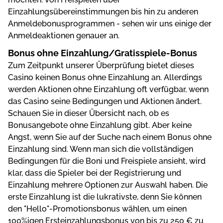
Einzahlungsübereinstimmungen bis hin zu anderen
Anmeldebonusprogrammen - sehen wir uns einige der
Anmeldeaktionen genauer an.
Bonus ohne Einzahlung/Gratisspiele-Bonus
Zum Zeitpunkt unserer Überprüfung bietet dieses
Casino keinen Bonus ohne Einzahlung an. Allerdings
werden Aktionen ohne Einzahlung oft verfügbar, wenn
das Casino seine Bedingungen und Aktionen ändert.
Schauen Sie in dieser Übersicht nach, ob es
Bonusangebote ohne Einzahlung gibt. Aber keine
Angst, wenn Sie auf der Suche nach einem Bonus ohne
Einzahlung sind. Wenn man sich die vollständigen
Bedingungen für die Boni und Freispiele ansieht, wird
klar, dass die Spieler bei der Registrierung und
Einzahlung mehrere Optionen zur Auswahl haben. Die
erste Einzahlung ist die lukrativste, denn Sie können
den "Hello"-Promotionsbonus wählen, um einen
100%igen Ersteinzahlungsbonus von bis zu 250 € zu