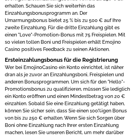
erhalten. Schauen Sie sich weiterhin das
Einzahlungsbonusprogramm an. Der
Umarmungsbonus bietet 25 % bis zu 500 € auf Ihre
zweite Einzahlung. Für die dritte Einzahlung gibt es
einen "Love"-Promotion-Bonus mit 75 Freispielen. Mit
so vielen tollen Boni und Freispielen erhält Emojino
Casino positives Feedback zu seinen Aktionen.
Ersteinzahlungsbonus für die Registrierung
Wer bei EmojinoCasino ein Konto einrichtet, ist näher
dran als je zuvor an Einzahlungsboni, Freispielen und
anderen Bonusprogrammen. Um sich für den "Hello"-
Promotionsbonus zu qualifizieren, müssen Sie lediglich
ein Konto eröffnen und einen Mindestbetrag von 20 €
einzahlen. Sobald Sie eine Einzahlung getätigt haben,
können Sie sicher sein, dass Sie einen 100%igen Bonus
von bis zu 250 € erhalten. Wenn Sie sich Sorgen über
Boni ohne Einzahlung nach Ihrer ersten Einzahlung
machen, lesen Sie unseren Bericht, um mehr darüber