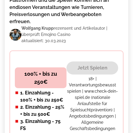
Plattformen und die Spieler können sich an
endlosen Veranstaltungen wie Turnieren,
Preisverlosungen und Werbeangeboten
erfreuen.
Wolfgang Krupp
rezensent und Artikelautor |
überprüft Emojino Casino
aktualisiert: 30.03.2023
Jetzt Spielen
100% + bis zu
18+ |
250€
Verantwortungsbewusst
spielen | www.check-dein-
1. Einzahlung -
spiel.de (nationale
100% + bis zu 250€
Anlaufstelle für
2. Einzahlung - 25%
Spielsuchtprävention) |
+ bis zu 500€
Angebotsbedingungen |
3. Einzahlung - 75
Allgemeine
FS
Geschäftsbedingungen