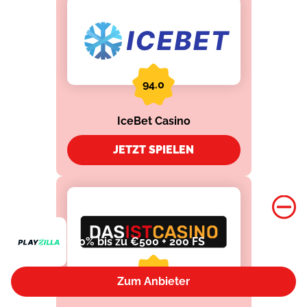
94.0
IceBet Casino
JETZT SPIELEN
Durch die weitere Nutzung der Seite stimmen Sie der Verwendung von Cookies gemäß
100% bis zu €500 + 200 FS
94.0
Zum Anbieter