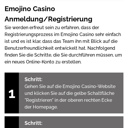
Emojino Casino
Anmeldung/Registrierung
Sie werden erfreut sein zu erfahren, dass der
Registrierungsprozess im Emojino Casino sehr einfach
ist und es ist klar, dass das Team ihn mit Blick auf die
Benutzerfreundlichkeit entwickelt hat. Nachfolgend
finden Sie die Schritte, die Sie durchführen müssen, um
ein neues Online-Konto zu erstellen.
Schritt:
Gehen Sie auf die Emojino Casino-Website
und klicken Sie auf die gelbe Schaltfläche
"Registrieren" in der oberen rechten Ecke
der Homepage.
Schritt: