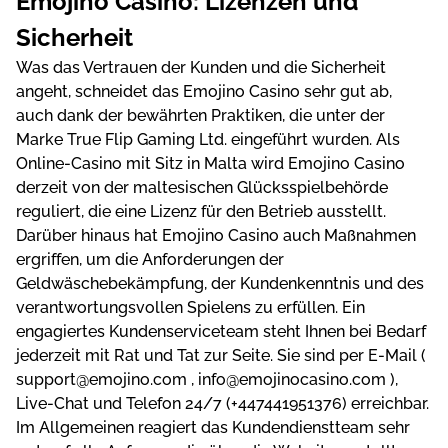
Emojino Casino: Lizenzen und
Sicherheit
Was das Vertrauen der Kunden und die Sicherheit
angeht, schneidet das Emojino Casino sehr gut ab,
auch dank der bewährten Praktiken, die unter der
Marke True Flip Gaming Ltd. eingeführt wurden. Als
Online-Casino mit Sitz in Malta wird Emojino Casino
derzeit von der maltesischen Glücksspielbehörde
reguliert, die eine Lizenz für den Betrieb ausstellt.
Darüber hinaus hat Emojino Casino auch Maßnahmen
ergriffen, um die Anforderungen der
Geldwäschebekämpfung, der Kundenkenntnis und des
verantwortungsvollen Spielens zu erfüllen. Ein
engagiertes Kundenserviceteam steht Ihnen bei Bedarf
jederzeit mit Rat und Tat zur Seite. Sie sind per E-Mail (
support@emojino.com
,
info@emojinocasino.com
),
Live-Chat und Telefon 24/7 (+447441951376) erreichbar.
Im Allgemeinen reagiert das Kundendienstteam sehr