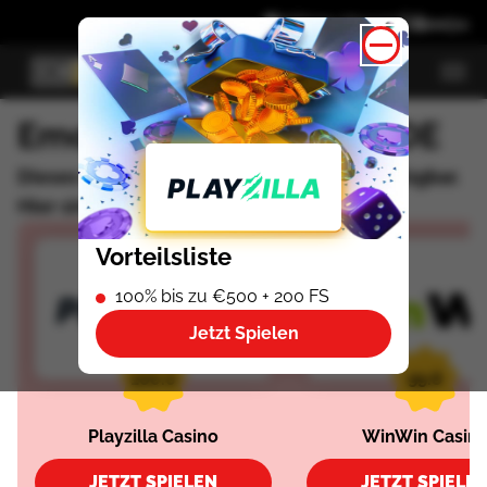
Affiliate-Hinweis
Emojino Casino Online DE
Dieses Casino ist in Ihrem Land nicht verfügbar.
Hier sind die 3 besten Casinos für Sie:
Vorteilsliste
100% bis zu €500 + 200 FS
Jetzt Spielen
100.0
99.8
Playzilla Casino
WinWin Casin
JETZT SPIELEN
JETZT SPIELE