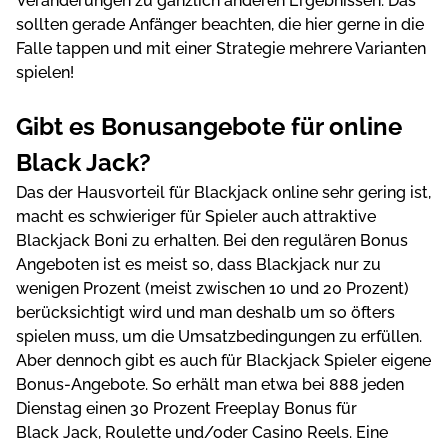
Veränderungen zu gänzlich anderen Ergebnissen. Das
sollten gerade Anfänger beachten, die hier gerne in die
Falle tappen und mit einer Strategie mehrere Varianten
spielen!
Gibt es Bonusangebote für online
Black Jack?
Das der Hausvorteil für Blackjack online sehr gering ist,
macht es schwieriger für Spieler auch attraktive
Blackjack Boni zu erhalten. Bei den regulären Bonus
Angeboten ist es meist so, dass Blackjack nur zu
wenigen Prozent (meist zwischen 10 und 20 Prozent)
berücksichtigt wird und man deshalb um so öfters
spielen muss, um die Umsatzbedingungen zu erfüllen.
Aber dennoch gibt es auch für Blackjack Spieler eigene
Bonus-Angebote. So erhält man etwa bei 888 jeden
Dienstag einen 30 Prozent Freeplay Bonus für
Black Jack, Roulette und/oder Casino Reels. Eine