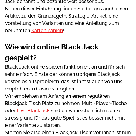
Jack genannt und bezahlte weit besser aus.
Wichtige Blackjack Begriffe
Neben dieser Einführung finden Sie bei uns auch einen
Welche Blackjack Varianten gibt es?
Artikel zu den Grundregeln, Strategie-Artikel, eine
Vorstellung von Varianten und eine Anleitung zum
Gibt es Bonusangebote für online Black Jack?
berühmten
Karten Zählen
!
Was ist Live Blackjack?
Wie wird online Black Jack
Was versteht man unter „ Blackjack Karten zählen“?
gespielt?
Top Casinos mit Live Black Jack
Black Jack online spielen funktioniert an und für sich
sehr einfach. Einsteiger können übrigens Blackjack
Live Black Jack Software Hersteller
kostenlos ausprobieren, das ist in fast allen von uns
Kann ich gratis Live Black Jack spielen?
empfohlenen Casinos möglich.
Wir empfehlen am Anfang an einem regulären
Gibt es eine Live Black Jack App?
Blackjack Tisch Platz zu nehmen, Multi-Player-Tische
oder
Live Blackjack
sind da wahrscheinlich noch zu
Wie stehen eigentlich die Gewinnchancen?
stressig und für das gute Spiel ist es besser nicht mit
Verwandte Casino-Spiele
einer Variante zu starten.
Starten Sie also einen Blackjack Tisch: vor Ihnen ist nun