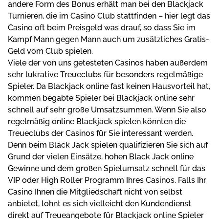
andere Form des Bonus erhält man bei den Blackjack
Turnieren, die im Casino Club stattfinden – hier legt das
Casino oft beim Preisgeld was drauf, so dass Sie im
Kampf Mann gegen Mann auch um zusätzliches Gratis-
Geld vom Club spielen.
Viele der von uns getesteten Casinos haben außerdem
sehr lukrative Treueclubs für besonders regelmäßige
Spieler. Da Blackjack online fast keinen Hausvorteil hat,
kommen begabte Spieler bei Blackjack online sehr
schnell auf sehr große Umsatzsummen. Wenn Sie also
regelmäßig online Blackjack spielen könnten die
Treueclubs der Casinos für Sie interessant werden.
Denn beim Black Jack spielen qualifizieren Sie sich auf
Grund der vielen Einsätze, hohen Black Jack online
Gewinne und dem großen Spielumsatz schnell für das
VIP oder High Roller Programm Ihres Casinos. Falls Ihr
Casino Ihnen die Mitgliedschaft nicht von selbst
anbietet, lohnt es sich vielleicht den Kundendienst
direkt auf Treueangebote für Blackjack online Spieler