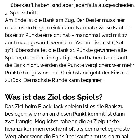
überkauft haben, sind aber jedenfalls ausgeschieden.
Spielschritt:
Am Ende ist die Bank am Zug. Der Dealer muss hier
nach festen Regeln einkaufen. Normalerweise kauft er
bis er 17 Punkte erreicht hat – manchmal wird mit 17
auch noch gekauft, wenn eine As am Tisch ist („Soft
17“): überschreitet die Bank 21 Punkte gewinnen alle
Spieler, die noch eine gültige Hand haben. Überkauft
die Bank nicht, werden die Punkte verglichen: wer mehr
Punkte hat gewinnt, bei Gleichstand geht der Einsatz
zurück. Die nächste Runde kann beginnen!
Was ist das Ziel des Spiels?
Das Ziel beim Black Jack spielen ist es die Bank zu
besiegen: wie man an diesen Punkt kommt ist dann
zweitrangig. Möglichst nahe an die 21 Zielpunkte
heranzukommen erscheint oft als der naheliegendste
Weg, aber wenn die Bank überkaufen muss, dann hat