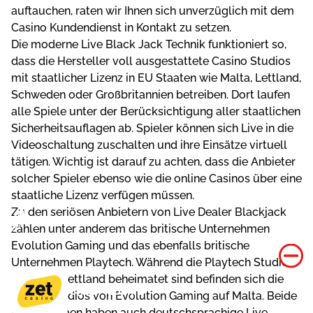
auftauchen, raten wir Ihnen sich unverzüglich mit dem
Casino Kundendienst in Kontakt zu setzen.
Die moderne Live Black Jack Technik funktioniert so,
dass die Hersteller voll ausgestattete Casino Studios
mit staatlicher Lizenz in EU Staaten wie Malta, Lettland,
Schweden oder Großbritannien betreiben. Dort laufen
alle Spiele unter der Berücksichtigung aller staatlichen
Sicherheitsauflagen ab. Spieler können sich Live in die
Videoschaltung zuschalten und ihre Einsätze virtuell
tätigen. Wichtig ist darauf zu achten, dass die Anbieter
solcher Spieler ebenso wie die online Casinos über eine
staatliche Lizenz verfügen müssen.
Zu den seriösen Anbietern von Live Dealer Blackjack
zählen unter anderem das britische Unternehmen
Durch die weitere Nutzung der Seite stimmen Sie der Verwendung von Cookies gemäß
Evolution Gaming und das ebenfalls britische
Unternehmen Playtech. Während die Playtech Studios
in Riga in Lettland beheimatet sind befinden sich die
€500 + 200 FS
Casino Studios von Evolution Gaming auf Malta. Beide
Unternehmen haben auch deutschsprachige Live