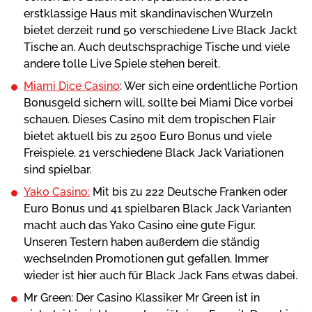
erstklassige Haus mit skandinavischen Wurzeln
bietet derzeit rund 50 verschiedene Live Black Jackt
Tische an. Auch deutschsprachige Tische und viele
andere tolle Live Spiele stehen bereit.
Miami Dice Casino
: Wer sich eine ordentliche Portion
Bonusgeld sichern will, sollte bei Miami Dice vorbei
schauen. Dieses Casino mit dem tropischen Flair
bietet aktuell bis zu 2500 Euro Bonus und viele
Freispiele. 21 verschiedene Black Jack Variationen
sind spielbar.
Yako Casino:
Mit bis zu 222 Deutsche Franken oder
Euro Bonus und 41 spielbaren Black Jack Varianten
macht auch das Yako Casino eine gute Figur.
Unseren Testern haben außerdem die ständig
wechselnden Promotionen gut gefallen. Immer
wieder ist hier auch für Black Jack Fans etwas dabei.
Mr Green: Der Casino Klassiker Mr Green ist in