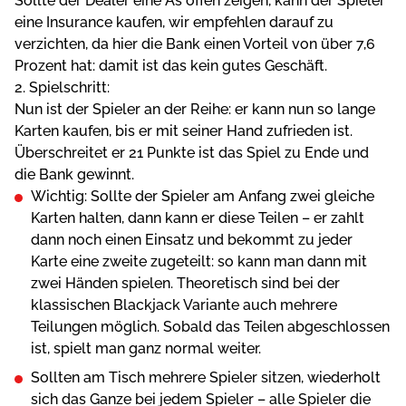
Sollte der Dealer eine As offen zeigen, kann der Spieler
eine Insurance kaufen, wir empfehlen darauf zu
verzichten, da hier die Bank einen Vorteil von über 7,6
Prozent hat: damit ist das kein gutes Geschäft.
Spielschritt:
Nun ist der Spieler an der Reihe: er kann nun so lange
Karten kaufen, bis er mit seiner Hand zufrieden ist.
Überschreitet er 21 Punkte ist das Spiel zu Ende und
die Bank gewinnt.
Wichtig: Sollte der Spieler am Anfang zwei gleiche
Karten halten, dann kann er diese Teilen – er zahlt
dann noch einen Einsatz und bekommt zu jeder
Karte eine zweite zugeteilt: so kann man dann mit
zwei Händen spielen. Theoretisch sind bei der
klassischen Blackjack Variante auch mehrere
Teilungen möglich. Sobald das Teilen abgeschlossen
ist, spielt man ganz normal weiter.
Sollten am Tisch mehrere Spieler sitzen, wiederholt
sich das Ganze bei jedem Spieler – alle Spieler die