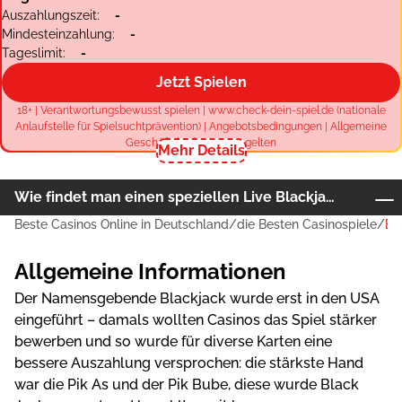
Auszahlungszeit:
-
Mindesteinzahlung:
-
Tageslimit:
-
Jetzt Spielen
18+ | Verantwortungsbewusst spielen | www.check-dein-spiel.de (nationale
Anlaufstelle für Spielsuchtprävention) | Angebotsbedingungen | Allgemeine
Geschäftsbedingungen gelten
Mehr Details
Wie findet man einen speziellen Live Blackjack Bonus
Beste Casinos Online in Deutschland
die Besten Casinospiele
Bl
Allgemeine Informationen
Allgemeine Informationen
Wie wird online Black Jack gespielt?
Der Namensgebende Blackjack wurde erst in den USA
Die Grundlagen im Blackjack
eingeführt – damals wollten Casinos das Spiel stärker
Der Spielablauf in drei Schritten einfach erklärt
bewerben und so wurde für diverse Karten eine
bessere Auszahlung versprochen: die stärkste Hand
Was ist das Ziel des Spiels?
war die Pik As und der Pik Bube, diese wurde Black