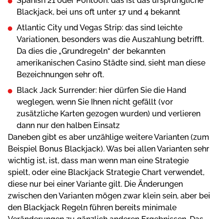
Spanish 21 oder Pontoon: das ist das ursprüngliche
Blackjack, bei uns oft unter 17 und 4 bekannt
Atlantic City und Vegas Strip: das sind leichte
Variationen, besonders was die Auszahlung betrifft.
Da dies die „Grundregeln“ der bekannten
amerikanischen Casino Städte sind, sieht man diese
Bezeichnungen sehr oft.
Black Jack Surrender: hier dürfen Sie die Hand
weglegen, wenn Sie Ihnen nicht gefällt (vor
zusätzliche Karten gezogen wurden) und verlieren
dann nur den halben Einsatz
Daneben gibt es aber unzählige weitere Varianten (zum
Beispiel Bonus Blackjack). Was bei allen Varianten sehr
wichtig ist, ist, dass man wenn man eine Strategie
spielt, oder eine Blackjack Strategie Chart verwendet,
diese nur bei einer Variante gilt. Die Änderungen
zwischen den Varianten mögen zwar klein sein, aber bei
den Blackjack Regeln führen bereits minimale