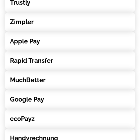
Trustly
Zimpler
Apple Pay
Rapid Transfer
MuchBetter
Google Pay
ecoPayz
Handyrechnung