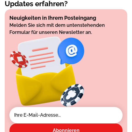
Updates erfahren?
Neuigkeiten in Ihrem Posteingang
Melden Sie sich mit dem untenstehenden
Formular für unseren Newsletter an.
Abonnieren