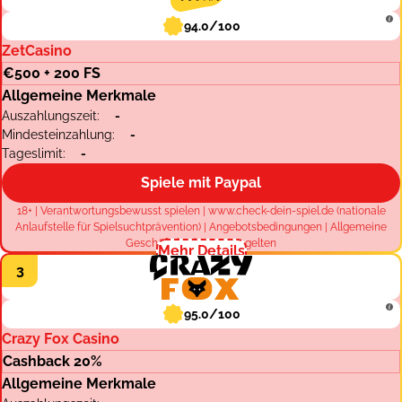
94.0/100
ZetCasino
€500 + 200 FS
Allgemeine Merkmale
Auszahlungszeit:
-
Mindesteinzahlung:
-
Tageslimit:
-
Spiele mit Paypal
18+ | Verantwortungsbewusst spielen | www.check-dein-spiel.de (nationale
Anlaufstelle für Spielsuchtprävention) | Angebotsbedingungen | Allgemeine
Geschäftsbedingungen gelten
Mehr Details
95.0/100
Crazy Fox Casino
Cashback 20%
Allgemeine Merkmale