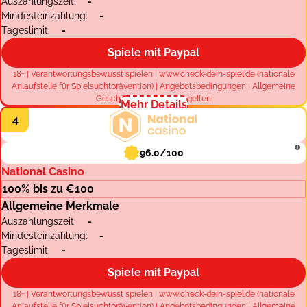
Auszahlungszeit:
-
Mindesteinzahlung:
-
Tageslimit:
-
Spiele mit Paypal
18+ | Verantwortungsbewusst spielen | www.check-dein-spiel.de (nationale
Anlaufstelle für Spielsuchtprävention) | Angebotsbedingungen | Allgemeine
Geschäftsbedingungen gelten
Mehr Details
96.0/100
National Casino
100% bis zu €100
Allgemeine Merkmale
Auszahlungszeit:
-
Mindesteinzahlung:
-
Tageslimit:
-
Spiele mit Paypal
18+ | Verantwortungsbewusst spielen | www.check-dein-spiel.de (nationale
Anlaufstelle für Spielsuchtprävention) | Angebotsbedingungen | Allgemeine