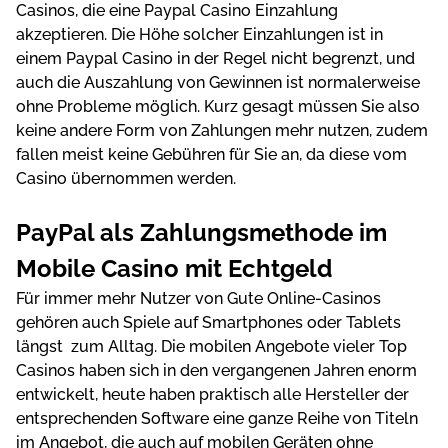
Casinos, die eine Paypal Casino Einzahlung
akzeptieren. Die Höhe solcher Einzahlungen ist in
einem Paypal Casino in der Regel nicht begrenzt, und
auch die Auszahlung von Gewinnen ist normalerweise
ohne Probleme möglich. Kurz gesagt müssen Sie also
keine andere Form von Zahlungen mehr nutzen, zudem
fallen meist keine Gebühren für Sie an, da diese vom
Casino übernommen werden.
PayPal als Zahlungsmethode im
Mobile Casino mit Echtgeld
Für immer mehr Nutzer von Gute Online-Casinos
gehören auch Spiele auf Smartphones oder Tablets
längst zum Alltag. Die mobilen Angebote vieler Top
Casinos haben sich in den vergangenen Jahren enorm
entwickelt, heute haben praktisch alle Hersteller der
entsprechenden Software eine ganze Reihe von Titeln
im Angebot, die auch auf mobilen Geräten ohne