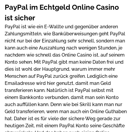
PayPal im Echtgeld Online Casino
PayPal – Überblick über die Online-
Zahlungsmethode
ist sicher
PayPal Casinos – Überblick über die Online-
PayPal ist wie ein E-Wallte und gegenüber anderen
Zahlungsmethode
Zahlungsmitteln, wie Banküberweisungen geht PayPal
nicht nur bei der Einzahlung sehr schnell, sondern man
PayPal als Zahlungsmethode im Mobile Casino mit
kann auch eine Auszahlung nach wenigen Stunden, je
Echtgeld
nachdem wie schnell das Online Casino ist, auf seinem
Konto sehen. Mit PayPal gibt man keine Daten frei und
Bonus-Angebote im Deutsche PayPal Casino
dies ist wohl der Hauptgrund, warum immer mehr
Extra Bonus für PayPal Kunden bei einigen Casinos
Menschen auf PayPal zurück greifen. Lediglich eine
möglich
Emailadresse wird hier genutzt, damit man Geld
transferieren kann. Natürlich ist PayPal selbst mit
Spielauswahl im Casino mit PayPal ohne
einem Bankkonto verbunden, damit man sein Konto
Mindesteinzahlung
auch auffüllen kann. Denn wie bei Skrill kann man nur
Geld transferieren, wenn man auch ein Online Guthaben
Mehr Zahlungsmethoden
hat. Daher ist es für viele der sichere Weg gerade zur
Möchten Sie als Erster von unseren Updates
heutigen Zeit, mit einem PayPal Konto seine Geschäfte
erfahren?