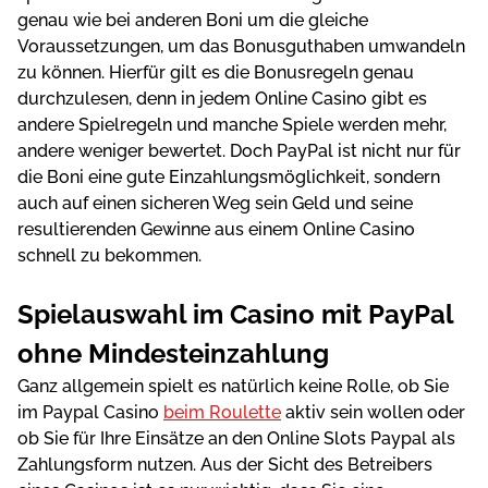
genau wie bei anderen Boni um die gleiche
Voraussetzungen, um das Bonusguthaben umwandeln
zu können. Hierfür gilt es die Bonusregeln genau
durchzulesen, denn in jedem Online Casino gibt es
andere Spielregeln und manche Spiele werden mehr,
andere weniger bewertet. Doch PayPal ist nicht nur für
die Boni eine gute Einzahlungsmöglichkeit, sondern
auch auf einen sicheren Weg sein Geld und seine
resultierenden Gewinne aus einem Online Casino
schnell zu bekommen.
Spielauswahl im Casino mit PayPal
ohne Mindesteinzahlung
Ganz allgemein spielt es natürlich keine Rolle, ob Sie
im Paypal Casino
beim Roulette
aktiv sein wollen oder
ob Sie für Ihre Einsätze an den Online Slots Paypal als
Zahlungsform nutzen. Aus der Sicht des Betreibers