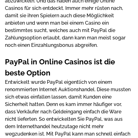
abzuwickeln. Und das haben auch einige Online
Casinos für sich entdeckt. Immer mehr rüsten nach,
damit sie ihren Spielern auch diese Möglichkeit
anbieten und wenn man bei einem Casino ein
bestimmtes sucht, welches auch mit PayPal die
Zahlungsoption erlaubt, dann kann man meist sogar
noch einen Einzahlungsbonus abgreifen.
PayPal in Online Casinos ist die
beste Option
Entwickelt wurde PayPal eigentlich von einem
renommierten Internet Auktionshandel. Diese mussten
sich etwas einfallen lassen, damit Kunden eine
Sicherheit hatten. Denn es kam immer häufiger vor,
dass Verkäufer nach Geldeingang einfach die Ware
nicht lieferten. So entwickelten Sie PayPal, was aus
dem Internethandel heutzutage nicht mehr
wegzudenken ist. Mit PayPal kann man schnell einfach