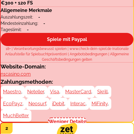
€300 + 120 FS
Allgemeine Merkmale
Auszahlungszeit:
-
Mindesteinzahlung:
-
Tageslimit:
-
Spiele mit Paypal
18+ | Verantwortungsbewusst spielen | www.check-dein-spiel.de (nationale
Anlaufstelle für Spielsuchtprävention) | Angebotsbedingungen | Allgemeine
Geschäftsbedingungen gelten
Website-Domain:
n1casino.com
Zahlungsmethoden:
Maestro
,
Neteller
,
Visa
,
MasterCard
,
Skrill
,
EcoPayz
,
Neosurf
,
iDebit
,
Interac
,
MiFinity
,
MuchBetter
Weniger Details