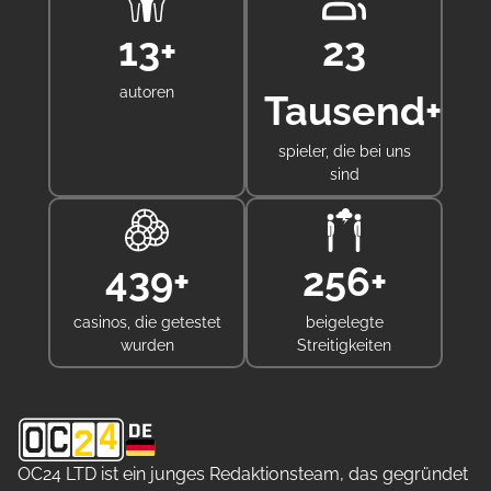
15
+
25
autoren
Tausend+
spieler, die bei uns
sind
480
+
300
+
casinos, die getestet
beigelegte
wurden
Streitigkeiten
OC24 LTD ist ein junges Redaktionsteam, das gegründet