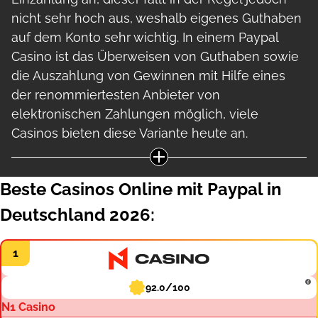
nicht sehr hoch aus, weshalb eigenes Guthaben
auf dem Konto sehr wichtig. In einem Paypal
Casino ist das Überweisen von Guthaben sowie
die Auszahlung von Gewinnen mit Hilfe eines
der renommiertesten Anbieter von
elektronischen Zahlungen möglich, viele
Casinos bieten diese Variante heute an.
Beste Casinos Online mit Paypal in
Deutschland 2026:
92.0/100
N1 Casino