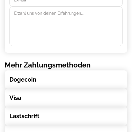
Erzähl uns von deinen Erfahrungen...
Mehr Zahlungsmethoden
Dogecoin
Visa
Lastschrift