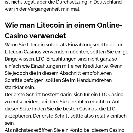
ist nicht legal, aber die Durchsetzung in Deutschland
war in der Vergangenheit minimal.
Wie man Litecoin in einem Online-
Casino verwendet
Wenn Sie Litecoin sofort als Einzahlungsmethode für
Litecoin Casinos verwenden möchten, sollten Sie einige
Dinge wissen. LTC-Einzahlungen sind nicht ganz so
einfach wie Einzahlungen mit einer Kreditkarte. Wenn
Sie jedoch die in diesem Abschnitt empfohlenen
Schritte befolgen, sollten Sie im Handumdrehen
startklar sein.
Der erste Schritt besteht darin, sich für ein LTC Casino
zu entscheiden, bei dem Sie einzahlen möchten. Auf
dieser Seite finden Sie die besten Casinos, die LTC
akzeptieren. Der erste Schritt sollte also relativ einfach
sein.
Als nächstes eröffnen Sie ein Konto bei diesem Casino.