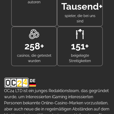
autoren
Tausend+
spieler, die bei uns
sind
478
+
282
+
casinos, die getestet
beigelegte
wurden
Streitigkeiten
OC24 LTD ist ein junges Redaktionsteam, das gegründet
wurde, um Interessierten iGaming interessierten
Personen bekannte Online-Casino-Marken vorzustellen,
aber auch neue die in regelmäßigen Abständen auf dem