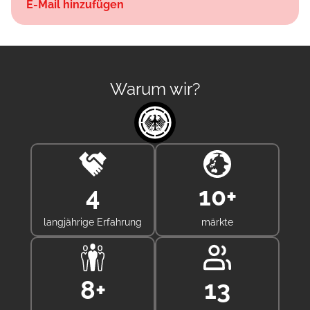
E-Mail hinzufügen
Warum wir?
8
20
+
langjährige Erfahrung
märkte
15
+
25