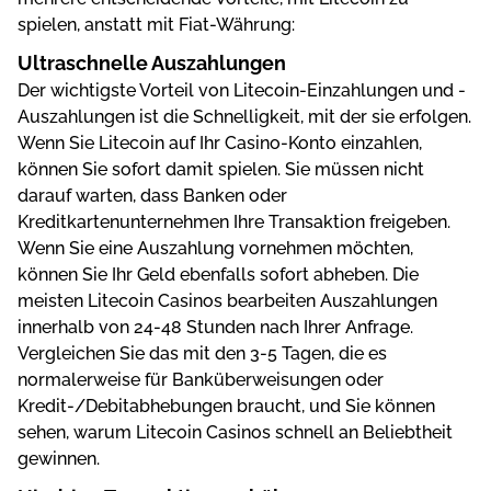
spielen, anstatt mit Fiat-Währung:
Ultraschnelle Auszahlungen
Der wichtigste Vorteil von Litecoin-Einzahlungen und -
Auszahlungen ist die Schnelligkeit, mit der sie erfolgen.
Wenn Sie Litecoin auf Ihr Casino-Konto einzahlen,
können Sie sofort damit spielen. Sie müssen nicht
darauf warten, dass Banken oder
Kreditkartenunternehmen Ihre Transaktion freigeben.
Wenn Sie eine Auszahlung vornehmen möchten,
können Sie Ihr Geld ebenfalls sofort abheben. Die
meisten Litecoin Casinos bearbeiten Auszahlungen
innerhalb von 24-48 Stunden nach Ihrer Anfrage.
Vergleichen Sie das mit den 3-5 Tagen, die es
normalerweise für Banküberweisungen oder
Kredit-/Debitabhebungen braucht, und Sie können
sehen, warum Litecoin Casinos schnell an Beliebtheit
gewinnen.