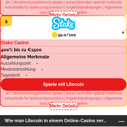
18+ | Verantwortungsbewusst spielen | www.check-dein-spiel.de (nationale
Anlaufstelle für Spielsuchtprävention) | Angebotsbedingungen | Allgemeine
Geschäftsbedingungen gelten
Mehr Details
92.0/100
Stake Casino
400% bis zu €1500
Allgemeine Merkmale
Auszahlungszeit:
-
Mindesteinzahlung:
-
Tageslimit:
-
Spiele mit Litecoin
18+ | Verantwortungsbewusst spielen | www.check-dein-spiel.de (nationale
Anlaufstelle für Spielsuchtprävention) | Angebotsbedingungen | Allgemeine
Geschäftsbedingungen gelten
Mehr Details
Wie man Litecoin in einem Online-Casino verwendet