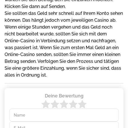
Klicken Sie dann auf Senden.
Sie sollten das Geld sehr schnell auf Ihrem Konto sehen
können. Das hängt jedoch vom jeweiligen Casino ab.
Wenn einige Stunden vergehen und das Geld noch
nicht bearbeitet wurde, sollten Sie sich mit dem
Online-Casino in Verbindung setzen und nachfragen,
was passiert ist. Wenn Sie zum ersten Mal Geld an ein
Online-Casino senden, sollten Sie immer einen kleinen
Betrag senden. Verfolgen Sie den Prozess und tätigen
Sie eine größere Einzahlung, wenn Sie sicher sind, dass
alles in Ordnung ist.
Name
E-Mail