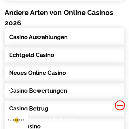
Andere Arten von Online Casinos
2026
Casino Auszahlungen
Echtgeld Casino
Neues Online Casino
Casino Bewertungen
Durch die weitere Nutzung der Seite stimmen Sie der Verwendung von Cookies gemäß
Casino Betrug
€500 +200 Freispiele
Live Casino