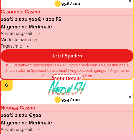
95.6/100
Casombie Casino
100% bis zu 500€ + 200 FS
Allgemeine Merkmale
Auszahlungszeit:
-
Mindesteinzahlung:
-
Tageslimit:
-
Jetzt Spielen
18+ | Verantwortungsbewusst spielen | www.check-dein-spiel.de (nationale
Anlaufstelle für Spielsuchtprävention) | Angebotsbedingungen | Allgemeine
Geschäftsbedingungen gelten
Mehr Details
95.4/100
Neon54 Casino
100% bis zu €500
Allgemeine Merkmale
Auszahlungszeit:
-