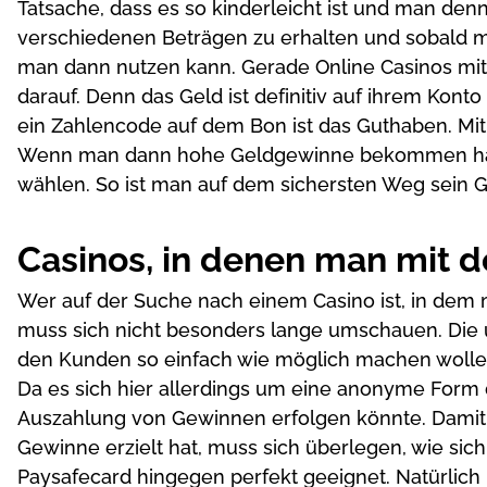
Tatsache, dass es so kinderleicht ist und man denn
verschiedenen Beträgen zu erhalten und sobald man
man dann nutzen kann. Gerade Online Casinos mit 
darauf. Denn das Geld ist definitiv auf ihrem Kon
ein Zahlencode auf dem Bon ist das Guthaben. Mi
Wenn man dann hohe Geldgewinne bekommen hat,
wählen. So ist man auf dem sichersten Weg sein Ge
Casinos, in denen man mit 
Wer auf der Suche nach einem Casino ist, in dem
muss sich nicht besonders lange umschauen. Die ü
den Kunden so einfach wie möglich machen wollen
Da es sich hier allerdings um eine anonyme Form 
Auszahlung von Gewinnen erfolgen könnte. Damit 
Gewinne erzielt hat, muss sich überlegen, wie sich
Paysafecard hingegen perfekt geeignet. Natürlic