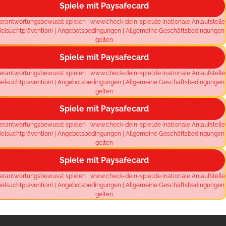
Spiele mit Paysafecard
Verantwortungsbewusst spielen | www.check-dein-spiel.de (nationale Anlaufstelle
pielsuchtprävention) | Angebotsbedingungen | Allgemeine Geschäftsbedingungen
gelten
Spiele mit Paysafecard
Verantwortungsbewusst spielen | www.check-dein-spiel.de (nationale Anlaufstelle
pielsuchtprävention) | Angebotsbedingungen | Allgemeine Geschäftsbedingungen
gelten
Spiele mit Paysafecard
Verantwortungsbewusst spielen | www.check-dein-spiel.de (nationale Anlaufstelle
pielsuchtprävention) | Angebotsbedingungen | Allgemeine Geschäftsbedingungen
gelten
Spiele mit Paysafecard
Verantwortungsbewusst spielen | www.check-dein-spiel.de (nationale Anlaufstelle
pielsuchtprävention) | Angebotsbedingungen | Allgemeine Geschäftsbedingungen
gelten