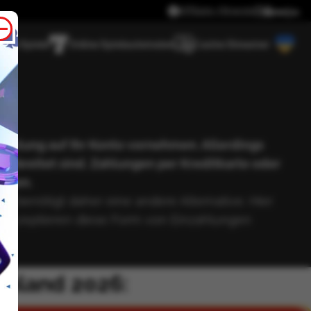
Affiliate-Hinweis
sino Spiele
Online Spielautomaten
Casino Streamer
zahlung auf Ihr Konto vornehmen. Allerdings
erbreitet sind. Zahlungen per Kreditkarte oder
Daten.
r benötigt daher eine andere Alternative. Hier
os akzeptieren diese Form von Einzahlungen
chland 2026: