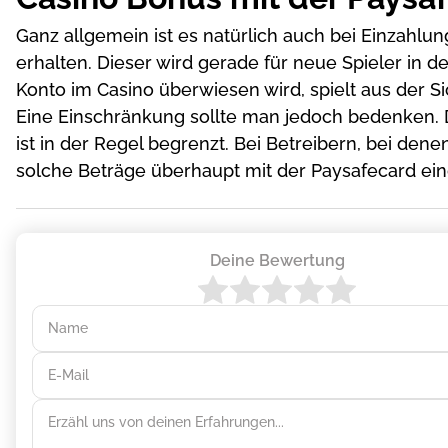
Ganz allgemein ist es natürlich auch bei Einzahlu
erhalten. Dieser wird gerade für neue Spieler in d
Konto im Casino überwiesen wird, spielt aus der Si
Eine Einschränkung sollte man jedoch bedenken.
ist in der Regel begrenzt. Bei Betreibern, bei de
solche Beträge überhaupt mit der Paysafecard ei
Name
E-Mail
Erzähl uns von deinen Erfahrungen...