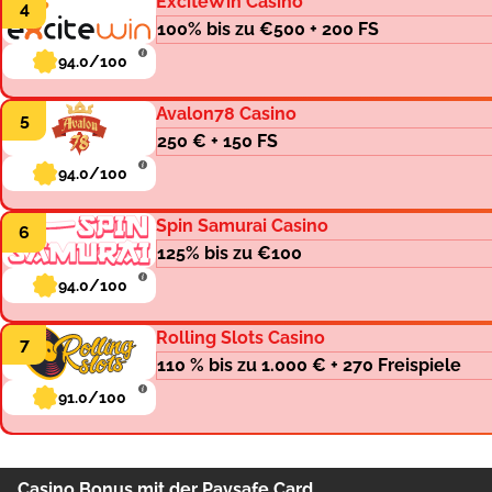
ExciteWin Casino
100% bis zu €500 + 200 FS
94.0/100
Avalon78 Casino
250 € + 150 FS
94.0/100
Spin Samurai Casino
125% bis zu €100
94.0/100
Rolling Slots Casino
110 % bis zu 1.000 € + 270 Freispiele
91.0/100
Casino Bonus mit der Paysafe Card