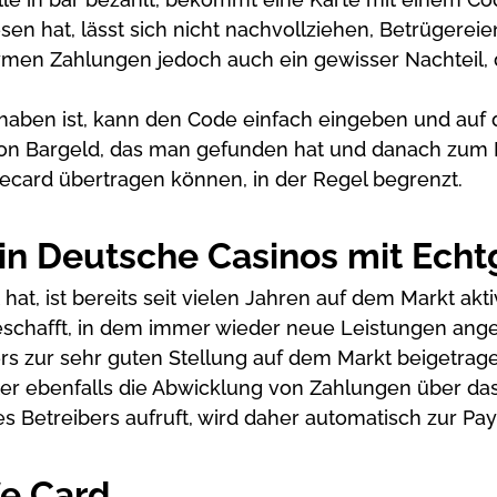
en hat, lässt sich nicht nachvollziehen, Betrügerei
ymen Zahlungen jedoch auch ein gewisser Nachteil, 
thaben ist, kann den Code einfach eingeben und auf 
von Bargeld, das man gefunden hat und danach zum E
afecard übertragen können, in der Regel begrenzt.
in Deutsche Casinos mit Echt
t, ist bereits seit vielen Jahren auf dem Markt aktiv
eschafft, in dem immer wieder neue Leistungen ang
zur sehr guten Stellung auf dem Markt beigetragen
ter ebenfalls die Abwicklung von Zahlungen über das
Betreibers aufruft, wird daher automatisch zur Pays
fe Card