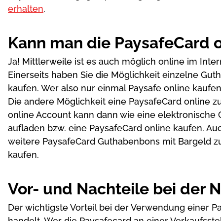
erhalten
.
Kann man die PaysafeCard o
Ja! Mittlerweile ist es auch möglich online im I
Einerseits haben Sie die Möglichkeit einzelne Gut
kaufen. Wer also nur einmal Paysafe online kaufe
Die andere Möglichkeit eine PaysafeCard online zu
online Account kann dann wie eine elektronisch
aufladen bzw. eine PaysafeCard online kaufen. Auc
weitere PaysafeCard Guthabenbons mit Bargeld zu 
kaufen.
Vor- und Nachteile bei der 
Der wichtigste Vorteil bei der Verwendung einer P
handelt. Wer die Paysafecard an einer Verkaufsst