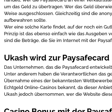
um das Geld zu übertragen. Wer das Geld überwies
Weise ausgeschlossen. Gleichzeitig sind die anon
aufbewahren sollte.
Wer eine solche Karte findet, auf der noch ein Gu
Prinzip ist das ebenso einfach wie das Ausgeben 
sind die Beträge, die Sie im Internet mit der Pays
Ukash wird zur Paysafecard 
Das Unternehmen, das die Paysafecard entwickelt ha
Unter anderem haben die Verantwortlichen das g
Übernahme eines der bekanntesten Wettbewerbers 
Echtgeld Online-Casinos bekannt, da dieser Anbie
Ukash jedoch übernommen, wer die Website dieses 
Casino Bonus mit der Paysa