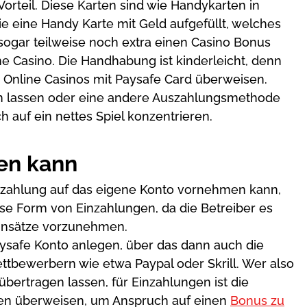
Vorteil. Diese Karten sind wie Handykarten in
ie eine Handy Karte mit Geld aufgefüllt, welches
sogar teilweise noch extra einen Casino Bonus
e Casino. Die Handhabung ist kinderleicht, denn
 Online Casinos mit Paysafe Card überweisen.
 lassen oder eine andere Auszahlungsmethode
 auf ein nettes Spiel konzentrieren.
len kann
inzahlung auf das eigene Konto vornehmen kann,
se Form von Einzahlungen, da die Betreiber es
Einsätze vorzunehmen.
aysafe Konto anlegen, über das dann auch die
tbewerbern wie etwa Paypal oder Skrill. Wer also
übertragen lassen, für Einzahlungen ist die
aben überweisen, um Anspruch auf einen
Bonus zu