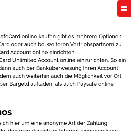
safeCard online kaufen gibt es mehrere Optionen.
Card oder auch bei weiteren Vertriebspartnern zu
ard Account online einrichten.
Card Unlimited Account online einzurichten. So ein
 dann auch per Banküberweisung Ihren Account
zdem auch weiterhin auch die Möglichkeit vor Ort
er Bargeld aufladen, als auch Paysafe online
nos
s sich hier um eine anonyme Art der Zahlung
ode, den man danach im Internet eingeben kann,