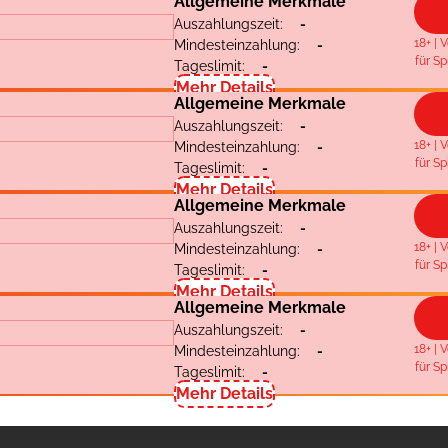
Allgemeine Merkmale
Auszahlungszeit:
-
18+ | 
Mindesteinzahlung:
-
für S
Tageslimit:
-
Mehr Details
Allgemeine Merkmale
Auszahlungszeit:
-
18+ | 
Mindesteinzahlung:
-
für S
Tageslimit:
-
Mehr Details
Allgemeine Merkmale
Auszahlungszeit:
-
18+ | 
Mindesteinzahlung:
-
für S
Tageslimit:
-
Mehr Details
Allgemeine Merkmale
Auszahlungszeit:
-
18+ | 
Mindesteinzahlung:
-
für S
Tageslimit:
-
Mehr Details