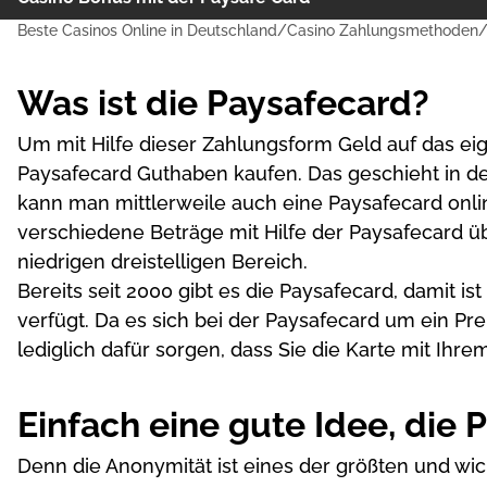
Beste Casinos Online in Deutschland
Casino Zahlungsmethoden
Was ist die Paysafecard?
Einfach eine gute Idee, die Paysafecard
Was ist die Paysafecard?
Casinos, in denen man mit der Paysafecard Aufladen za
Um mit Hilfe dieser Zahlungsform Geld auf das e
Kann man die PaysafeCard online kaufen?
Paysafecard Guthaben kaufen. Das geschieht in der
kann man mittlerweile auch eine Paysafecard onl
Vor- und Nachteile bei der Nutzung der Paysafecard Ca
verschiedene Beträge mit Hilfe der Paysafecard ü
Ukash wird zur Paysafecard in Deutsche Casinos mit Ec
niedrigen dreistelligen Bereich.
Bereits seit 2000 gibt es die Paysafecard, damit is
Mehr Zahlungsmethoden
verfügt. Da es sich bei der Paysafecard um ein Pr
Möchten Sie als Erster von unseren Updates erfahren?
lediglich dafür sorgen, dass Sie die Karte mit Ihre
Einfach eine gute Idee, die 
Denn die Anonymität ist eines der größten und wi