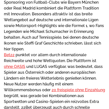
Sponsoring von Fußball-Clubs wie Bayern München
oder Real Madrid kombiniert die Plattform Tradition
mit Innovation. Besonders attraktiv ist das breite
Wettangebot auf deutsche und internationale Ligen
sowie Motorsport-Highlights wie die Formel 1, wo Fans
Legenden wie Michael Schumacher in Erinnerung
behalten. Auch auf Tennisspiele, bei denen deutsche
Ikonen wie Steffi Graf Geschichte schrieben, lässt sich
hier tippen.
Bet22
punktet vor allem durch internationale
Reichweite und hohe Wettquoten. Die Plattform ist
ohne OASIS
und LUGAS verfügbar, was bedeutet, dass
Spieler aus Österreich oder anderen europäischen
Ländern ein freieres Wetterlebnis genießen können.
Neue Nutzer werden häufig mit einem
Willkommensbonus oder
20 freispiele ohne Einzahlung
begrüßt, was gerade bei Kombinationen aus
Sportwetten und Casino-Spielen ein reizvolles Extra
darstellt. 22Bet überzeugt auch durch schnelle