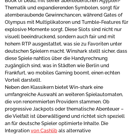
Book of Dead, mit seiner abenteuerlichen Ägypten-
Thematik und expandierenden Symbolen, sorgt für
atemberaubende Gewinnchancen, während Gates of
Olympus mit Multiplikatoren und Tumble-Features für
explosive Momente sorgt. Diese Slots sind nicht nur
visuell beeindruckend, sondern auch fair und mit
hohem RTP ausgestattet, was sie zu Favoriten unter
deutschen Spielern macht. Winshark stellt sicher, dass
diese Spiele nahtlos über die Handyrechnung
zugänglich sind, was in Städten wie Berlin und
Frankfurt, wo mobiles Gaming boomt, einen echten
Vorteil darstellt.
Neben den Klassikern bietet Win-shark eine
umfangreiche Auswahl an weiteren Spielautomaten,
die von renommierten Providern stammen. Ob
progressive Jackpots oder thematische Abenteuer –
die Vielfalt ist überwältigend und richtet sich speziell
an für deutsche Spieler optimierte Inhalte. Die
Integration
von Cashlib
als alternative