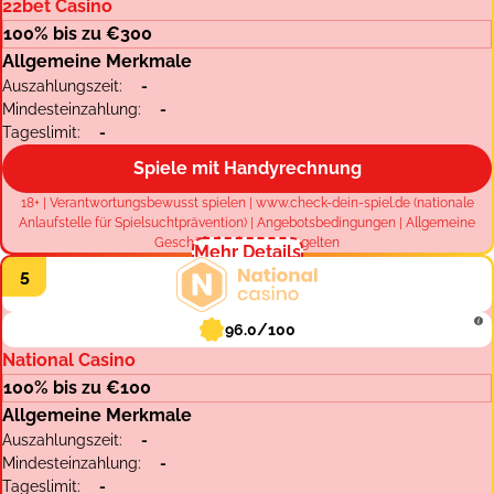
22bet Casino
100% bis zu €300
Allgemeine Merkmale
Auszahlungszeit:
-
Mindesteinzahlung:
-
Tageslimit:
-
Spiele mit Handyrechnung
18+ | Verantwortungsbewusst spielen | www.check-dein-spiel.de (nationale
Anlaufstelle für Spielsuchtprävention) | Angebotsbedingungen | Allgemeine
Geschäftsbedingungen gelten
Mehr Details
96.0/100
National Casino
100% bis zu €100
Allgemeine Merkmale
Auszahlungszeit:
-
Mindesteinzahlung:
-
Tageslimit:
-