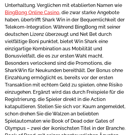
Unterhaltung. Verglichen mit etablierten Namen wie
BingBong Online Casino
, die zwar starke Angebote
haben, übertrifft Shark Win in der Bequemlichkeit der
Telekom-Integration. Während BingBong mit seiner
deutschen Lizenz überzeugt und Net Bet durch
vielfältige Boni punktet, bietet Win Shark eine
einzigartige Kombination aus Mobilität und
Bonusvielfalt, die es zur ersten Wahl macht.
Besonders verlockend sind die Promotions, die
SharkWin für Neukunden bereithält. Der Bonus ohne
Einzahlung ermöglicht es, bereits vor der ersten
Transaktion mit echtem Geld zu spielen, ohne Risiko
einzugehen. Ergänzt wird das durch Freispiele für die
Registrierung, die Spieler direkt in die Action
katapultieren. Stellen Sie sich vor: Kaum angemeldet,
schon drehen Sie die Walzen an beliebten
Spielautomaten wie Book of Dead oder Gates of
Olympus – zwei der ikonischsten Titel in der Branche.