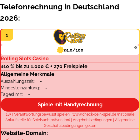
Telefonrechnung in Deutschland
2026:
91.0/100
Rolling Slots Casino
110 % bis zu 1.000 € + 270 Freispiele
Allgemeine Merkmale
Auszahlungszeit:
-
Mindesteinzahlung:
-
Tageslimit:
-
Spiele mit Handyrechnung
18+ | Verantwortungsbewusst spielen | www.check-dein-spiel.de (nationale
Anlaufstelle für Spielsuchtprävention) | Angebotsbedingungen | Allgemeine
Geschäftsbedingungen gelten
Website-Domain: