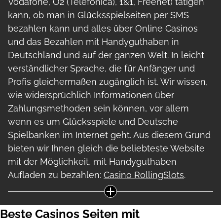
Vodafone, O2 (Telefónica), 1&1, Freenet) tätigen
kann, ob man in Glücksspielseiten per SMS
bezahlen kann und alles über Online Casinos
und das Bezahlen mit Handyguthaben in
Deutschland und auf der ganzen Welt. In leicht
verständlicher Sprache, die für Anfänger und
Profis gleichermaßen zugänglich ist. Wir wissen,
wie widersprüchlich Informationen über
Zahlungsmethoden sein können, vor allem
wenn es um Glücksspiele und Deutsche
Spielbanken im Internet geht. Aus diesem Grund
bieten wir Ihnen gleich die beliebteste Website
mit der Möglichkeit, mit Handyguthaben
Aufladen zu bezahlen:
Casino RollingSlots
.
Beste Casinos Seiten mit