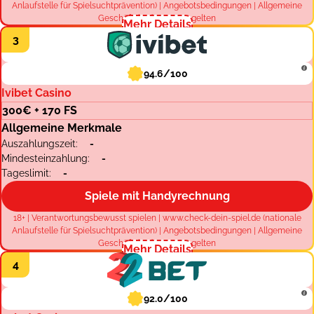
Anlaufstelle für Spielsuchtprävention) | Angebotsbedingungen | Allgemeine
Geschäftsbedingungen gelten
Mehr Details
94.6/100
Ivibet Casino
300€ + 170 FS
Allgemeine Merkmale
Auszahlungszeit:
-
Mindesteinzahlung:
-
Tageslimit:
-
Spiele mit Handyrechnung
18+ | Verantwortungsbewusst spielen | www.check-dein-spiel.de (nationale
Anlaufstelle für Spielsuchtprävention) | Angebotsbedingungen | Allgemeine
Geschäftsbedingungen gelten
Mehr Details
92.0/100