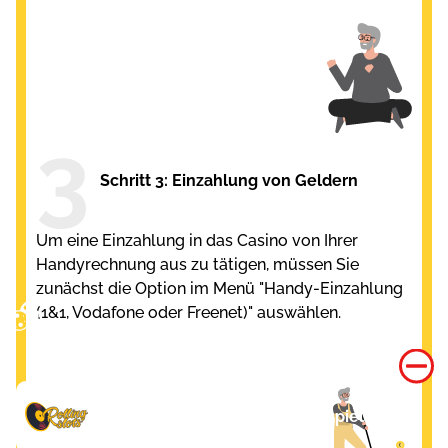
Schritt 3: Einzahlung von Geldern
Um eine Einzahlung in das Casino von Ihrer
Handyrechnung aus zu tätigen, müssen Sie
zunächst die Option im Menü "Handy-Einzahlung
(1&1, Vodafone oder Freenet)" auswählen.
Durch die weitere Nutzung der Seite stimmen Sie der Verwendung von Cookies gemäß
110 % bis zu 1.000 € + 270 Freispiele