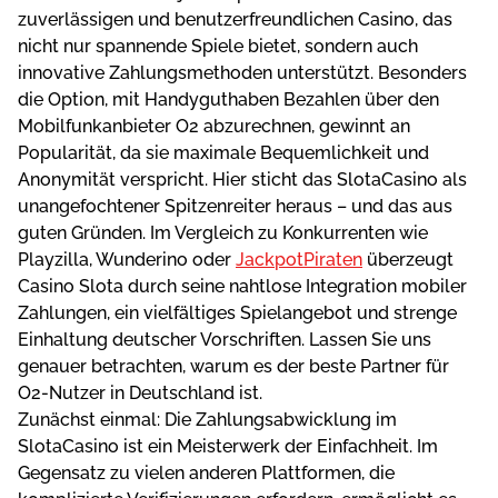
zuverlässigen und benutzerfreundlichen Casino, das
nicht nur spannende Spiele bietet, sondern auch
innovative Zahlungsmethoden unterstützt. Besonders
die Option, mit Handyguthaben Bezahlen über den
Mobilfunkanbieter O2 abzurechnen, gewinnt an
Popularität, da sie maximale Bequemlichkeit und
Anonymität verspricht. Hier sticht das SlotaCasino als
unangefochtener Spitzenreiter heraus – und das aus
guten Gründen. Im Vergleich zu Konkurrenten wie
Playzilla, Wunderino oder
JackpotPiraten
überzeugt
Casino Slota durch seine nahtlose Integration mobiler
Zahlungen, ein vielfältiges Spielangebot und strenge
Einhaltung deutscher Vorschriften. Lassen Sie uns
genauer betrachten, warum es der beste Partner für
O2-Nutzer in Deutschland ist.
Zunächst einmal: Die Zahlungsabwicklung im
SlotaCasino ist ein Meisterwerk der Einfachheit. Im
Gegensatz zu vielen anderen Plattformen, die