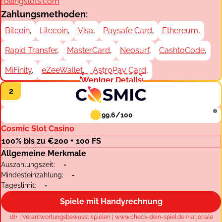
rollingslots.com
Zahlungsmethoden:
Bitcoin
,
Litecoin
,
Visa
,
Paysafe Card
,
Ethereum
,
Rapid Transfer
,
MasterCard
,
Neosurf
,
CashtoCode
,
MiFinity
,
eZeeWallet
,
AstroPay Card
,
Weniger Details
99.6/100
Cosmic Slot Casino
100% bis zu €200 + 100 FS
Allgemeine Merkmale
Auszahlungszeit:
-
Mindesteinzahlung:
-
Tageslimit:
-
Spiele mit Handyrechnung
18+ | Verantwortungsbewusst spielen | www.check-dein-spiel.de (nationale