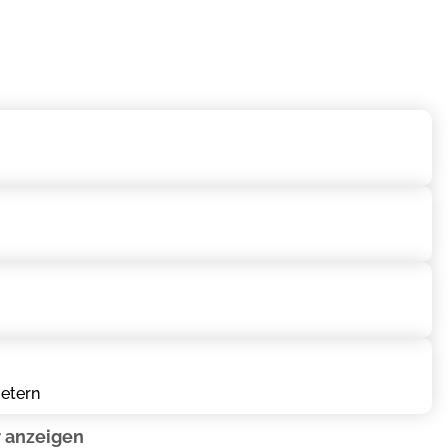
ietern
 anzeigen