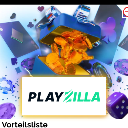
sinos Online
Bester Casino Bonus
Zahlungsmethoden
Ca
ine
sent und Artikelautor |
überprüft Spinch Casino
Vorteilsliste