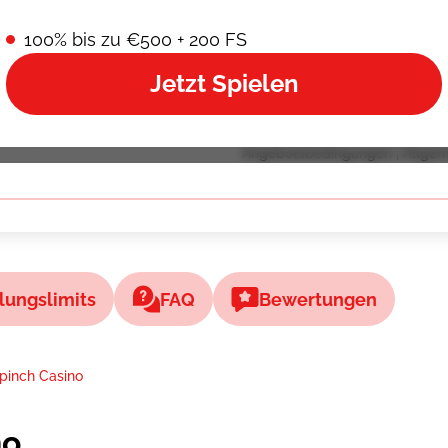
100% bis zu €500 + 200 FS
0 EUR + 150 FS
Jetzt
Jetzt Spielen
18+ | Verantwortungsbewusst 
ahlungen
(nationale Anlaufstelle
Angebotsbedingungen | Allgem
lungslimits
FAQ
Bewertungen
pinch Casino
no