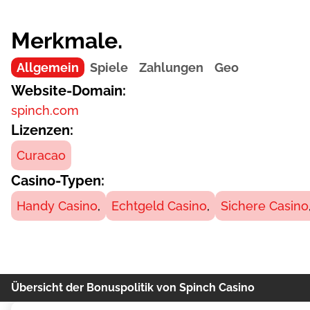
Merkmale.
Allgemein
Spiele
Zahlungen
Geo
Website-Domain:
spinch.com
Lizenzen:
Curacao
Casino-Typen:
Handy Casino
,
Echtgeld Casino
,
Sichere Casino
Übеrsісht dеr Воnusроlіtіk vоn Sріnсh Саsіnо