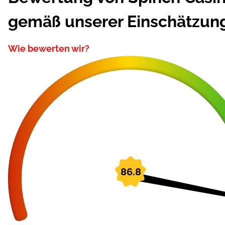
gemäß unserer Einschätzun