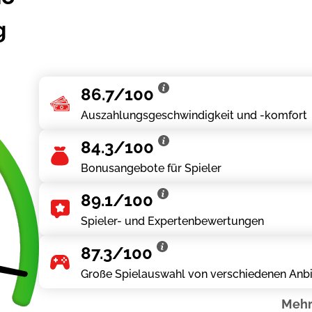
g
86.7/100
Auszahlungs­geschwindigkeit und -komfort
84.3/100
Bonus­angebote für Spieler
89.1/100
Spieler- und Experten­bewertungen
87.3/100
Große Spiel­auswahl von verschiedenen Anb
Mehr