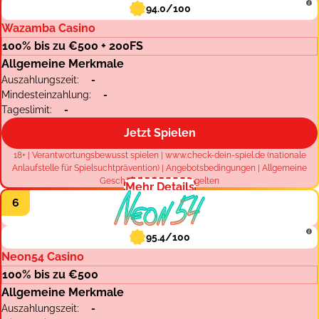
94.0/100
Wazamba Casino
100% bis zu €500 + 200FS
Allgemeine Merkmale
Auszahlungszeit:
-
Mindesteinzahlung:
-
Tageslimit:
-
Jetzt Spielen
18+ | Verantwortungsbewusst spielen | www.check-dein-spiel.de (nationale
Anlaufstelle für Spielsuchtprävention) | Angebotsbedingungen | Allgemeine
Geschäftsbedingungen gelten
Mehr Details
95.4/100
Neon54 Casino
100% bis zu €500
Allgemeine Merkmale
Auszahlungszeit:
-