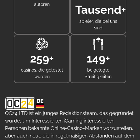
autoren
Tausend+
spieler, die bei uns
sind
480
+
300
+
casinos, die getestet
beigelegte
wurden
Streitigkeiten
OC24 LTD ist ein junges Redaktionsteam, das gegründet
wurde, um Interessierten iGaming interessierten
Personen bekannte Online-Casino-Marken vorzustellen,
aber auch neue die in regelmäßigen Abständen auf dem