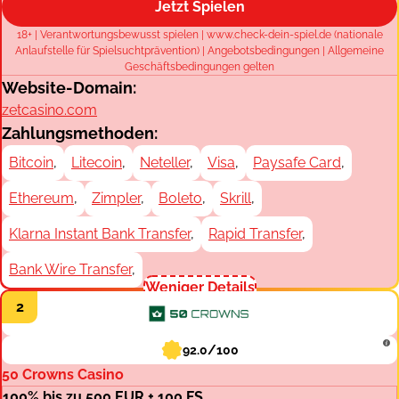
Jetzt Spielen
18+ | Verantwortungsbewusst spielen | www.check-dein-spiel.de (nationale
Anlaufstelle für Spielsuchtprävention) | Angebotsbedingungen | Allgemeine
Geschäftsbedingungen gelten
Website-Domain:
zetcasino.com
Zahlungsmethoden:
Bitcoin
,
Litecoin
,
Neteller
,
Visa
,
Paysafe Card
,
Ethereum
,
Zimpler
,
Boleto
,
Skrill
,
Klarna Instant Bank Transfer
,
Rapid Transfer
,
Bank Wire Transfer
,
Weniger Details
92.0/100
50 Crowns Casino
100% bis zu 500 EUR + 100 FS