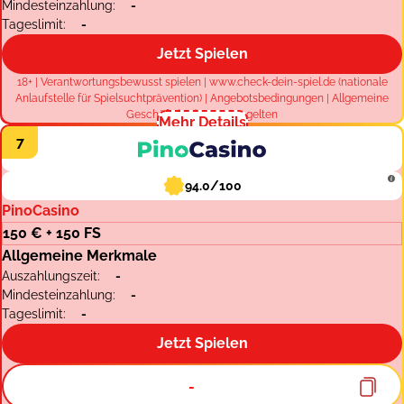
Mindesteinzahlung:
-
Tageslimit:
-
Jetzt Spielen
18+ | Verantwortungsbewusst spielen | www.check-dein-spiel.de (nationale
Anlaufstelle für Spielsuchtprävention) | Angebotsbedingungen | Allgemeine
Geschäftsbedingungen gelten
Mehr Details
94.0/100
PinoCasino
150 € + 150 FS
Allgemeine Merkmale
Auszahlungszeit:
-
Mindesteinzahlung:
-
Tageslimit:
-
Jetzt Spielen
-