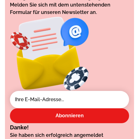
Melden Sie sich mit dem untenstehenden
Formular für unseren Newsletter an.
Abonnieren
Danke!
Sie haben sich erfolgreich angemeldet