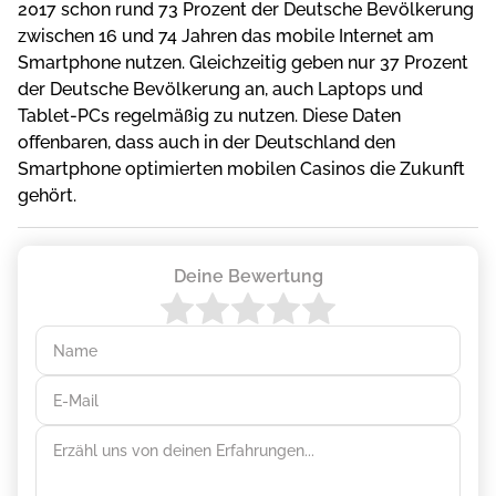
2017 schon rund 73 Prozent der Deutsche Bevölkerung
zwischen 16 und 74 Jahren das mobile Internet am
Smartphone nutzen. Gleichzeitig geben nur 37 Prozent
der Deutsche Bevölkerung an, auch Laptops und
Tablet-PCs regelmäßig zu nutzen. Diese Daten
offenbaren, dass auch in der Deutschland den
Smartphone optimierten mobilen Casinos die Zukunft
gehört.
Name
E-Mail
Erzähl uns von deinen Erfahrungen...