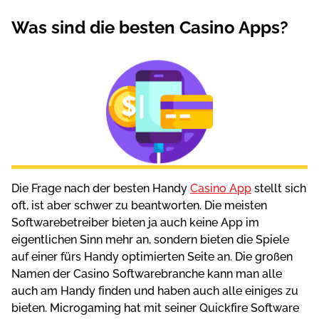
Was sind die besten Casino Apps?
Die Frage nach der besten Handy
Casino App
stellt sich
oft, ist aber schwer zu beantworten. Die meisten
Softwarebetreiber bieten ja auch keine App im
eigentlichen Sinn mehr an, sondern bieten die Spiele
auf einer fürs Handy optimierten Seite an. Die großen
Namen der Casino Softwarebranche kann man alle
auch am Handy finden und haben auch alle einiges zu
bieten. Microgaming hat mit seiner Quickfire Software