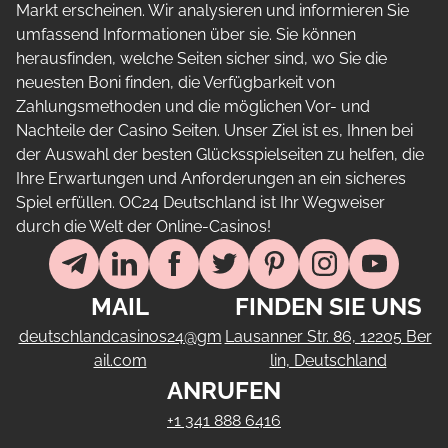
Markt erscheinen. Wir analysieren und informieren Sie
umfassend Informationen über sie. Sie können
herausfinden, welche Seiten sicher sind, wo Sie die
neuesten Boni finden, die Verfügbarkeit von
Zahlungsmethoden und die möglichen Vor- und
Nachteile der Casino Seiten. Unser Ziel ist es, Ihnen bei
der Auswahl der besten Glücksspielseiten zu helfen, die
Ihre Erwartungen und Anforderungen an ein sicheres
Spiel erfüllen. OC24 Deutschland ist Ihr Wegweiser
durch die Welt der Online-Casinos!
MAIL
FINDEN SIE UNS
deutschlandcasinos24@gm
Lausanner Str. 86, 12205 Ber
ail.com
lin, Deutschland
ANRUFEN
+1 341 888 6416