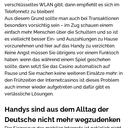
verschlüsseltes WLAN gibt, dann empfiehlt es sich im
Telefonnetz zu bleiben!
Aus diesem Grund sollte man auch bei Transaktionen
besonders vorsichtig sein – im Zug schauen einem
einfach mehr Menschen über die Schultern und so ist
es vielleicht besser Ein- und Auszahlungen zu Hause
vorzunehmen und hier auf das Handy zu verzichten.
Keine Angst müssen Sie übrigens vor einem Funkloch
haben: wenn das während einem Spiel geschehen
sollte, dann setzt Sie das Casino automatisch auf
Pause und Sie machen keine weiteren Einsätze mehr: in
den Frühzeiten der Internetcasinos ist dieses Problem
auch immer wieder aufgetreten und dafür gibt es
verlässliche Lösungen.
Handys sind aus dem Alltag der
Deutsche nicht mehr wegzudenken