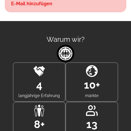
E-Mail hinzufügen
Warum wir?
8
20
+
langjährige Erfahrung
märkte
15
+
25