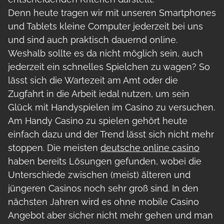
Denn heute tragen wir mit unseren Smartphones
und Tablets kleine Computer jederzeit bei uns
und sind auch praktisch dauernd online.
Weshalb sollte es da nicht möglich sein, auch
jederzeit ein schnelles Spielchen zu wagen? So
lässt sich die Wartezeit am Amt oder die
Zugfahrt in die Arbeit iedal nutzen, um sein
Glück mit Handyspielen im Casino zu versuchen.
Am Handy Casino zu spielen gehört heute
einfach dazu und der Trend lässt sich nicht mehr
stoppen. Die meisten
deutsche online casino
haben bereits Lösungen gefunden, wobei die
Unterschiede zwischen (meist) älteren und
jüngeren Casinos noch sehr groß sind. In den
nächsten Jahren wird es ohne mobile Casino
Angebot aber sicher nicht mehr gehen und man