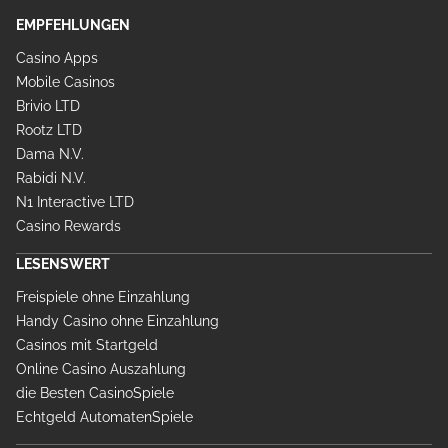
EMPFEHLUNGEN
Casino Apps
Mobile Casinos
Brivio LTD
Rootz LTD
Dama N.V.
Rabidi N.V.
N1 Interactive LTD
Casino Rewards
LESENSWERT
Freispiele ohne Einzahlung
Handy Casino ohne Einzahlung
Casinos mit Startgeld
Online Casino Auszahlung
die Besten CasinoSpiele
Echtgeld AutomatenSpiele