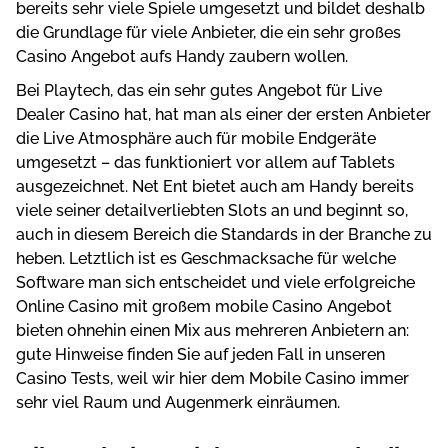
bereits sehr viele Spiele umgesetzt und bildet deshalb
die Grundlage für viele Anbieter, die ein sehr großes
Casino Angebot aufs Handy zaubern wollen.
Bei Playtech, das ein sehr gutes Angebot für Live
Dealer Casino hat, hat man als einer der ersten Anbieter
die Live Atmosphäre auch für mobile Endgeräte
umgesetzt – das funktioniert vor allem auf Tablets
ausgezeichnet. Net Ent bietet auch am Handy bereits
viele seiner detailverliebten Slots an und beginnt so,
auch in diesem Bereich die Standards in der Branche zu
heben. Letztlich ist es Geschmacksache für welche
Software man sich entscheidet und viele erfolgreiche
Online Casino mit großem mobile Casino Angebot
bieten ohnehin einen Mix aus mehreren Anbietern an:
gute Hinweise finden Sie auf jeden Fall in unseren
Casino Tests, weil wir hier dem Mobile Casino immer
sehr viel Raum und Augenmerk einräumen.