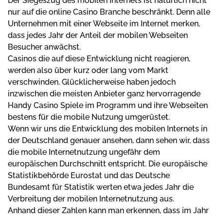
Der Siegeszug des mobilen Internets ist natürlich nicht
nur auf die online Casino Branche beschränkt. Denn alle
Unternehmen mit einer Webseite im Internet merken,
dass jedes Jahr der Anteil der mobilen Webseiten
Besucher anwächst.
Casinos die auf diese Entwicklung nicht reagieren,
werden also über kurz oder lang vom Markt
verschwinden. Glücklicherweise haben jedoch
inzwischen die meisten Anbieter ganz hervorragende
Handy Casino Spiele im Programm und ihre Webseiten
bestens für die mobile Nutzung umgerüstet.
Wenn wir uns die Entwicklung des mobilen Internets in
der Deutschland genauer ansehen, dann sehen wir, dass
die mobile Internetnutzung ungefähr dem
europäischen Durchschnitt entspricht. Die europäische
Statistikbehörde Eurostat und das Deutsche
Bundesamt für Statistik werten etwa jedes Jahr die
Verbreitung der mobilen Internetnutzung aus.
Anhand dieser Zahlen kann man erkennen, dass im Jahr