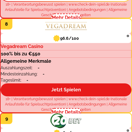
18+ | Verantwortungsbewusst spielen | www.check-dein-spiel.de (nationale
Anlaufstelle für Spielsuchtprävention) | Angebotsbedingungen | Allgemeine
Geschäftsbedingungen gelten
Mehr Details
96.6/100
Vegadream Casino
100% bis zu €550
Allgemeine Merkmale
Auszahlungszeit:
-
Mindesteinzahlung:
-
Tageslimit:
-
Jetzt Spielen
18+ | Verantwortungsbewusst spielen | www.check-dein-spiel.de (nationale
Anlaufstelle für Spielsuchtprävention) | Angebotsbedingungen | Allgemeine
Geschäftsbedingungen gelten
Mehr Details