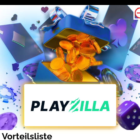
sinos Online
Bester Casino Bonus
Zahlungsmethoden
Ca
a Karte Bezahlen
ehrere Dutzend Möglichkeiten, die Einzahlung aufz
ste und wichtigste Zahlungsmethode. Die gestiegene 
nstige Preise zurückzuführen.
l. Tatsächlich ist sie bei den Spielern eine derart be
t, dass VISA es Ihnen ermöglicht, schnell und sicher
sino binnen Minuten zu beginnen. Allerdings gibt es 
esten Plätze zu zeigen, an denen Sie Ihr sauer verd
isteten
Online Casinos ohne lizenz in Deutschland
und
 leichten Weg eröffnet, Ihr Geld einzuzahlen und m
Vorteilsliste