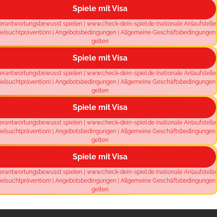
Spiele mit Visa
Verantwortungsbewusst spielen | www.check-dein-spiel.de (nationale Anlaufstelle
pielsuchtprävention) | Angebotsbedingungen | Allgemeine Geschäftsbedingungen
gelten
Spiele mit Visa
Verantwortungsbewusst spielen | www.check-dein-spiel.de (nationale Anlaufstelle
pielsuchtprävention) | Angebotsbedingungen | Allgemeine Geschäftsbedingungen
gelten
Spiele mit Visa
Verantwortungsbewusst spielen | www.check-dein-spiel.de (nationale Anlaufstelle
pielsuchtprävention) | Angebotsbedingungen | Allgemeine Geschäftsbedingungen
gelten
Spiele mit Visa
Verantwortungsbewusst spielen | www.check-dein-spiel.de (nationale Anlaufstelle
pielsuchtprävention) | Angebotsbedingungen | Allgemeine Geschäftsbedingungen
gelten