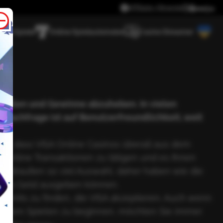
Affiliate-Hinweis
sino Spiele
Online Spielautomaten
Casino Streamer
ufüllen und Gewinne abzuheben. In vielen
Nachfrage ist auf Benutzerfreundlichkeit, weit
liebt, dass VISA Online Casinos überall aus dem
e online Transaktionen zu tätigen und es Ihnen
da draußen so viel Auswahl, daher haben wie die
ientes Geld ausgeben können.
 limits zu finden, die VISA akzeptieren. Auch wenn
it dem Spielen zu beginnen, möchten Sie immer