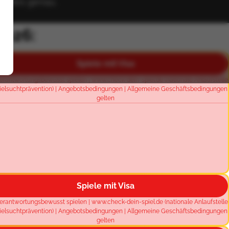
n dies genau.
2026:
Spiele mit Visa
Verantwortungsbewusst spielen | www.check-dein-spiel.de (nationale Anlaufstelle
pielsuchtprävention) | Angebotsbedingungen | Allgemeine Geschäftsbedingungen
gelten
Spiele mit Visa
Verantwortungsbewusst spielen | www.check-dein-spiel.de (nationale Anlaufstelle
pielsuchtprävention) | Angebotsbedingungen | Allgemeine Geschäftsbedingungen
gelten