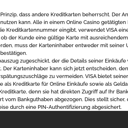
 Prinzip, dass andere Kreditkarten beherrscht. Der 
nutzen kann. Alle in einem Online Casino getätigte
ie Kreditkartennummer eingibt, verwendet VISA eine
en, ob der Kunde eine gültige Karte mit ausreichende
rden, muss der Karteninhaber entweder mit seiner U
bestätigen.
auszug zugeschickt, der die Details seiner Einkäufe
t. Der Karteninhaber kann sich jetzt entscheiden, 
spätungszuschläge zu vermeiden. VISA bietet seinen
 als Kreditkarte für Online Einkäufe sowie als Ge
 Kreditkarte, denn sie hat direkten Zugriff auf Ihr B
rt vom Bankguthaben abgezogen. Dies stellt sicher,
se durch eine PIN-Authentifizierung abgesichert.