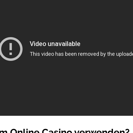
em Online Casino verwenden?