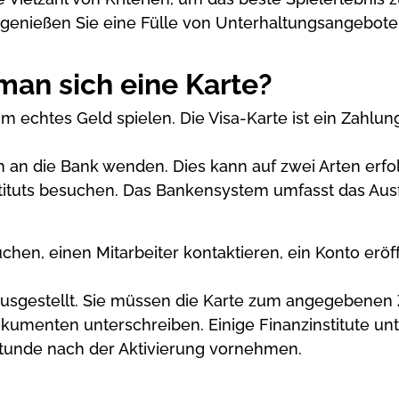
nd genießen Sie eine Fülle von Unterhaltungsangebot
man sich eine Karte?
m echtes Geld spielen. Die Visa-Karte ist ein Zahlun
h an die Bank wenden. Dies kann auf zwei Arten erfo
stituts besuchen. Das Bankensystem umfasst das Aus
chen, einen Mitarbeiter kontaktieren, ein Konto erö
ausgestellt. Sie müssen die Karte zum angegebenen Z
kumenten unterschreiben. Einige Finanzinstitute unt
 Stunde nach der Aktivierung vornehmen.