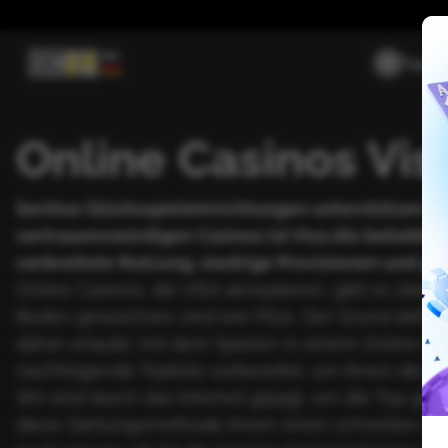
Top Ca
Online Casinos Vis
Seriöse Glücksspieleinrichtungen unterstützen m
vertrauenswürdigen Casinos ist Visa die beliebte
verbreitete Nutzung, niedrige Provisionen und gü
Online Casinos, die VISA akzeptieren, gibt es überal
Boden gewachsen sind wie Pilze. Der Grund dafür is
daher erlaubt, mit dem Spielen in einem Online Ca
nachfolgende Topliste vorbereitet, um Ihnen die b
Wir sind durch das Internet gejagt, um die Top gel
diese Zahlungsmethode Ihnen einen schnellen und