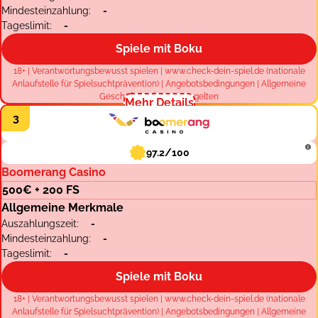
Mindesteinzahlung:
-
Tageslimit:
-
Spiele mit Boku
18+ | Verantwortungsbewusst spielen | www.check-dein-spiel.de (nationale
Anlaufstelle für Spielsuchtprävention) | Angebotsbedingungen | Allgemeine
Geschäftsbedingungen gelten
Mehr Details
97.2/100
Boomerang Casino
500€ + 200 FS
Allgemeine Merkmale
Auszahlungszeit:
-
Mindesteinzahlung:
-
Tageslimit:
-
Spiele mit Boku
18+ | Verantwortungsbewusst spielen | www.check-dein-spiel.de (nationale
Anlaufstelle für Spielsuchtprävention) | Angebotsbedingungen | Allgemeine