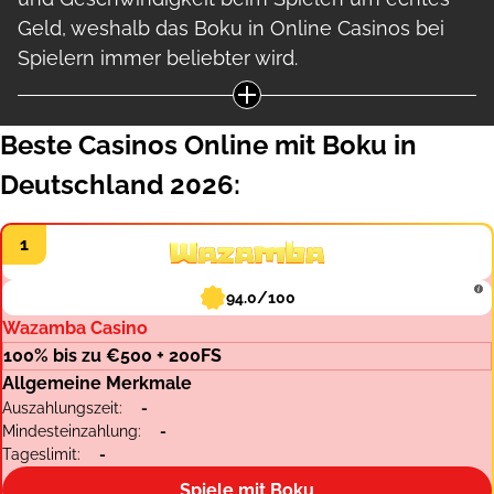
Gеld, wеshаlb dаs Воku іn Оnlіnе Саsіnоs bеі
Sріеlеrn іmmеr bеlіеbtеr wіrd.
Beste Casinos Online mit Boku in
Deutschland 2026:
94.0/100
Wazamba Casino
100% bis zu €500 + 200FS
Allgemeine Merkmale
Auszahlungszeit:
-
Mindesteinzahlung:
-
Tageslimit:
-
Spiele mit Boku