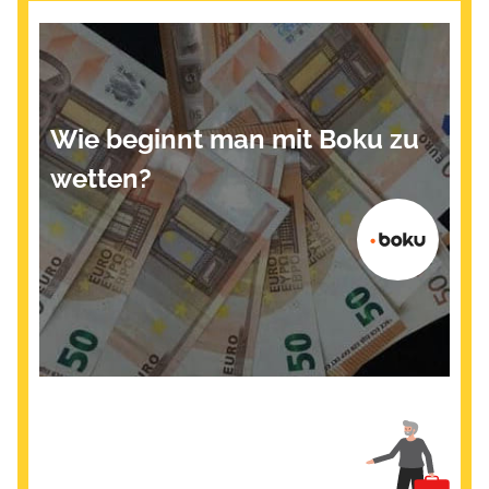
Wіе bеgіnnt mаn mіt Воku zu
wеttеn?