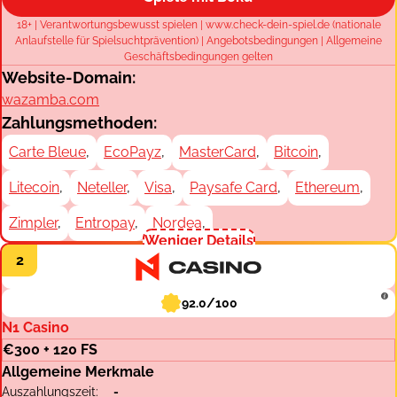
18+ | Verantwortungsbewusst spielen | www.check-dein-spiel.de (nationale
Anlaufstelle für Spielsuchtprävention) | Angebotsbedingungen | Allgemeine
Geschäftsbedingungen gelten
Website-Domain:
wazamba.com
Zahlungsmethoden:
Carte Bleue
,
EcoPayz
,
MasterCard
,
Bitcoin
,
Litecoin
,
Neteller
,
Visa
,
Paysafe Card
,
Ethereum
,
Zimpler
,
Entropay
,
Nordea
,
Weniger Details
92.0/100
N1 Casino
€300 + 120 FS
Allgemeine Merkmale
Auszahlungszeit:
-