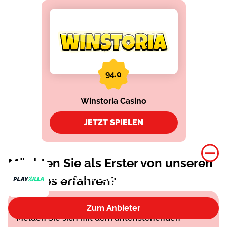
94.0
Winstoria Casino
JETZT SPIELEN
Durch die weitere Nutzung der Seite stimmen Sie der Verwendung von Cookies gemäß
Möchten Sie als Erster von unseren
Updates erfahren?
100% bis zu €500 + 200 FS
Neuigkeiten in Ihrem Posteingang
Zum Anbieter
Melden Sie sich mit dem untenstehenden