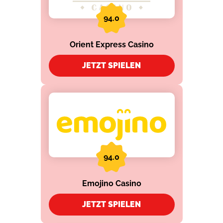
94.0
Orient Express Casino
JETZT SPIELEN
94.0
Emojino Casino
JETZT SPIELEN