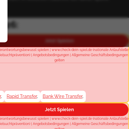
026:
Jetzt Spielen
Verantwortungsbewusst spielen | www.check-dein-spiel.de (nationale Anlaufstelle
pielsuchtprävention) | Angebotsbedingungen | Allgemeine Geschäftsbedingungen
gelten
r
,
Rapid Transfer
,
Bank Wire Transfer
,
Jetzt Spielen
Verantwortungsbewusst spielen | www.check-dein-spiel.de (nationale Anlaufstelle
pielsuchtprävention) | Angebotsbedingungen | Allgemeine Geschäftsbedingungen