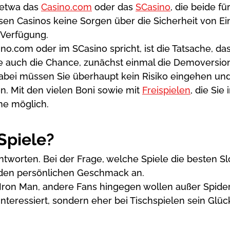
 etwa das
Casino.com
oder das
SCasino
, die beide f
esen Casinos keine Sorgen über die Sicherheit von 
 Verfügung.
ino.com oder im SCasino spricht, ist die Tatsache, d
e auch die Chance, zunächst einmal die Demoversion
Dabei müssen Sie überhaupt kein Risiko eingehen und
en. Mit den vielen Boni sowie mit
Freispielen
, die Sie
ne möglich.
Spiele?
antworten. Bei der Frage, welche Spiele die besten Sl
uf den persönlichen Geschmack an.
r Iron Man, andere Fans hingegen wollen außer Spid
interessiert, sondern eher bei Tischspielen sein Glü