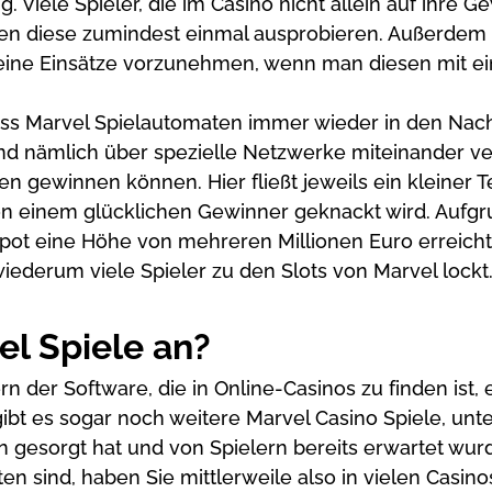
. Viele Spieler, die im Casino nicht allein auf ihre 
llen diese zumindest einmal ausprobieren. Außerdem 
 seine Einsätze vorzunehmen, wenn man diesen mit e
 dass Marvel Spielautomaten immer wieder in den Nac
nd nämlich über spezielle Netzwerke miteinander ve
n gewinnen können. Hier fließt jeweils ein kleiner Tei
von einem glücklichen Gewinner geknackt wird. Aufgr
t eine Höhe von mehreren Millionen Euro erreicht 
iederum viele Spieler zu den Slots von Marvel lockt
l Spiele an?
n der Software, die in Online-Casinos zu finden ist,
ibt es sogar noch weitere Marvel Casino Spiele, unt
en gesorgt hat und von Spielern bereits erwartet wur
 sind, haben Sie mittlerweile also in vielen Casinos