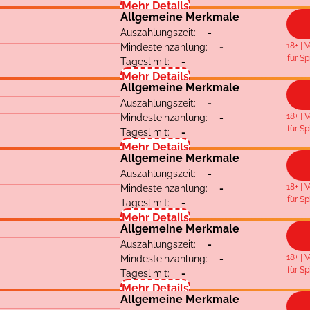
Mehr Details
Allgemeine Merkmale
Auszahlungszeit:
-
18+ | 
Mindesteinzahlung:
-
für S
Tageslimit:
-
Mehr Details
Allgemeine Merkmale
Auszahlungszeit:
-
18+ | 
Mindesteinzahlung:
-
für S
Tageslimit:
-
Mehr Details
Allgemeine Merkmale
Auszahlungszeit:
-
18+ | 
Mindesteinzahlung:
-
für S
Tageslimit:
-
Mehr Details
Allgemeine Merkmale
Auszahlungszeit:
-
18+ | 
Mindesteinzahlung:
-
für S
Tageslimit:
-
Mehr Details
Allgemeine Merkmale