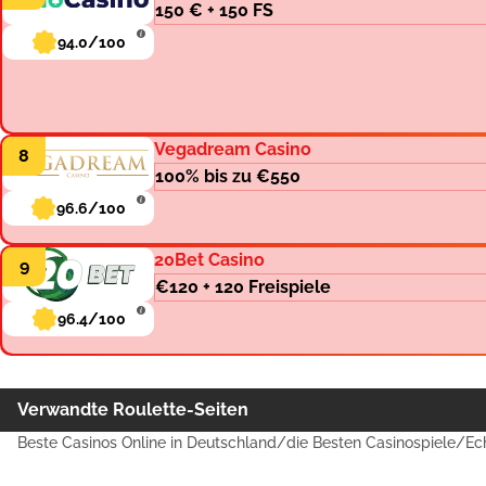
150 € + 150 FS
94.0/100
Vegadream Casino
100% bis zu €550
96.6/100
20Bet Casino
€120 + 120 Freispiele
96.4/100
Verwandte Roulette-Seiten
Beste Casinos Online in Deutschland
die Besten Casinospiele
Ec
Was ist Marvel?