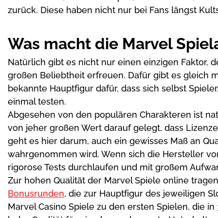
zurück. Diese haben nicht nur bei Fans längst Kul
Was macht die Marvel Spie
Natürlich gibt es nicht nur einen einzigen Faktor, 
großen Beliebtheit erfreuen. Dafür gibt es gleich 
bekannte Hauptfigur dafür, dass sich selbst Spiele
einmal testen.
Abgesehen von den populären Charakteren ist natür
von jeher großen Wert darauf gelegt, dass Lizenz
geht es hier darum, auch ein gewisses Maß an Quali
wahrgenommen wird. Wenn sich die Hersteller vo
rigorose Tests durchlaufen und mit großem Aufw
Zur hohen Qualität der Marvel Spiele online tragen
Bonusrunden
, die zur Hauptfigur des jeweiligen 
Marvel Casino Spiele zu den ersten Spielen, die in