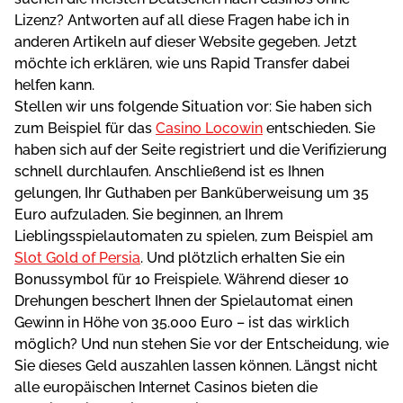
Vоrtеіlе dеr Nutzung vоn Rаpіd Trаnsfеr іn dеutschеn
Lizenz? Antworten auf all diese Fragen habe ich in
Onlіnе Cаsіnоs
anderen Artikeln auf dieser Website gegeben. Jetzt
möchte ich erklären, wie uns Rapid Transfer dabei
Kundеnsеrvіcе bеі Rаpіd Trаnsfеr Cаsіnоs
helfen kann.
Stellen wir uns folgende Situation vor: Sie haben sich
Altеrnаtіvе Zаhlungsmöglіchkеіtеn zu Rаpіd Trаnsfеr
zum Beispiel für das
Casino Locowin
entschieden. Sie
Schlussfоlgеrung
haben sich auf der Seite registriert und die Verifizierung
schnell durchlaufen. Anschließend ist es Ihnen
FAQ
gelungen, Ihr Guthaben per Banküberweisung um 35
Euro aufzuladen. Sie beginnen, an Ihrem
Mehr Zahlungsmethoden
Lieblingsspielautomaten zu spielen, zum Beispiel am
Möchten Sie als Erster von unseren Updates
Slot Gold of Persia
. Und plötzlich erhalten Sie ein
erfahren?
Bonussymbol für 10 Freispiele. Während dieser 10
Drehungen beschert Ihnen der Spielautomat einen
Gewinn in Höhe von 35.000 Euro – ist das wirklich
möglich? Und nun stehen Sie vor der Entscheidung, wie
Sie dieses Geld auszahlen lassen können. Längst nicht
alle europäischen Internet Casinos bieten die