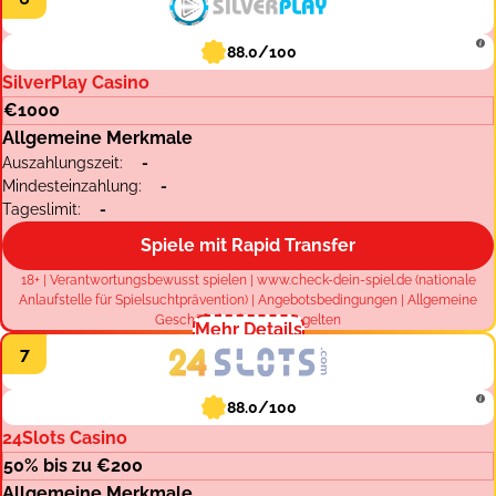
88.0/100
SilverPlay Casino
€1000
Allgemeine Merkmale
Auszahlungszeit:
-
Mindesteinzahlung:
-
Tageslimit:
-
Spiele mit Rapid Transfer
18+ | Verantwortungsbewusst spielen | www.check-dein-spiel.de (nationale
Anlaufstelle für Spielsuchtprävention) | Angebotsbedingungen | Allgemeine
Geschäftsbedingungen gelten
Mehr Details
88.0/100
24Slots Casino
50% bis zu €200
Allgemeine Merkmale