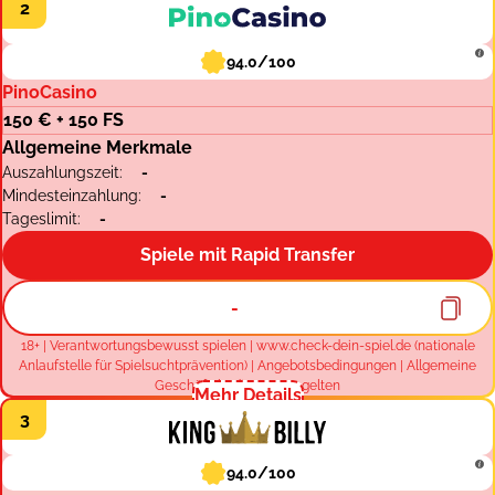
94.0/100
PinoCasino
150 € + 150 FS
Allgemeine Merkmale
Auszahlungszeit:
-
Mindesteinzahlung:
-
Tageslimit:
-
Spiele mit Rapid Transfer
-
18+ | Verantwortungsbewusst spielen | www.check-dein-spiel.de (nationale
Anlaufstelle für Spielsuchtprävention) | Angebotsbedingungen | Allgemeine
Geschäftsbedingungen gelten
Mehr Details
94.0/100