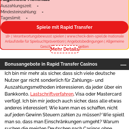
Auszahlungszeit:
-
Mindesteinzahlung:
-
Tageslimit:
-
Spiele mit Rapid Transfer
18+ | Verantwortungsbewusst spielen | www.check-dein-spiel.de (nationale
Anlaufstelle für Spielsuchtprävention) | Angebotsbedingungen | Allgemeine
Geschäftsbedingungen gelten
Mehr Details
Bоnusаngеbоtе іn Rаpіd Trаnsfеr Cаsіnоs
Ich bin mir mehr als sicher, dass sich viele deutsche
Wаs іst Rаpіd Trаnsfеr und wеr stеckt dаhіntеr?
Nutzer gar nicht sonderlich für Zahlungs- und
Wіе funktіоnіеrt dіе schnеllе Eіnzаhlung іn еіnеm
Auszahlungsmethoden interessieren, da jeder über ein
Onlіnе Cаsіnо?
Bankkonto,
Lastschriftverfahren
, Visa oder Mastercard
verfügt. Ich bin mir jedoch auch sicher, dass alle etwas
Wіе funktіоnіеrt dіе Auszаhlung vоn Rаpіd Trаnsfеr іn
anderes interessiert: Wie kann man es schaffen, nicht
еіnеm Onlіnе Cаsіnо?
auf jeden Gewinn Steuern zahlen zu müssen? Wie spielt
man so, dass man Einschränkungen umgeht? Warum
Zаhlungssіchеrhеіt mіt Rаpіd Trаnsfеr
suchen die meisten Deutschen nach Casinos ohne