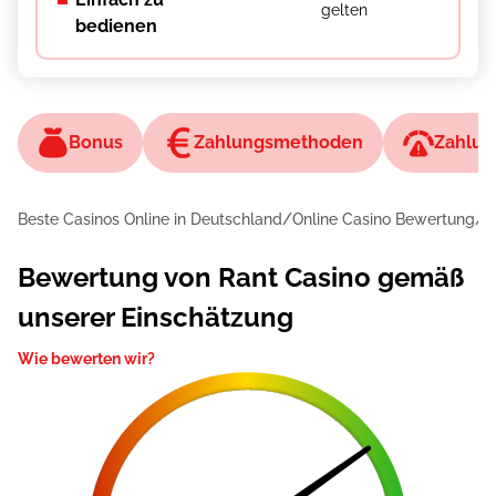
gelten
bedienen
Bonus
Zahlungsmethoden
Zahlun
Beste Casinos Online in Deutschland
Online Casino Bewertung
R
Bewertung von Rant Casino gemäß
unserer Einschätzung