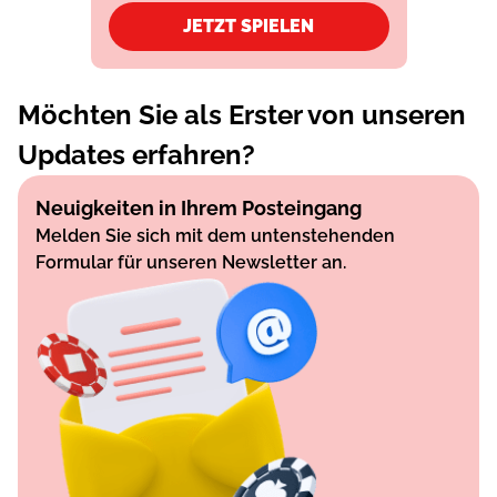
JETZT SPIELEN
Möchten Sie als Erster von unseren
Updates erfahren?
Neuigkeiten in Ihrem Posteingang
Melden Sie sich mit dem untenstehenden
Formular für unseren Newsletter an.