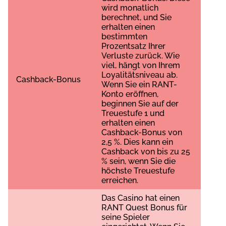
wird monatlich
berechnet, und Sie
erhalten einen
bestimmten
Prozentsatz Ihrer
Verluste zurück. Wie
viel, hängt von Ihrem
Loyalitätsniveau ab.
Cashback-Bonus
Wenn Sie ein RANT-
Konto eröffnen,
beginnen Sie auf der
Treuestufe 1 und
erhalten einen
Cashback-Bonus von
2,5 %. Dies kann ein
Cashback von bis zu 25
% sein, wenn Sie die
höchste Treuestufe
erreichen.
Das Casino hat einen
RANT Quest Bonus für
seine Spieler