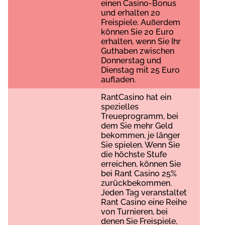
einen Casino-Bonus
und erhalten 20
Freispiele. Außerdem
können Sie 20 Euro
erhalten, wenn Sie Ihr
Guthaben zwischen
Donnerstag und
Dienstag mit 25 Euro
aufladen.
RantCasino hat ein
spezielles
Treueprogramm, bei
dem Sie mehr Geld
bekommen, je länger
Sie spielen. Wenn Sie
die höchste Stufe
erreichen, können Sie
bei Rant Casino 25%
zurückbekommen.
Jeden Tag veranstaltet
Rant Casino eine Reihe
von Turnieren, bei
denen Sie Freispiele,