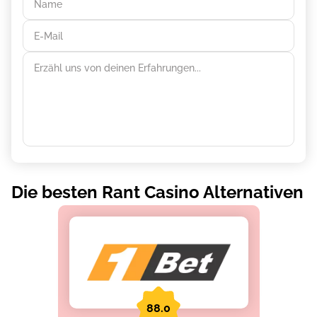
Name
E-Mail
Erzähl uns von deinen Erfahrungen...
Die besten Rant Casino Alternativen
88.0