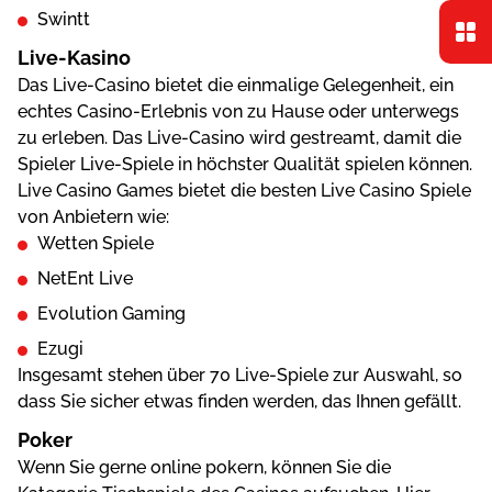
Swintt
Live-Kasino
Das Live-Casino bietet die einmalige Gelegenheit, ein
echtes Casino-Erlebnis von zu Hause oder unterwegs
zu erleben. Das Live-Casino wird gestreamt, damit die
Spieler Live-Spiele in höchster Qualität spielen können.
Live Casino Games bietet die besten Live Casino Spiele
von Anbietern wie:
Wetten Spiele
NetEnt Live
Evolution Gaming
Ezugi
Insgesamt stehen über 70 Live-Spiele zur Auswahl, so
dass Sie sicher etwas finden werden, das Ihnen gefällt.
Poker
Wenn Sie gerne online pokern, können Sie die