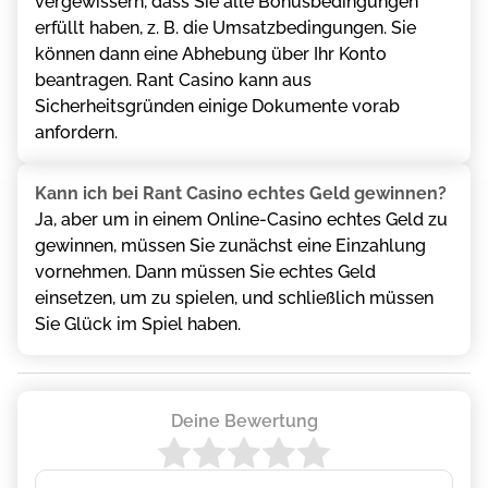
vergewissern, dass Sie alle Bonusbedingungen
erfüllt haben, z. B. die Umsatzbedingungen. Sie
können dann eine Abhebung über Ihr Konto
beantragen. Rant Casino kann aus
Sicherheitsgründen einige Dokumente vorab
anfordern.
Kann ich bei Rant Casino echtes Geld gewinnen?
Ja, aber um in einem Online-Casino echtes Geld zu
gewinnen, müssen Sie zunächst eine Einzahlung
vornehmen. Dann müssen Sie echtes Geld
einsetzen, um zu spielen, und schließlich müssen
Sie Glück im Spiel haben.