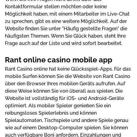
Kontaktformular stellen möchten oder keine
Möglichkeit haben, mit einem Mitarbeiter im Live-Chat
zu sprechen, gibt es eine weitere Möglichkeit. Auf der
Website finden Sie unter "Häufig gestellte Fragen" die
häufigsten Themen. Wenn Sie Glück haben, steht Ihre
Frage auch auf der Liste und wird sofort bearbeitet.
Rant online casino mobile app
Rant Casino online hat keine Glücksspiel-Apps. Für das
mobile Surfen können Sie die Website von Rant Casino
über den Browser Ihres mobilen Geräts aufrufen. Auf
diese Weise können Sie von überall aus spielen. Die
Website ist vollständig für iOS- und Android-Geräte
optimiert. Als mobiler Spieler genießen Sie ein
reibungsloses Spielerlebnis und können
Spielautomaten, Tischspiele und andere Spiele genau
wie auf einem Desktop-Computer spielen. Sie können
auch verfügbare Boni anfordern, Einzahlungen und