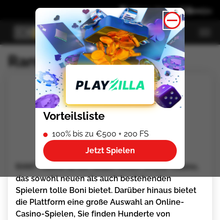
Affiliate-Hinweis
Rant Casino Online
Vorteilsliste
100% bis zu €500 + 200 FS
90.0
Jetzt Spielen
RANT Casino ist ein relativ neues Online-Casino,
das sowohl neuen als auch bestehenden
Spielern tolle Boni bietet. Darüber hinaus bietet
die Plattform eine große Auswahl an Online-
Casino-Spielen, Sie finden Hunderte von