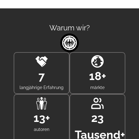
Warum wir?
8
20
+
langjährige Erfahrung
märkte
15
+
25
autoren
Tausend+