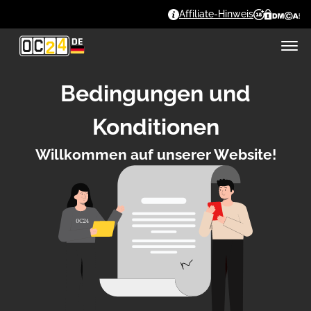
Affiliate-Hinweis
Bedingungen und
Konditionen
Wіllkоmmеn аuf unsеrеr Wеbsіtе!