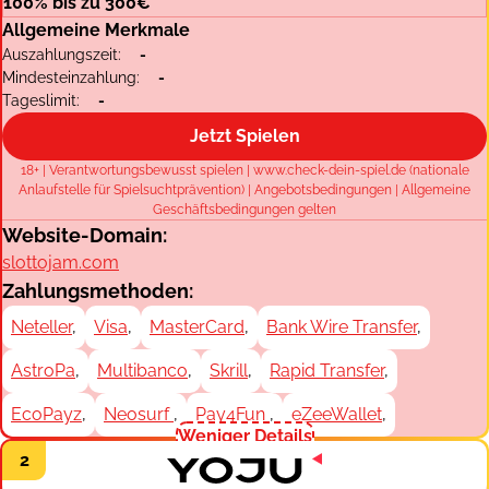
100% bis zu 300€
Allgemeine Merkmale
Auszahlungszeit:
-
Mindesteinzahlung:
-
Tageslimit:
-
Jetzt Spielen
18+ | Verantwortungsbewusst spielen | www.check-dein-spiel.de (nationale
Anlaufstelle für Spielsuchtprävention) | Angebotsbedingungen | Allgemeine
Geschäftsbedingungen gelten
Website-Domain:
slottojam.com
Zahlungsmethoden:
Neteller
,
Visa
,
MasterCard
,
Bank Wire Transfer
,
AstroPa
,
Multibanco
,
Skrill
,
Rapid Transfer
,
EcoPayz
,
Neosurf
,
Pay4Fun
,
eZeeWallet
,
Weniger Details