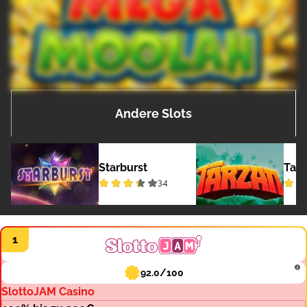
Andere Slots
Starburst
Tarz
3.4
92.0/100
SlottoJAM Casino