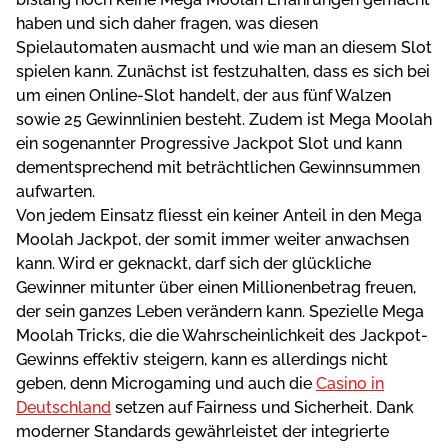
haben und sich daher fragen, was diesen
Spielautomaten ausmacht und wie man an diesem Slot
spielen kann. Zunächst ist festzuhalten, dass es sich bei
um einen Online-Slot handelt, der aus fünf Walzen
sowie 25 Gewinnlinien besteht. Zudem ist Mega Moolah
ein sogenannter Progressive Jackpot Slot und kann
dementsprechend mit beträchtlichen Gewinnsummen
aufwarten.
Von jedem Einsatz fliesst ein keiner Anteil in den Mega
Moolah Jackpot, der somit immer weiter anwachsen
kann. Wird er geknackt, darf sich der glückliche
Gewinner mitunter über einen Millionenbetrag freuen,
der sein ganzes Leben verändern kann. Spezielle Mega
Moolah Tricks, die die Wahrscheinlichkeit des Jackpot-
Gewinns effektiv steigern, kann es allerdings nicht
geben, denn Microgaming und auch die
Casino in
Deutschland
setzen auf Fairness und Sicherheit. Dank
moderner Standards gewährleistet der integrierte