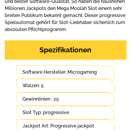
und bester Software-Qualität. So haben die haushohen
Millionen Jackpots den Mega Moolah Slot einem sehr
Mega Moolah kostenlos spielen
breiten Publikum bekannt gemacht. Dieser progressive
Mega Moolah Bonus
Spielautomat gehört für Slot-Liebhaber sicherlich zum
absoluten Pflichtprogramm.
Der Mega Moolah Jackpot
Fazit
Spezifikationen
Möchten Sie als Erster von unseren Updates
erfahren?
Software Hersteller: Microgaming
Walzen: 5
Gewinnlinien : 25
Slot Typ: progressive
Jackpot Art: Progressive jackpot