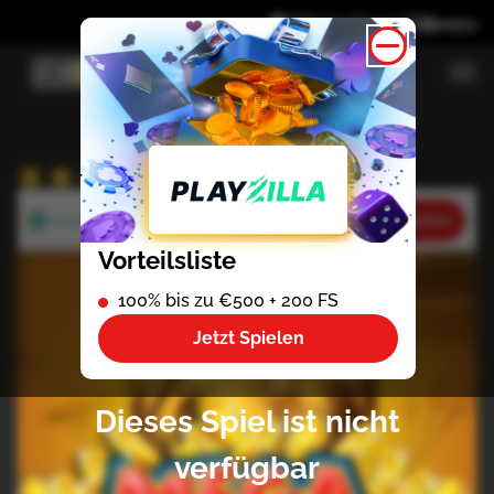
Affiliate-Hinweis
Mega Moolah
Jetzt Spielen
Vorteilsliste
100% bis zu €500 + 200 FS
Jetzt Spielen
Dieses Spiel ist nicht
verfügbar