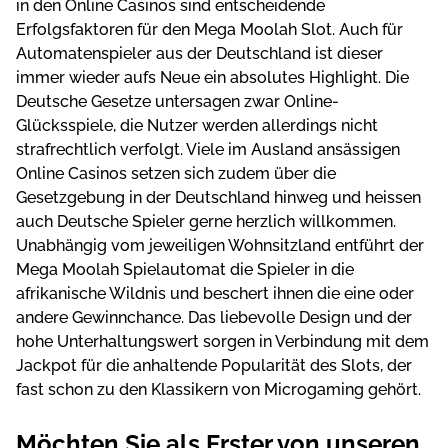
in den Online Casinos sind entscheidende
Erfolgsfaktoren für den Mega Moolah Slot. Auch für
Automatenspieler aus der Deutschland ist dieser
immer wieder aufs Neue ein absolutes Highlight. Die
Deutsche Gesetze untersagen zwar Online-
Glücksspiele, die Nutzer werden allerdings nicht
strafrechtlich verfolgt. Viele im Ausland ansässigen
Online Casinos setzen sich zudem über die
Gesetzgebung in der Deutschland hinweg und heissen
auch Deutsche Spieler gerne herzlich willkommen.
Unabhängig vom jeweiligen Wohnsitzland entführt der
Mega Moolah Spielautomat die Spieler in die
afrikanische Wildnis und beschert ihnen die eine oder
andere Gewinnchance. Das liebevolle Design und der
hohe Unterhaltungswert sorgen in Verbindung mit dem
Jackpot für die anhaltende Popularität des Slots, der
fast schon zu den Klassikern von Microgaming gehört.
Möchten Sie als Erster von unseren