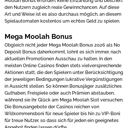
Moolah Bonus erfordert keine Einzahlung und beschert
den Nutzern zugleich reale Gewinnchancen. Auf diese
Art und Weise ist es also durchaus möglich, an diesem
Spielautomaten kostenlos um echtes Geld zu spielen.
Mega Moolah Bonus
Obgleich nicht jeder Mega Moolah Bonus 2026 als No
Deposit Bonus daherkommt, lohnt es sich immer, nach
aktuellen Promotionen Ausschau zu halten. In den
meisten Online Casinos finden stets vielversprechende
Aktionen statt, die den Spielern unter Berücksichtigung
der jeweiligen Bedingungen lukrative Vergünstigungen
in Aussicht stellen. So können Bonusjäger zusätzliches
Guthaben, Freispiele oder auch Prämien abstauben,
während sie ihr Glück am Mega Moolah Slot versuchen.
Die Bonusangebote der Casinos reichen von
Willkommensboni für neue Spieler bis hin zu VIP-Boni
für treue Nutzer, so dass sich für jeden ein geeignetes
Angebot finden lassen dürfte.