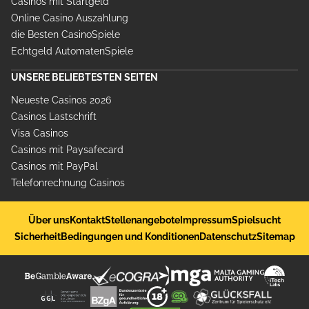
Casinos mit Startgeld
Online Casino Auszahlung
die Besten CasinoSpiele
Echtgeld AutomatenSpiele
UNSERE BELIEBTESTEN SEITEN
Neueste Casinos 2026
Casinos Lastschrift
Visa Casinos
Casinos mit Paysafecard
Casinos mit PayPal
Telefonrechnung Casinos
Über uns
Kontakt
Stellenangebote
Impressum
Spielsucht
Sicherheit
Bedingungen und Konditionen
Datenschutz
Sitemap