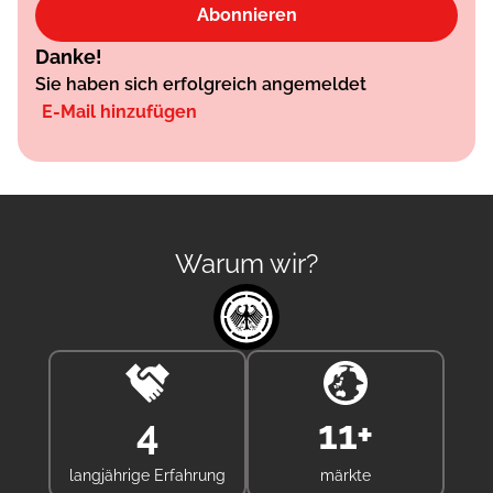
Abonnieren
Danke!
Sie haben sich erfolgreich angemeldet
E-Mail hinzufügen
Warum wir?
8
20
+
langjährige Erfahrung
märkte