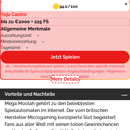
94.0/100
Yoju Casino
bis zu €2000 + 225 FS
Allgemeine Merkmale
Auszahlungszeit:
-
Mindesteinzahlung:
-
Tageslimit:
-
Jetzt Spielen
18+ | Verantwortungsbewusst spielen | www.check-dein-spiel.de (nationale
Anlaufstelle für Spielsuchtprävention) | Angebotsbedingungen | Allgemeine
Geschäftsbedingungen gelten
Mehr Details
Vorteile und Nachteile
Mega Moolah gehört zu den beliebtesten
Spezifikationen
Spielautomaten im Internet. Der vom britischen
Was ist Mega Moolah und wie funktioniert der Slot?
Hersteller Microgaming konzipierte Slot begeistert
Fans aus aller Welt mit seinen tollen Gewinnchancen
Welche Casinos bieten Mega Moolah an?