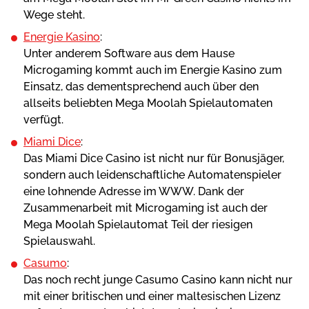
Wege steht.
Energie Kasino
:
Unter anderem Software aus dem Hause
Microgaming kommt auch im Energie Kasino zum
Einsatz, das dementsprechend auch über den
allseits beliebten Mega Moolah Spielautomaten
verfügt.
Miami Dice
:
Das Miami Dice Casino ist nicht nur für Bonusjäger,
sondern auch leidenschaftliche Automatenspieler
eine lohnende Adresse im WWW. Dank der
Zusammenarbeit mit Microgaming ist auch der
Mega Moolah Spielautomat Teil der riesigen
Spielauswahl.
Casumo
:
Das noch recht junge Casumo Casino kann nicht nur
mit einer britischen und einer maltesischen Lizenz