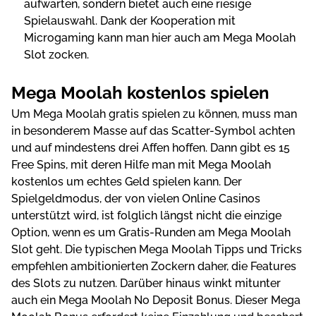
aufwarten, sondern bietet auch eine riesige
Spielauswahl. Dank der Kooperation mit
Microgaming kann man hier auch am Mega Moolah
Slot zocken.
Mega Moolah kostenlos spielen
Um Mega Moolah gratis spielen zu können, muss man
in besonderem Masse auf das Scatter-Symbol achten
und auf mindestens drei Affen hoffen. Dann gibt es 15
Free Spins, mit deren Hilfe man mit Mega Moolah
kostenlos um echtes Geld spielen kann. Der
Spielgeldmodus, der von vielen Online Casinos
unterstützt wird, ist folglich längst nicht die einzige
Option, wenn es um Gratis-Runden am Mega Moolah
Slot geht. Die typischen Mega Moolah Tipps und Tricks
empfehlen ambitionierten Zockern daher, die Features
des Slots zu nutzen. Darüber hinaus winkt mitunter
auch ein Mega Moolah No Deposit Bonus. Dieser Mega