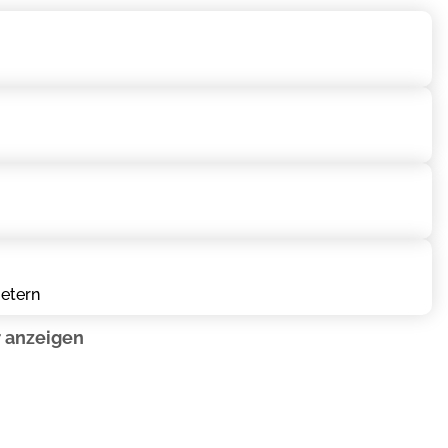
ietern
 anzeigen