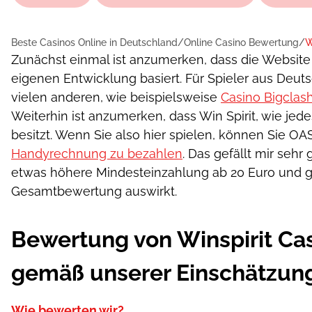
Beste Casinos Online in Deutschland
Online Casino Bewertung
W
Zunächst einmal ist anzumerken, dass die Website d
eigenen Entwicklung basiert. Für Spieler aus Deut
vielen anderen, wie beispielsweise
Casino Bigclas
Weiterhin ist anzumerken, dass Win Spirit, wie jed
besitzt. Wenn Sie also hier spielen, können Sie O
Handyrechnung zu bezahlen
. Das gefällt mir seh
etwas höhere Mindesteinzahlung ab 20 Euro und g
Gesamtbewertung auswirkt.
Bewertung von Winspirit Ca
gemäß unserer Einschätzun