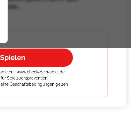
etails...
 Spielen
spielen | www.check-dein-spiel.de
 für Spielsuchtprävention) |
eine Geschäftsbedingungen gelten