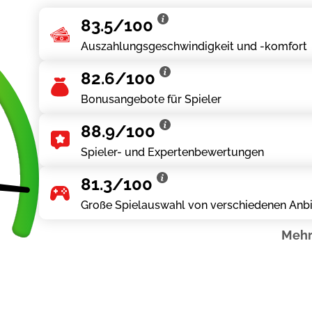
83.5/100
Auszahlungs­geschwindigkeit und -komfort
82.6/100
Bonus­angebote für Spieler
88.9/100
Spieler- und Experten­bewertungen
81.3/100
Große Spiel­auswahl von verschiedenen Anb
Mehr