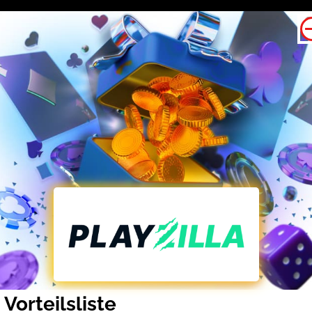
sinos Online
Bester Casino Bonus
Zahlungsmethoden
Ca
nline
se der Glücksspiel-Website winspirit.com begann, we
nbieter, über den zwar nicht viel bekannt ist, der abe
ebot hat. Genau das führte mich zum Winspirit Casin
 wurde, 2024 als "Rising Star" im LCB-Ranking und 20
deutsches Casino erhält überhaupt irgendwelche Au
erste Schritt zur Analyse und Überprüfung dieses Por
m mir Win Spirit sehr ähnlich vor wie ein anderes be
mich nicht getäuscht. Genau deshalb habe ich es weit
Vorteilsliste
 Beispiel
Winbay
) verglichen und nach all den kleine