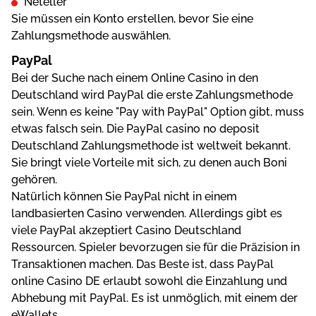
Neteller
Sie müssen ein Konto erstellen, bevor Sie eine
Zahlungsmethode auswählen.
PayPal
Bei der Suche nach einem Online Casino in den
Deutschland wird PayPal die erste Zahlungsmethode
sein. Wenn es keine "Pay with PayPal" Option gibt, muss
etwas falsch sein. Die PayPal casino no deposit
Deutschland Zahlungsmethode ist weltweit bekannt.
Sie bringt viele Vorteile mit sich, zu denen auch Boni
gehören.
Natürlich können Sie PayPal nicht in einem
landbasierten Casino verwenden. Allerdings gibt es
viele PayPal akzeptiert Casino Deutschland
Ressourcen. Spieler bevorzugen sie für die Präzision in
Transaktionen machen. Das Beste ist, dass PayPal
online Casino DE erlaubt sowohl die Einzahlung und
Abhebung mit PayPal. Es ist unmöglich, mit einem der
eWallets.