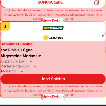
BONUSC24DE
18+ | Verantwortungsbewusst spielen | www.check-dein-spiel.de (nationale
Anlaufstelle für Spielsuchtprävention) | Angebotsbedingungen | Allgemeine
Geschäftsbedingungen gelten
Mehr Details
94.0/100
Betwinner Casino
100% bis zu €300
Allgemeine Merkmale
Auszahlungszeit:
-
Mindesteinzahlung:
-
Tageslimit:
-
Jetzt Spielen
18+ | Verantwortungsbewusst spielen | www.check-dein-spiel.de (nationale
Anlaufstelle für Spielsuchtprävention) | Angebotsbedingungen | Allgemeine
Geschäftsbedingungen gelten
Mehr Details