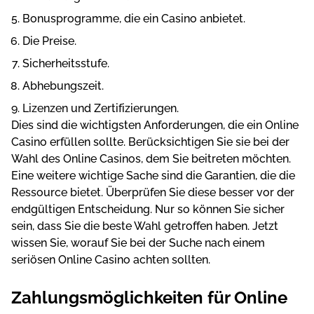
Bonusprogramme, die ein Casino anbietet.
Die Preise.
Sicherheitsstufe.
Abhebungszeit.
Lizenzen und Zertifizierungen.
Dies sind die wichtigsten Anforderungen, die ein Online
Casino erfüllen sollte. Berücksichtigen Sie sie bei der
Wahl des Online Casinos, dem Sie beitreten möchten.
Eine weitere wichtige Sache sind die Garantien, die die
Ressource bietet. Überprüfen Sie diese besser vor der
endgültigen Entscheidung. Nur so können Sie sicher
sein, dass Sie die beste Wahl getroffen haben. Jetzt
wissen Sie, worauf Sie bei der Suche nach einem
seriösen Online Casino achten sollten.
Zahlungsmöglichkeiten für Online