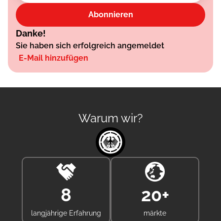
Abonnieren
Danke!
Sie haben sich erfolgreich angemeldet
E-Mail hinzufügen
Warum wir?
8
20
+
langjährige Erfahrung
märkte