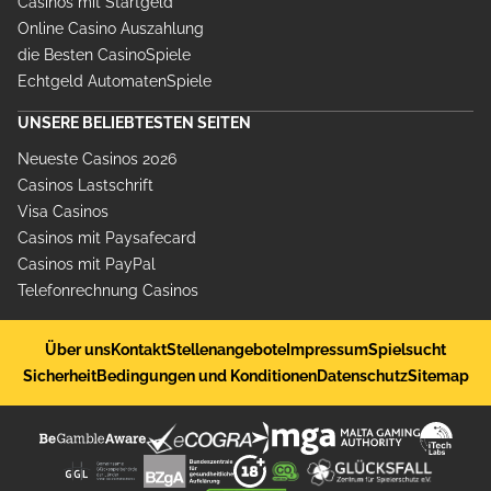
Casinos mit Startgeld
Online Casino Auszahlung
die Besten CasinoSpiele
Echtgeld AutomatenSpiele
UNSERE BELIEBTESTEN SEITEN
Neueste Casinos 2026
Casinos Lastschrift
Visa Casinos
Casinos mit Paysafecard
Casinos mit PayPal
Telefonrechnung Casinos
Über uns
Kontakt
Stellenangebote
Impressum
Spielsucht
Sicherheit
Bedingungen und Konditionen
Datenschutz
Sitemap