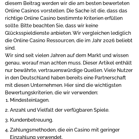
diesem Beitrag werden wir die am besten bewerteten
Online Casinos vorstellen. Die Sache ist die, dass das
richtige Online Casino bestimmte Kriterien erfüllen
sollte. Bitte beachten Sie, dass wir keine
Glücksspieldienste anbieten. Wir vergleichen lediglich
die Online Casino Ressourcen, die im Jahr 2026 beliebt
sind.
Wir sind seit vielen Jahren auf dem Markt und wissen
genau, worauf man achten muss. Dieser Artikel enthält
nur bewährte, vertrauenswürdige Quellen. Viele Nutzer
in den Deutschland haben bereits eine Partnerschaft
mit diesen Unternehmen. Hier sind die wichtigsten
Bewertungskriterien, die wir verwenden:
Mindesteinlagen.
Anzahl und Vielfalt der verfügbaren Spiele.
Kundenbetreuung.
Zahlungsmethoden, die ein Casino mit geringer
Einzahlung verwendet.