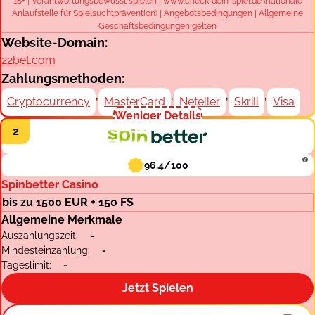
18+ | Verantwortungsbewusst spielen | www.check-dein-spiel.de (nationale
Anlaufstelle für Spielsuchtprävention) | Angebotsbedingungen | Allgemeine
Geschäftsbedingungen gelten
Website-Domain:
22bet.com
Zahlungsmethoden:
,
,
,
,
Cryptocurrency
MasterCard
Neteller
Skrill
Visa
Weniger Details
96.4/100
Spinbetter Casino
bis zu 1500 EUR + 150 FS
Allgemeine Merkmale
Auszahlungszeit:
-
Mindesteinzahlung:
-
Tageslimit:
-
Jetzt Spielen