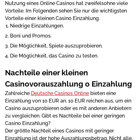
Nutzung eines Online Casinos hat zweifelsohne viele
Vorteile. Im Folgenden sehen Sie nur die wichtigsten
Vorteile einer kleinen Casino Einzahlung.
Niedrige Einzahlungen.
Boni und Promos.
Die Möglichkeit, Spiele auszuprobieren.
Die Möglichkeit, das Casino zu testen.
Nachteile einer kleinen
Casinovorauszahlung o Einzahlung
Zahlreiche
Deutsche Casinos Online
bieten eine
Einzahlung von 10 EUR an. 10 EUR reichen aus, um ein
Casino auszuprobieren oder es mit anderen Anbietern
zu vergleichen. Gibt es Nachteile bei einer geringen
Casino Einzahlung?
Der größte Nachteil eines Casinos mit geringer
Einzahlung ist der hohe Auszahlungsbetrag. Nicht alle,