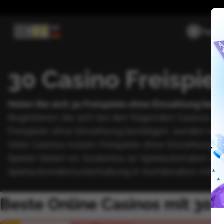
Top Ca
30 Casino Freispie
Holen Sie sich 30 Freispiele ohne Einzahlung bei d
Registrieren Sie sich bei den folgenden Casinos, 
Freispiele ohne Einzahlung benötigen, werden wir
Viele Casinos nutzen Freispiele ohne Einzahlung a
Spieler lieben es, kostenlos an Spielautomaten zu
Spielautomatenunterhaltung in Kombination mit de
Beste Online Casinos mit 30 F