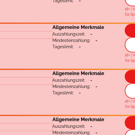
Tageslimit:
-
18+ | 
für S
Allgemeine Merkmale
Auszahlungszeit:
-
Mindesteinzahlung:
-
Tageslimit:
-
18+ | 
für S
Allgemeine Merkmale
Auszahlungszeit:
-
Mindesteinzahlung:
-
Tageslimit:
-
18+ | 
für S
Allgemeine Merkmale
Auszahlungszeit:
-
Mindesteinzahlung:
-