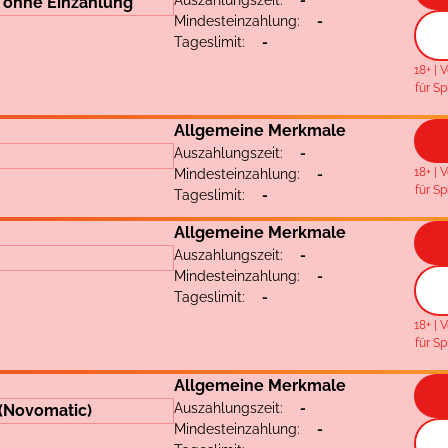
Auszahlungszeit:
-
g ohne Einzahlung
Mindesteinzahlung:
-
Tageslimit:
-
18+ | 
für S
Allgemeine Merkmale
Auszahlungszeit:
-
18+ | 
Mindesteinzahlung:
-
für S
Tageslimit:
-
Allgemeine Merkmale
Auszahlungszeit:
-
Mindesteinzahlung:
-
Tageslimit:
-
18+ | 
für S
Allgemeine Merkmale
Auszahlungszeit:
-
 (Novomatic)
Mindesteinzahlung:
-