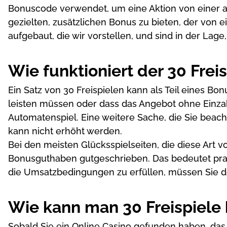
Bonuscode verwendet, um eine Aktion von einer a
gezielten, zusätzlichen Bonus zu bieten, der von
aufgebaut, die wir vorstellen, und sind in der Lag
Wie funktioniert der 30 Frei
Ein Satz von 30 Freispielen kann als Teil eines B
leisten müssen oder dass das Angebot ohne Einzahl
Automatenspiel. Eine weitere Sache, die Sie beacht
kann nicht erhöht werden.
Bei den meisten Glücksspielseiten, die diese Art 
Bonusguthaben gutgeschrieben. Das bedeutet prak
die Umsatzbedingungen zu erfüllen, müssen Sie d
Wie kann man 30 Freispiele
Sobald Sie ein Online Casino gefunden haben, das