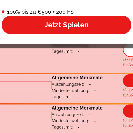
Allgemeine Merkmale
Auszahlungszeit:
-
100% bis zu €500 + 200 FS
18+ | 
Mindesteinzahlung:
-
für S
Tageslimit:
-
Jetzt Spielen
Allgemeine Merkmale
Auszahlungszeit:
-
Mindesteinzahlung:
-
Tageslimit:
-
18+ | 
für S
Allgemeine Merkmale
Auszahlungszeit:
-
18+ | 
Mindesteinzahlung:
-
für S
Tageslimit:
-
Allgemeine Merkmale
Auszahlungszeit:
-
18+ | 
Mindesteinzahlung:
-
für S
Tageslimit:
-