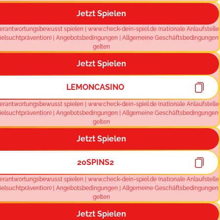
Jetzt Spielen
Verantwortungsbewusst spielen | www.check-dein-spiel.de (nationale Anlaufstelle
pielsuchtprävention) | Angebotsbedingungen | Allgemeine Geschäftsbedingungen
gelten
Jetzt Spielen
LEMONCASINO
Verantwortungsbewusst spielen | www.check-dein-spiel.de (nationale Anlaufstelle
pielsuchtprävention) | Angebotsbedingungen | Allgemeine Geschäftsbedingungen
gelten
Jetzt Spielen
20SPINS2
Verantwortungsbewusst spielen | www.check-dein-spiel.de (nationale Anlaufstelle
pielsuchtprävention) | Angebotsbedingungen | Allgemeine Geschäftsbedingungen
gelten
Jetzt Spielen