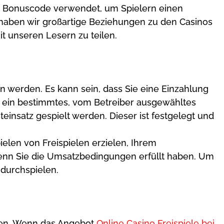
in Bonuscode verwendet, um Spielern einen
 haben wir großartige Beziehungen zu den Casinos
it unseren Lesern zu teilen.
n werden. Es kann sein, dass Sie eine Einzahlung
ür ein bestimmtes, vom Betreiber ausgewähltes
teinsatz gespielt werden. Dieser ist festgelegt und
elen von Freispielen erzielen, Ihrem
wenn Sie die Umsatzbedingungen erfüllt haben. Um
durchspielen.
lden. Wenn das Angebot
Online Casino Freispiele bei