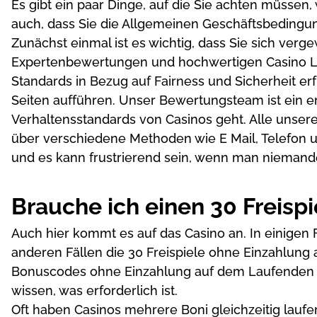
Es gibt ein paar Dinge, auf die Sie achten müsse
Was können Sie behalten? Maximale Auszahlung erklär
auch, dass Sie die Allgemeinen Geschäftsbedingung
Zunächst einmal ist es wichtig, dass Sie sich vergewi
Einsatzanforderungen für Freispiele
Expertenbewertungen und hochwertigen Casino List
Warum einen 30 Freispiele Bonus nutzen?
Standards in Bezug auf Fairness und Sicherheit er
Seiten aufführen. Unser Bewertungsteam ist ein e
Andere Online Casino Freispiele Boni 2026
Verhaltensstandards von Casinos geht. Alle unser
Möchten Sie als Erster von unseren Updates erfahren?
über verschiedene Methoden wie E Mail, Telefon un
und es kann frustrierend sein, wenn man niemand
Brauche ich einen 30 Freisp
Auch hier kommt es auf das Casino an. In einigen
anderen Fällen die 30 Freispiele ohne Einzahlung
Bonuscodes ohne Einzahlung auf dem Laufenden zu
wissen, was erforderlich ist.
Oft haben Casinos mehrere Boni gleichzeitig lauf