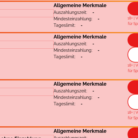
Allgemeine Merkmale
Auszahlungszeit:
-
18+ | 
Mindesteinzahlung:
-
für S
Tageslimit:
-
Allgemeine Merkmale
Auszahlungszeit:
-
Mindesteinzahlung:
-
Tageslimit:
-
18+ | 
für S
Allgemeine Merkmale
Auszahlungszeit:
-
Mindesteinzahlung:
-
Tageslimit:
-
18+ | 
für S
Allgemeine Merkmale