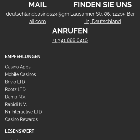
MAIL
FINDEN SIE UNS
deutschlandcasinos24@gm
Lausanner Str. 86, 12205 Ber
ail.com
lin, Deutschland
ANRUFEN
+1 341 888 6416
EMPFEHLUNGEN
Casino Apps
Mobile Casinos
Brivio LTD
Rootz LTD
Dama N.V.
Rabidi N.V.
N1 Interactive LTD
Casino Rewards
LESENSWERT