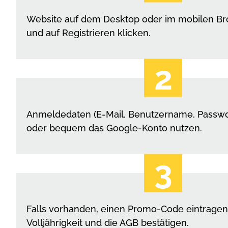
Website auf dem Desktop oder im mobilen Br
und auf Registrieren klicken.
Anmeldedaten (E-Mail, Benutzername, Passwo
oder bequem das Google-Konto nutzen.
Falls vorhanden, einen Promo-Code eintragen
Volljährigkeit und die AGB bestätigen.