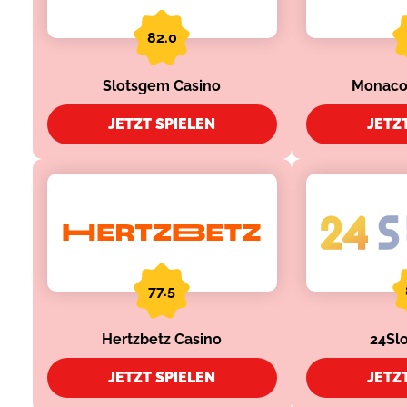
82.0
Slotsgem Casino
Monaco
JETZT SPIELEN
JETZ
77.5
Hertzbetz Casino
24Slo
JETZT SPIELEN
JETZ