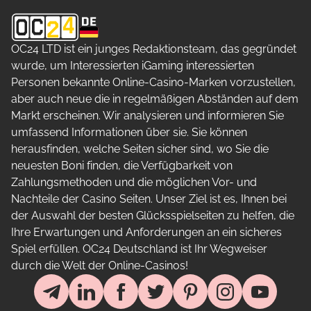
OC24 LTD ist ein junges Redaktionsteam, das gegründet
wurde, um Interessierten iGaming interessierten
Personen bekannte Online-Casino-Marken vorzustellen,
aber auch neue die in regelmäßigen Abständen auf dem
Markt erscheinen. Wir analysieren und informieren Sie
umfassend Informationen über sie. Sie können
herausfinden, welche Seiten sicher sind, wo Sie die
neuesten Boni finden, die Verfügbarkeit von
Zahlungsmethoden und die möglichen Vor- und
Nachteile der Casino Seiten. Unser Ziel ist es, Ihnen bei
der Auswahl der besten Glücksspielseiten zu helfen, die
Ihre Erwartungen und Anforderungen an ein sicheres
Spiel erfüllen. OC24 Deutschland ist Ihr Wegweiser
durch die Welt der Online-Casinos!