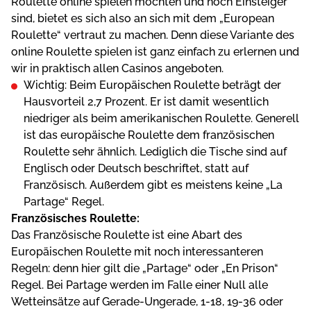
Roulette online spielen möchten und noch Einsteiger
sind, bietet es sich also an sich mit dem „European
Roulette“ vertraut zu machen. Denn diese Variante des
online Roulette spielen ist ganz einfach zu erlernen und
wir in praktisch allen Casinos angeboten.
Wichtig: Beim Europäischen Roulette beträgt der
Hausvorteil 2,7 Prozent. Er ist damit wesentlich
niedriger als beim amerikanischen Roulette. Generell
ist das europäische Roulette dem französischen
Roulette sehr ähnlich. Lediglich die Tische sind auf
Englisch oder Deutsch beschriftet, statt auf
Französisch. Außerdem gibt es meistens keine „La
Partage“ Regel.
Französisches Roulette:
Das Französische Roulette ist eine Abart des
Europäischen Roulette mit noch interessanteren
Regeln: denn hier gilt die „Partage“ oder „En Prison“
Regel. Bei Partage werden im Falle einer Null alle
Wetteinsätze auf Gerade-Ungerade, 1-18, 19-36 oder