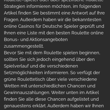
Strategien informieren möchten, im folgenden
Artikel finden Sie bestimmt eine Antwort auf Ihre
Fragen. Außerdem haben wir die bekanntesten
online Casinos für Deutsche Spieler geprüft und
Ihnen eine Liste mit den besten Roulette online
Bonus- und Aktionsangeboten
zusammengestellt.
Bevor Sie mit dem Roulette spielen beginnen,
sollten Sie sich jedoch eingehend über den
Spielverlauf und die verschiedenen
Setzmöglichkeiten informieren. So verfügt der
grüne Roulettetisch über viele verschiedene
Wetten mit unterschiedlichen Chancen und
Gewinnauszahlungen. Weiter unten im Artikel
finden Sie alle diese Chancen aufgelistet und
genauestens erklärt. Außerdem haben wir Ihnen