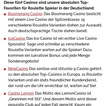
Diese fünf Casinos sind unsere absoluten Top-
Favoriten für Roulette Spieler in der Deutschland:
Boomerang Casino
: Das Boomerang Casino besticht
mit einem Live Casino der Spitzenklasse. 15
verschiedene Roulette Varianten stehen zur Auswahl.
Auch deutschsprachige Tische stehen bereit.
IceCasino
Das Ice Casino ist ein echter Live Casino
Spezialist. Sage und schreibe 41 verschiedene
Roulette Varianten warten auf die Spieler! Dazu
kommen ein lukrativer Bonus und jede Menge
Sonderangebote!
NineCasino
Das seriöse und stilvolle 9 Casino gehört
zu den absoluten Top-Casinos in Europa. 21 Roulette
Varianten und ein stets freundlicher Kundendienst,
der rund um die Uhr erreichbar ist, warten auf Sie!
Casino Lemon
: Das Motto des LemonCasino ist
„Gewinnen mit Stil“. Und diesem Motto wird dieser
exquisite Club auf jeden Fall gerecht. Kaum ein