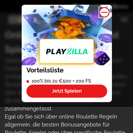
Affiliate-Hinweis
Online Roulette Echtgeld
Spielen
Wollen Sie Roulette online in einem Deutsche
Casino spielen? Dann sind Sie hier auf der
Vorteilsliste
richtigen Seite gelandet! Denn in unserer großen
100% bis zu €500 + 200 FS
Roulette Anleitung finden Sie alle Informationen
Jetzt Spielen
über die Spielregeln, die Gewinnchancen und
die besten Roulette Casinos online
zusammengefasst.
Egal ob Sie sich über online Roulette Regeln
allgemein, die besten Bonusangebote für
Roulette-Spieler oder über spezifische Roulette