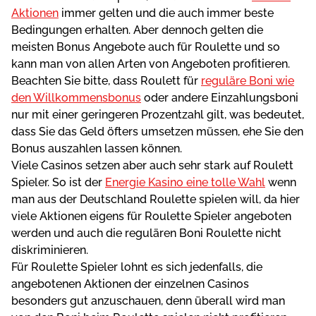
Aktionen
immer gelten und die auch immer beste
Bedingungen erhalten. Aber dennoch gelten die
meisten Bonus Angebote auch für Roulette und so
kann man von allen Arten von Angeboten profitieren.
Beachten Sie bitte, dass Roulett für
reguläre Boni wie
den Willkommensbonus
oder andere Einzahlungsboni
nur mit einer geringeren Prozentzahl gilt, was bedeutet,
dass Sie das Geld öfters umsetzen müssen, ehe Sie den
Bonus auszahlen lassen können.
Viele Casinos setzen aber auch sehr stark auf Roulett
Spieler. So ist der
Energie Kasino eine tolle Wahl
wenn
man aus der Deutschland Roulette spielen will, da hier
viele Aktionen eigens für Roulette Spieler angeboten
werden und auch die regulären Boni Roulette nicht
diskriminieren.
Für Roulette Spieler lohnt es sich jedenfalls, die
angebotenen Aktionen der einzelnen Casinos
besonders gut anzuschauen, denn überall wird man