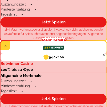
Auszahlungszeit:
-
Mindesteinzahlung:
-
Tageslimit:
-
Jetzt Spielen
18+ | Verantwortungsbewusst spielen | www.check-dein-spiel.de (nationale
Anlaufstelle für Spielsuchtprävention) | Angebotsbedingungen | Allgemeine
Geschäftsbedingungen gelten
Mehr Details
94.0/100
Betwinner Casino
100% bis zu €300
Allgemeine Merkmale
Auszahlungszeit:
-
Mindesteinzahlung:
-
Tageslimit:
-
Jetzt Spielen
18+ | Verantwortungsbewusst spielen | www.check-dein-spiel.de (nationale