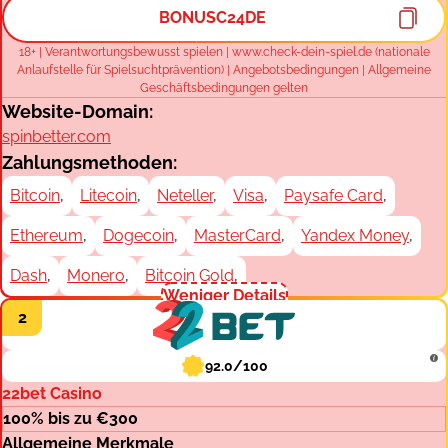
BONUSC24DE
18+ | Verantwortungsbewusst spielen | www.check-dein-spiel.de (nationale
Anlaufstelle für Spielsuchtprävention) | Angebotsbedingungen | Allgemeine
Geschäftsbedingungen gelten
Website-Domain:
spinbetter.com
Zahlungsmethoden:
Bitcoin
,
Litecoin
,
Neteller
,
Visa
,
Paysafe Card
,
Ethereum
,
Dogecoin
,
MasterCard
,
Yandex Money
,
Dash
,
Monero
,
Bitcoin Gold
,
Weniger Details
92.0/100
22bet Casino
100% bis zu €300
Allgemeine Merkmale