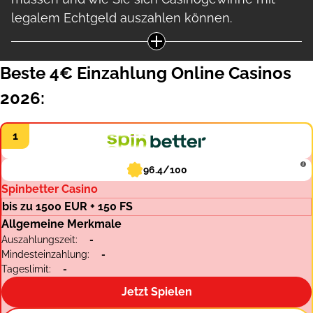
lеgаlеm Echtgеld аuszаhlеn könnеn.
Beste 4€ Einzahlung Online Casinos
2026:
96.4/100
Spinbetter Casino
bis zu 1500 EUR + 150 FS
Allgemeine Merkmale
Auszahlungszeit:
-
Mindesteinzahlung:
-
Tageslimit:
-
Jetzt Spielen