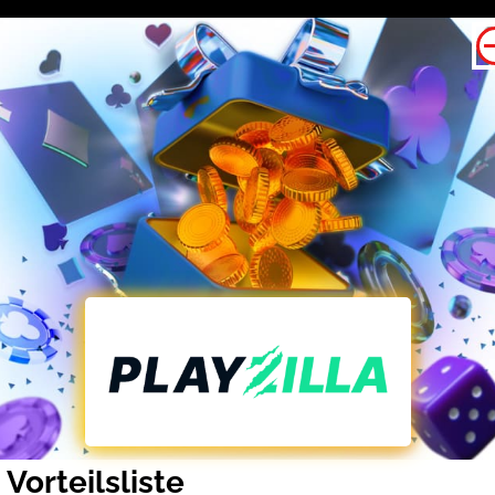
sinos Online
Bester Casino Bonus
Zahlungsmethoden
Ca
ne
der von Ihnen schon einmal etwas über Stake gehört, od
m Tanzanite das erste und
größte Krypto-Casino der 
einer unglaublichen Beliebtheit. Auch in Deutschland.
-Casino-Website zu denen ohne Einschränkungen und 
gute Nachricht, denn auf dieser Website müssen kei
Online-Casinos zu verdeutlichen, genügt es, die ein
e Ihren eigenen Spielautomaten erstellen, ihn nac
Geld gewinnen können. Klingt das ernst genug? Desh
Vorteilsliste
se und Überprüfung von StakeCasino zu beschreiben,