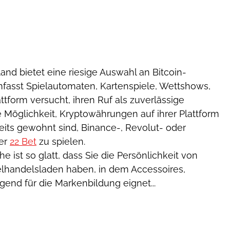
nd bietet eine riesige Auswahl an Bitcoin-
mfasst Spielautomaten, Kartenspiele, Wettshows,
tform versucht, ihren Ruf als zuverlässige
e Möglichkeit, Kryptowährungen auf ihrer Plattform
eits gewohnt sind, Binance-, Revolut- oder
er
22 Bet
zu spielen.
e ist so glatt, dass Sie die Persönlichkeit von
zelhandelsladen haben, in dem Accessoires,
gend für die Markenbildung eignet...