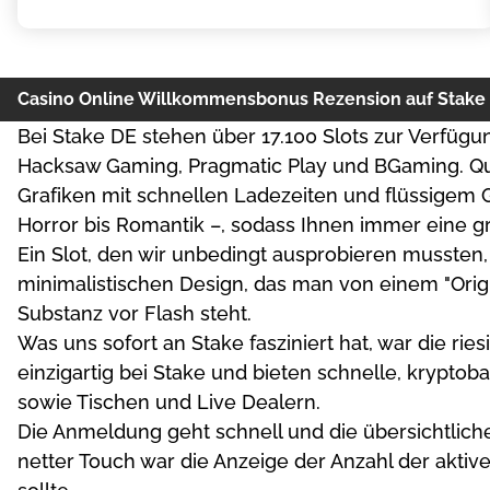
Casino Online Willkommensbonus Rezension auf Stake
Bei Stake DE stehen über 17.100 Slots zur Verfügu
Ist Stake Casino in Deutschland seriös?
Hacksaw Gaming, Pragmatic Play und BGaming. Qual
Was denken Spieler über das Casino Stake?
Grafiken mit schnellen Ladezeiten und flüssigem
Horror bis Romantik –, sodass Ihnen immer eine g
StakeCasino Login Deutsch
Ein Slot, den wir unbedingt ausprobieren mussten,
Stake Casino online Anbieter von Online-Casino-Spiel
minimalistischen Design, das man von einem "Origina
Substanz vor Flash steht.
SlotGPT von Stake.com: Eine Revolution im iGaming?
Was uns sofort an Stake fasziniert hat, war die rie
Abhebungen und Einzahlungen bei Stake Casino test
einzigartig bei Stake und bieten schnelle, krypt
sowie Tischen und Live Dealern.
Die Sicherheit von Stake Casino und Online-Casinospie
Die Anmeldung geht schnell und die übersichtlich
Stake Casino erfahrungsbericht Kundenbetreuung
netter Touch war die Anzeige der Anzahl der aktiv