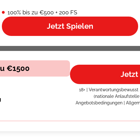
 bewährte Informationen über die kleinen Geheimniss
100% bis zu €500 + 200 FS
sent und Artikelautor |
überprüft Stake Casino
Jetzt Spielen
6
zu €1500
Jetzt
18+ | Verantwortungsbewusst 
(nationale Anlaufstelle
g
Angebotsbedingungen | Allgem