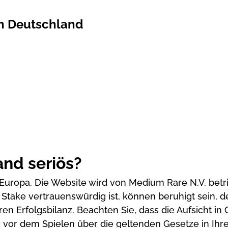
in Deutschland
and seriös?
aus Europa. Die Website wird von Medium Rare N.V. be
 Stake vertrauenswürdig ist, können beruhigt sein, d
ren Erfolgsbilanz. Beachten Sie, dass die Aufsicht i
 vor dem Spielen über die geltenden Gesetze in Ihr