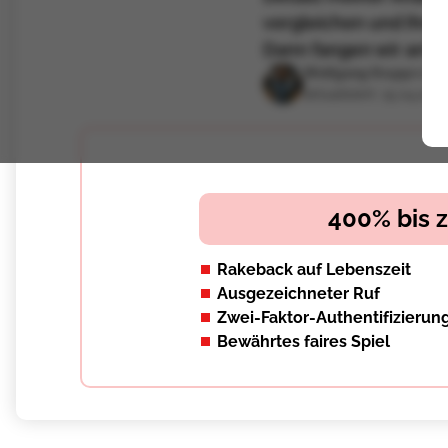
vergleichen und Ihnen
Dann fangen wir an!
Wolfgang Krupp
rezen
aktualisiert: 15.04.202
400% bis 
Rakeback auf Lebenszeit
Ausgezeichneter Ruf
Zwei-Faktor-Authentifizierun
Bewährtes faires Spiel