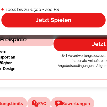
sent und Artikelautor |
überprüft GG.Bet Casino
100% bis zu €500 + 200 FS
5
Jetzt Spielen
Freispiele
Jetzt
tern
18+ | Verantwortungsbewusst 
sport an
(nationale Anlaufstelle
fügbar
Angebotsbedingungen | Allgem
e-Design
lungslimits
FAQ
Bewertungen