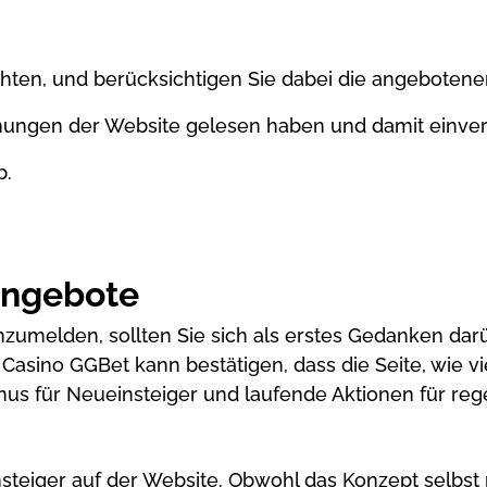
chten, und berücksichtigen Sie dabei die angebotenen
mmungen der Website gelesen haben und damit einver
b.
angebote
anzumelden, sollten Sie sich als erstes Gedanken da
ino GGBet kann bestätigen, dass die Seite, wie vie
us für Neueinsteiger und laufende Aktionen für re
teiger auf der Website. Obwohl das Konzept selbst n