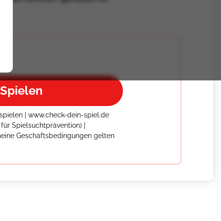
 Spielen
spielen | www.check-dein-spiel.de
 für Spielsuchtprävention) |
eine Geschäftsbedingungen gelten