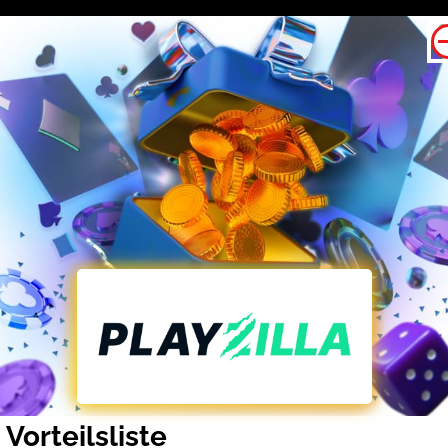
sinos Online
Bester Casino Bonus
Zahlungsmethoden
Ca
ne
t ein Online-Casino und eine Sportwetten-Website, 
kt liegt auf Wetten, die mehrere Sportarten umfass
Website werden auch zahlreiche Zahlungsmöglichkeite
ind.
ielen verschiedenen Aspekte des Casino-Angebots v
e-Casino-Angebote auf der Seite verfügbar sind, ob d
und natürlich werden wir einen Blick auf den belieb
ie Seite lockt. Nichts macht ein Casino jedoch attrak
Vorteilsliste
besten GGbet Casino-Spiele, die Sie auf der Website 