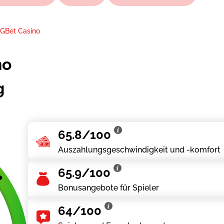
GBet Casino
no
g
65.8/100
Auszahlungs­geschwindigkeit und -komfort
65.9/100
Bonus­angebote für Spieler
64/100