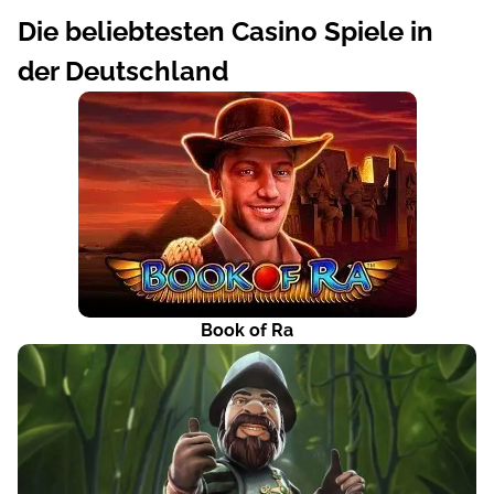
Die beliebtesten Casino Spiele in
der Deutschland
Book of Ra