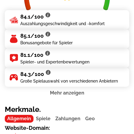
84.1/100
Auszahlungs­geschwindigkeit und -komfort
85.1/100
Bonus­angebote für Spieler
81.1/100
Spieler- und Experten­bewertungen
84.3/100
Große Spiel­auswahl von verschiedenen Anbietern
Mehr anzeigen
Merkmale.
Allgemein
Spiele
Zahlungen
Geo
Website-Domain: