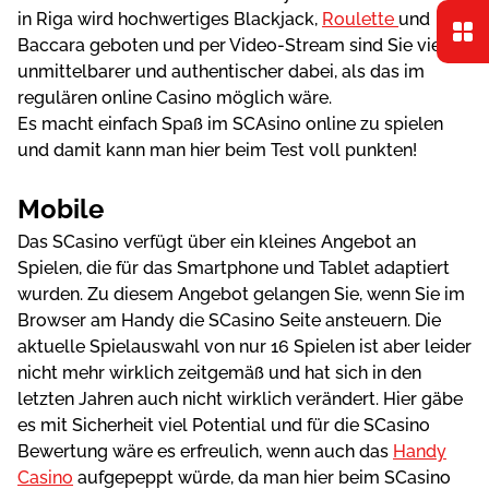
in Riga wird hochwertiges Blackjack,
Roulette
und
Baccara geboten und per Video-Stream sind Sie viel
unmittelbarer und authentischer dabei, als das im
regulären online Casino möglich wäre.
Es macht einfach Spaß im SCAsino online zu spielen
und damit kann man hier beim Test voll punkten!
Mobile
Das SCasino verfügt über ein kleines Angebot an
Spielen, die für das Smartphone und Tablet adaptiert
wurden. Zu diesem Angebot gelangen Sie, wenn Sie im
Browser am Handy die SCasino Seite ansteuern. Die
aktuelle Spielauswahl von nur 16 Spielen ist aber leider
nicht mehr wirklich zeitgemäß und hat sich in den
letzten Jahren auch nicht wirklich verändert. Hier gäbe
es mit Sicherheit viel Potential und für die SCasino
Bewertung wäre es erfreulich, wenn auch das
Handy
Casino
aufgepeppt würde, da man hier beim SCasino