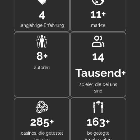
8
20
+
langjährige Erfahrung
märkte
15
+
25
autoren
Tausend+
spieler, die bei uns
sind
480
+
300
+
casinos, die getestet
beigelegte
wurden
Streitigkeiten