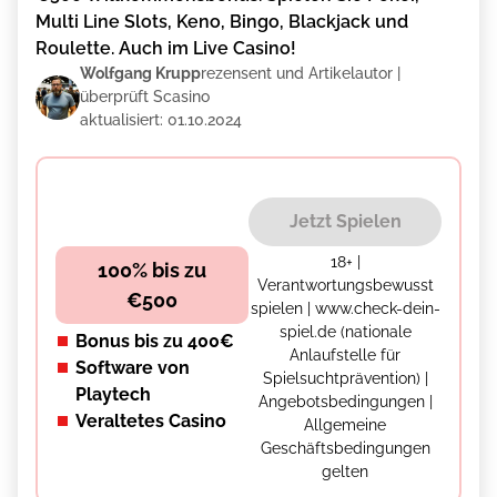
Multi Line Slots, Keno, Bingo, Blackjack und
Roulette. Auch im Live Casino!
Wolfgang Krupp
rezensent und Artikelautor |
überprüft Scasino
aktualisiert: 01.10.2024
Jetzt Spielen
18+ |
100% bis zu
Verantwortungsbewusst
€500
spielen | www.check-dein-
spiel.de (nationale
Bonus bis zu 400€
Anlaufstelle für
Software von
Spielsuchtprävention) |
Playtech
Angebotsbedingungen |
Veraltetes Casino
Allgemeine
Geschäftsbedingungen
gelten