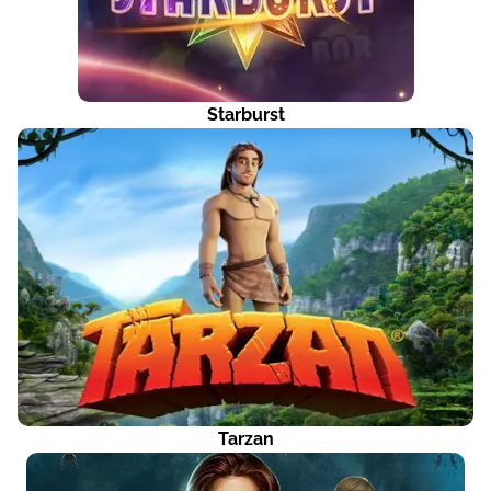
Starburst
Tarzan