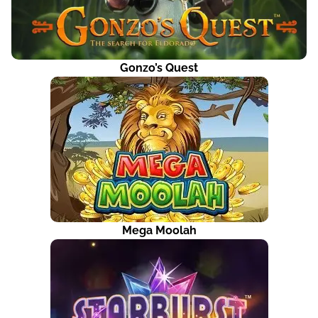
Gonzo’s Quest
Mega Moolah