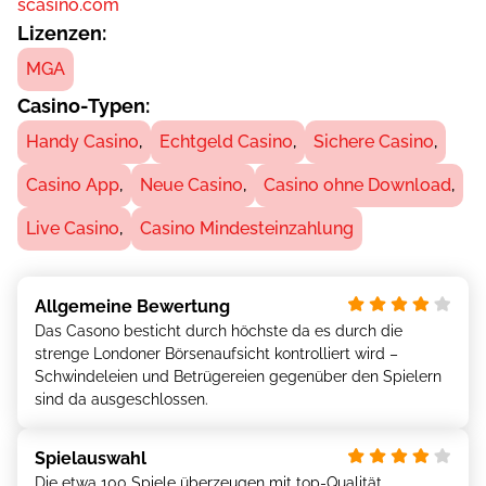
scasino.com
Lizenzen:
MGA
Casino-Typen:
Handy Casino
,
Echtgeld Casino
,
Sichere Casino
,
Casino App
,
Neue Casino
,
Casino ohne Download
,
Live Casino
,
Casino Mindesteinzahlung
Allgemeine Bewertung
Das Casono besticht durch höchste da es durch die
strenge Londoner Börsenaufsicht kontrolliert wird –
Schwindeleien und Betrügereien gegenüber den Spielern
sind da ausgeschlossen.
Spielauswahl
Die etwa 100 Spiele überzeugen mit top-Qualität.