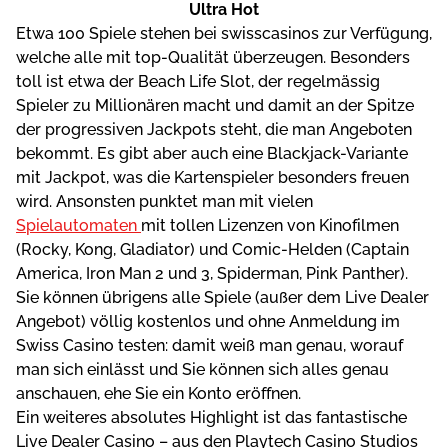
Ultra Hot
Etwa 100 Spiele stehen bei swisscasinos zur Verfügung,
welche alle mit top-Qualität überzeugen. Besonders
toll ist etwa der Beach Life Slot, der regelmässig
Spieler zu Millionären macht und damit an der Spitze
der progressiven Jackpots steht, die man Angeboten
bekommt. Es gibt aber auch eine Blackjack-Variante
mit Jackpot, was die Kartenspieler besonders freuen
wird. Ansonsten punktet man mit vielen
Spielautomaten
mit tollen Lizenzen von Kinofilmen
(Rocky, Kong, Gladiator) und Comic-Helden (Captain
America, Iron Man 2 und 3, Spiderman, Pink Panther).
Sie können übrigens alle Spiele (außer dem Live Dealer
Angebot) völlig kostenlos und ohne Anmeldung im
Swiss Casino testen: damit weiß man genau, worauf
man sich einlässt und Sie können sich alles genau
anschauen, ehe Sie ein Konto eröffnen.
Ein weiteres absolutes Highlight ist das fantastische
Live Dealer Casino – aus den Playtech Casino Studios