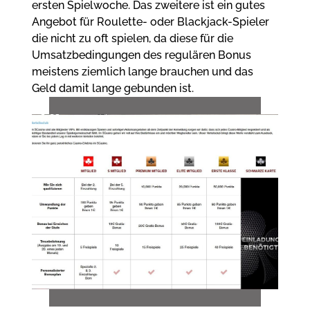
ersten Spielwoche. Das zweitere ist ein gutes
Angebot für Roulette- oder Blackjack-Spieler
die nicht zu oft spielen, da diese für die
Umsatzbedingungen des regulären Bonus
meistens ziemlich lange brauchen und das
Geld damit lange gebunden ist.