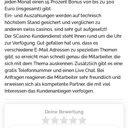
jeden Monat einen 15 Prozent Bonus von bis zu 300
Euro (insgesamt) gibt.
Ein- und Auszahlungen werden auf technisch
höchstem Stand gesichert und verglichen zu
anderen swiss casinos, sind sehr gut aufgesetzt!
Der SCasino Kundendienst steht Ihnen rund um die Uhr
zur Verfügung. Gut gefallen hat uns, dass es
verschiedene E-Mail Adressen zu speziellen Themen
gibt, so erreicht man schnell genau die Mitarbeiter, die
sich mit dem Thema auskennen. Zusätzlich gibt es eine
gratis Telefonnummer und einen Live Chat. Bei
Anfragen reagieren die Mitarbeiter sehr freundlich und
erweisen sich als kompetente Partner, die mit viel
Interessen das Kundenanliegen verfolgen.