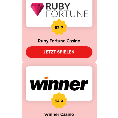
92.0
Ruby Fortune Casino
JETZT SPIELEN
92.0
Winner Casino