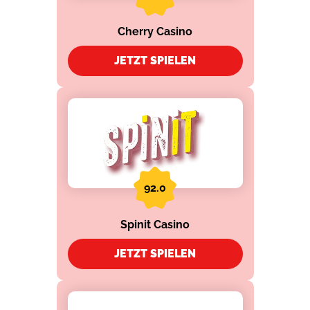
Cherry Casino
JETZT SPIELEN
92.0
Spinit Casino
JETZT SPIELEN