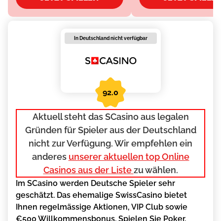
92.0
Aktuell steht das SCasino aus legalen
Gründen für Spieler aus der Deutschland
nicht zur Verfügung. Wir empfehlen ein
anderes
unserer aktuellen top Online
Casinos aus der Liste
zu wählen.
Im SCasino werden Deutsche Spieler sehr
geschätzt. Das ehemalige SwissCasino bietet
Ihnen regelmässige Aktionen, VIP Club sowie
€500 Willkommensbonus. Spielen Sie Poker,