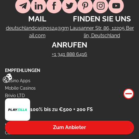
MAIL
FINDEN SIE UNS
deutschlandcasinos24@gm
Lausanner Str. 86, 12205 Ber
ail.com
lin, Deutschland
ANRUFEN
+1 341 888 6416
EMPFEHLUNGEN
Casino Apps
Durch die weitere Nutzung der Seite stimmen Sie der Verwendung von Cookies gemäß
Mobile Casinos
Brivio LTD
Rootz LTD
100% bis zu €500 + 200 FS
Dama N.V.
Rabidi N.V.
N1 Interactive LTD
Zum Anbieter
Casino Rewards