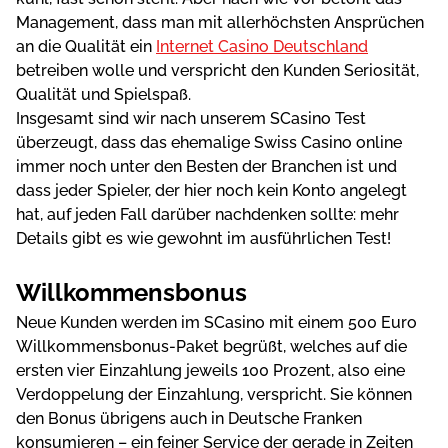
Zahlungsmethoden
Management, dass man mit allerhöchsten Ansprüchen
an die Qualität ein
Internet Casino Deutschland
Die besten SCasino Alternativen
betreiben wolle und verspricht den Kunden Seriosität,
Qualität und Spielspaß.
Möchten Sie als Erster von unseren Updates
Insgesamt sind wir nach unserem SCasino Test
erfahren?
überzeugt, dass das ehemalige Swiss Casino online
immer noch unter den Besten der Branchen ist und
dass jeder Spieler, der hier noch kein Konto angelegt
hat, auf jeden Fall darüber nachdenken sollte: mehr
Details gibt es wie gewohnt im ausführlichen Test!
Willkommensbonus
Neue Kunden werden im SCasino mit einem 500 Euro
Willkommensbonus-Paket begrüßt, welches auf die
ersten vier Einzahlung jeweils 100 Prozent, also eine
Verdoppelung der Einzahlung, verspricht. Sie können
den Bonus übrigens auch in Deutsche Franken
konsumieren – ein feiner Service der gerade in Zeiten