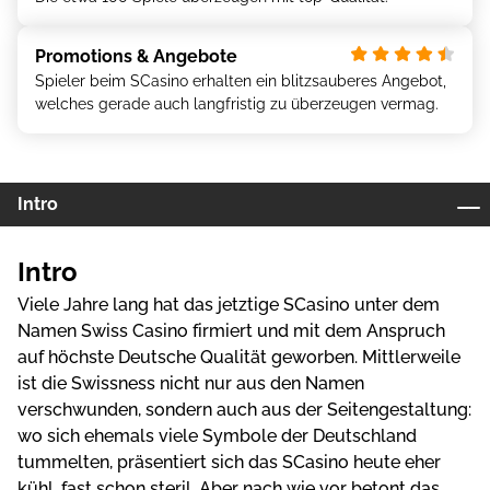
Promotions & Angebote
Spieler beim SCasino erhalten ein blitzsauberes Angebot,
welches gerade auch langfristig zu überzeugen vermag.
Intro
Willkommensbonus
Intro
Software und Spielangebot
Viele Jahre lang hat das jetztige SCasino unter dem
Namen Swiss Casino firmiert und mit dem Anspruch
Die beliebtesten Casino Spiele in der Deutschland
auf höchste Deutsche Qualität geworben. Mittlerweile
Mobile
ist die Swissness nicht nur aus den Namen
verschwunden, sondern auch aus der Seitengestaltung:
Promotions
wo sich ehemals viele Symbole der Deutschland
tummelten, präsentiert sich das SCasino heute eher
Aktuelle Promotions:
kühl, fast schon steril. Aber nach wie vor betont das