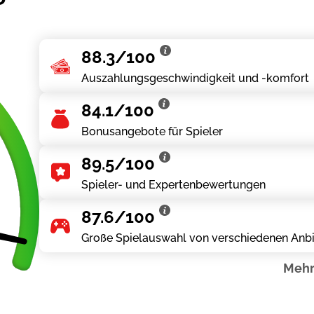
88.3/100
Auszahlungs­geschwindigkeit und -komfort
84.1/100
Bonus­angebote für Spieler
89.5/100
Spieler- und Experten­bewertungen
87.6/100
Große Spiel­auswahl von verschiedenen Anb
Mehr