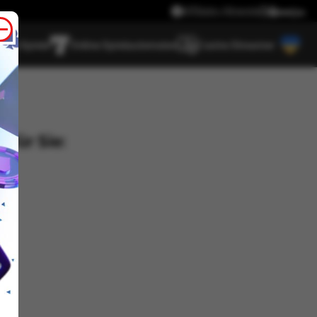
Affiliate-Hinweis
sino Spiele
Online Spielautomaten
Casino Streamer
 für Sie: