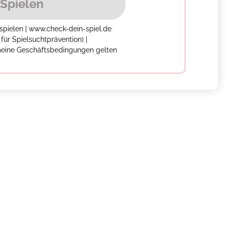
 Spielen
spielen | www.check-dein-spiel.de
 für Spielsuchtprävention) |
eine Geschäftsbedingungen gelten