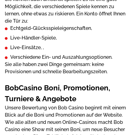
Möglichkeit, die verschiedenen Spiele kennen zu
lernen, ohne etwas zu riskieren. Ein Konto öffnet Ihnen
die Tür zu:
Echtgeld-Glücksspieleigenschaften,
Live-Händler-Spiele,
Live-Einsätze, ,
Verschiedene Ein- und Auszahlungsoptionen.
Sie alle haben zwei Dinge gemeinsam: keine
Provisionen und schnelle Bearbeitungszeiten.
BobCasino Boni, Promotionen,
Turniere & Angebote
Unsere Bewertung von Bob Casino beginnt mit einem
Blick auf die Boni und Promotionen auf der Website.
Wie alle alten und neuen Online-Casinos macht Bob
Casino eine Show mit seinen Boni, um neue Besucher