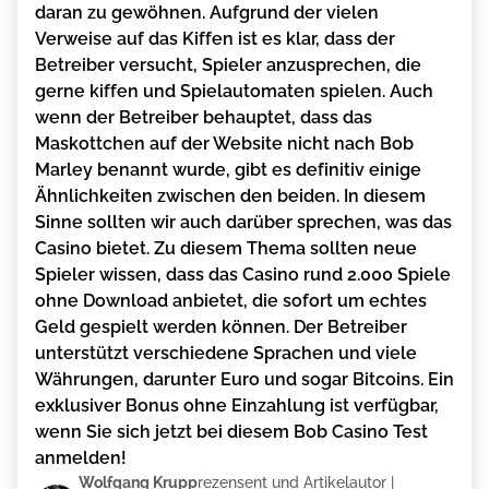
daran zu gewöhnen. Aufgrund der vielen
Verweise auf das Kiffen ist es klar, dass der
Betreiber versucht, Spieler anzusprechen, die
gerne kiffen und Spielautomaten spielen. Auch
wenn der Betreiber behauptet, dass das
Maskottchen auf der Website nicht nach Bob
Marley benannt wurde, gibt es definitiv einige
Ähnlichkeiten zwischen den beiden. In diesem
Sinne sollten wir auch darüber sprechen, was das
Casino bietet. Zu diesem Thema sollten neue
Spieler wissen, dass das Casino rund 2.000 Spiele
ohne Download anbietet, die sofort um echtes
Geld gespielt werden können. Der Betreiber
unterstützt verschiedene Sprachen und viele
Währungen, darunter Euro und sogar Bitcoins. Ein
exklusiver Bonus ohne Einzahlung ist verfügbar,
wenn Sie sich jetzt bei diesem Bob Casino Test
anmelden!
Wolfgang Krupp
rezensent und Artikelautor |