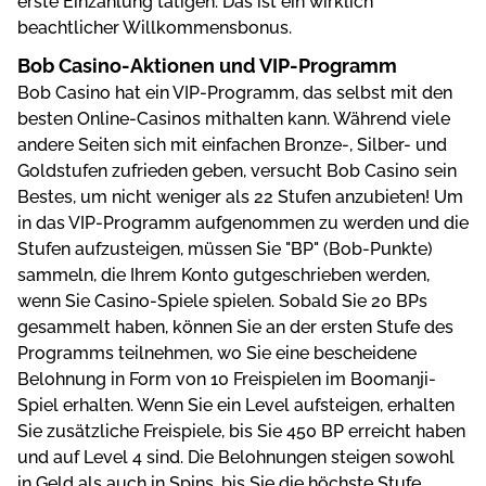
erste Einzahlung tätigen. Das ist ein wirklich
beachtlicher Willkommensbonus.
Bob Casino-Aktionen und VIP-Programm
Bob Casino hat ein VIP-Programm, das selbst mit den
besten Online-Casinos mithalten kann. Während viele
andere Seiten sich mit einfachen Bronze-, Silber- und
Goldstufen zufrieden geben, versucht Bob Casino sein
Bestes, um nicht weniger als 22 Stufen anzubieten! Um
in das VIP-Programm aufgenommen zu werden und die
Stufen aufzusteigen, müssen Sie "BP" (Bob-Punkte)
sammeln, die Ihrem Konto gutgeschrieben werden,
wenn Sie Casino-Spiele spielen. Sobald Sie 20 BPs
gesammelt haben, können Sie an der ersten Stufe des
Programms teilnehmen, wo Sie eine bescheidene
Belohnung in Form von 10 Freispielen im Boomanji-
Spiel erhalten. Wenn Sie ein Level aufsteigen, erhalten
Sie zusätzliche Freispiele, bis Sie 450 BP erreicht haben
und auf Level 4 sind. Die Belohnungen steigen sowohl
in Geld als auch in Spins, bis Sie die höchste Stufe