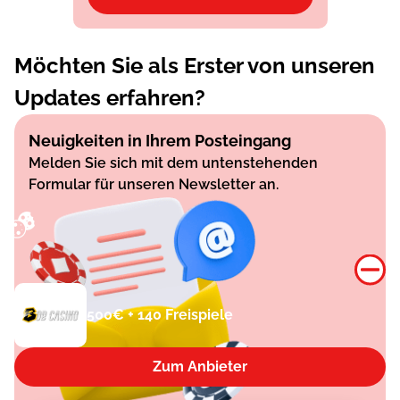
Möchten Sie als Erster von unseren
Updates erfahren?
Neuigkeiten in Ihrem Posteingang
Melden Sie sich mit dem untenstehenden
Formular für unseren Newsletter an.
Durch die weitere Nutzung der Seite stimmen Sie der Verwendung von Cookies gemäß
500€ + 140 Freispiele
Zum Anbieter