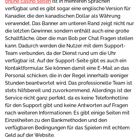
online casino seiten
ist in mehreren Sprachen
verfügbar, und es gibt sogar eine englische Version für
Kanadier, die den kanadischen Dollar als Währung
verwendet. Das Banner am unteren Rand zeigt nicht nur
die letzten Gewinner, sondern enthält auch eine große
Schaltfläche, über die man Bob per Chat Fragen stellen
kann. Dadurch werden die Nutzer mit dem Support-
Team verbunden, da der Dienst rund um die Uhr
verfügbar ist. Auf der Support-Seite gibt es auch ein
Kontaktformular. Sie können damit eine E-Mail an das
Personal schicken, die in der Regel innerhalb weniger
Stunden beantwortet wird. Das professionelle Team ist
stets hilfsbereit und zuvorkommend. Allerdings ist der
Service nicht ganz perfekt, da es keine Telefonhotline
für den Support gibt und keine Antworten auf Fragen
nach weiteren Informationen. Es gibt einige Seiten mit
Einzelheiten zu den Bankmethoden und den
verfügbaren Bedingungen für das Spielen mit echtem
Geld auf der Website.