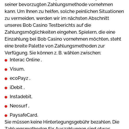
seiner bevorzugten Zahlungsmethode vornehmen
kann. Um Ihnen zu helfen, solche peinlichen Situationen
zu vermeiden, werden wir im nächsten Abschnitt
unseres Bob Casino Testberichts auf die
Zahlungsmöglichkeiten eingehen. Spielern, die eine
Einzahlung bei Bob Casino vornehmen möchten, steht
eine breite Palette von Zahlungsmethoden zur
Verfügung. Sie können z. B. wählen zwischen:
Interac Online ,
Visum,
ecoPayz ,
iDebit ,
Instadebit,
Neosurf ,
PaysafeCard.
Sie müssen keine Hinterlegungsgebühr bezahlen. Die
Zahlungsmethoden für Auszahlungen sind etwas