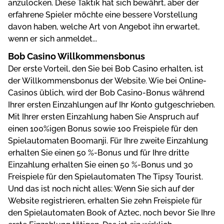
anzulocken. Diese Taktik hat sich bewährt, aber der
erfahrene Spieler möchte eine bessere Vorstellung
davon haben, welche Art von Angebot ihn erwartet,
wenn er sich anmeldet...
Bob Casino Willkommensbonus
Der erste Vorteil, den Sie bei Bob Casino erhalten, ist
der Willkommensbonus der Website. Wie bei Online-
Casinos üblich, wird der Bob Casino-Bonus während
Ihrer ersten Einzahlungen auf Ihr Konto gutgeschrieben.
Mit Ihrer ersten Einzahlung haben Sie Anspruch auf
einen 100%igen Bonus sowie 100 Freispiele für den
Spielautomaten Boomanji. Für Ihre zweite Einzahlung
erhalten Sie einen 50 %-Bonus und für Ihre dritte
Einzahlung erhalten Sie einen 50 %-Bonus und 30
Freispiele für den Spielautomaten The Tipsy Tourist.
Und das ist noch nicht alles: Wenn Sie sich auf der
Website registrieren, erhalten Sie zehn Freispiele für
den Spielautomaten Book of Aztec, noch bevor Sie Ihre