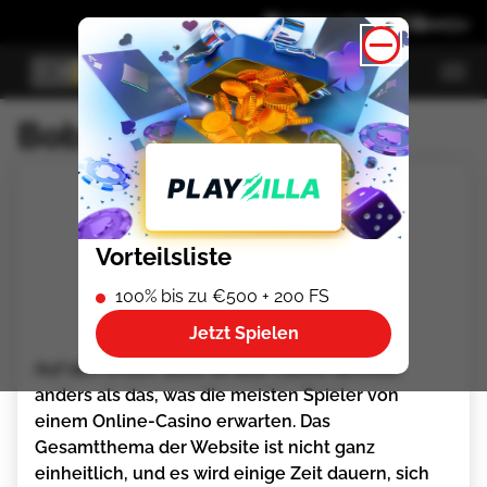
Affiliate-Hinweis
Bob Casino Online
Vorteilsliste
100% bis zu €500 + 200 FS
96.0
Jetzt Spielen
Auf den ersten Blick ist Bob Casino definitiv
anders als das, was die meisten Spieler von
einem Online-Casino erwarten. Das
Gesamtthema der Website ist nicht ganz
einheitlich, und es wird einige Zeit dauern, sich