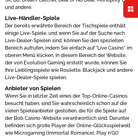
und andere.
Live-Händler-Spiele
Der bereits erwähnte Bereich der Tischspiele enthält
einige Live-Spiele, und wenn Sie auf der Suche nach
Live-Dealer-Spielen sind, können Sie den speziellen
Bereich aufrufen, indem Sie einfach auf "Live Casino" im
oberen Menü klicken. In diesem Bereich der Website,
der von Evolution Gaming erstellt wurde, können Sie
Ihre Lieblingsspiele wie Roulette, Blackjack und andere
Live-Dealer-Spiele spielen.
Anbieter von Spielen
Wenn Sie in letzter Zeit eines der Top-Online-Casinos
besucht haben, sind Sie wahrscheinlich schon auf die
vielen Spieleanbieter gestoßen, die für die Spiele auf
der Bob Casino-Website verantwortlich sind. Darunter
befinden sich große Player der Online-Glücksspielwelt
wie Microgaming (Immortal Romance), Play n'GO